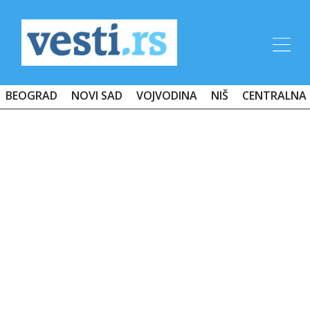
BEOGRAD
NOVI SAD
VOJVODINA
NIŠ
CENTRALNA 