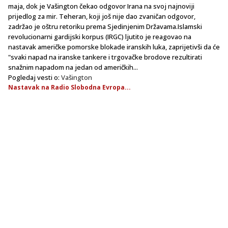
maja, dok je Vašington čekao odgovor Irana na svoj najnoviji
prijedlog za mir. Teheran, koji još nije dao zvaničan odgovor,
zadržao je oštru retoriku prema Sjedinjenim Državama.Islamski
revolucionarni gardijski korpus (IRGC) ljutito je reagovao na
nastavak američke pomorske blokade iranskih luka, zaprijetivši da će
"svaki napad na iranske tankere i trgovačke brodove rezultirati
snažnim napadom na jedan od američkih...
Pogledaj vesti o:
Vašington
Nastavak na Radio Slobodna Evropa...