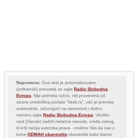
Napomena:
Ova vest je automatizovano
(softverski) preuzeta sa sajta
Radio Slobodna
Evropa
. Nije preneta ručno, niti proverena od
strane uredništva portala "Vesti.rs", već je preneta
automatski, računajući na savesnost i dobru
nameru sajta
Radio Slobodna Evropa
. Ukoliko
vest (članak) sadrži netačne navode, vređa nekog,
ili krši nečija autorska prava - molimo Vas da nas o
tome
ODMAH obavestite
obavestite kako bismo