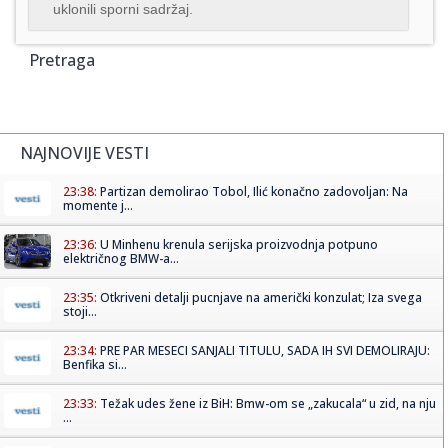
uklonili sporni sadržaj.
Pretraga
NAJNOVIJE VESTI
23:38:
Partizan demolirao Tobol, Ilić konačno zadovoljan: Na
momente j...
23:36:
U Minhenu krenula serijska proizvodnja potpuno
električnog BMW-a...
23:35:
Otkriveni detalji pucnjave na američki konzulat; Iza svega
stoji...
23:34:
PRE PAR MESECI SANJALI TITULU, SADA IH SVI DEMOLIRAJU:
Benfika si...
23:33:
Težak udes žene iz BiH: Bmw-om se „zakucala“ u zid, na nju
...