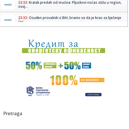
23:33:
Kratak predah od vrućina: Pljuskovi noćas stižu u region,
osvj...
23:33:
Osuđen provalnik iz BiH, branio se da je krao za liječenje
ćer...
23:32:
Potresna poruka Dijane Dilajn o životu i smrti njenog brata:
"Im...
23:31:
Partizan "otkrio" reakciju posle IMT-a: Ilić imao jasnu
poruku i...
23:29:
SCENA KOJA GOVORI SVE: Ilić krenuo ka tunelu, a onda je
Humska z...
23:25:
ILIĆ NIJE MOGAO DA PREĆUTI: Posle „trojke“ Tobolu odmah
se ...
23:25:
PUKIJU JE BIO DOVOLJAN SAMO MINUT: Legendarni Finac
spasao Helsin...
23:22:
Saša Ilić: "Ako moram da tražim dlaku u jajetu..."
Pretraga
23:21:
BORAC URADIO NAJVAŽNIJE: Belorusi pali, ali jedan detalj
ostavlj...