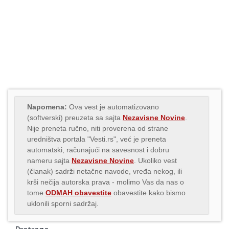
Napomena:
Ova vest je automatizovano
(softverski) preuzeta sa sajta
Nezavisne Novine
.
Nije preneta ručno, niti proverena od strane
uredništva portala "Vesti.rs", već je preneta
automatski, računajući na savesnost i dobru
nameru sajta
Nezavisne Novine
. Ukoliko vest
(članak) sadrži netačne navode, vređa nekog, ili
krši nečija autorska prava - molimo Vas da nas o
tome
ODMAH obavestite
obavestite kako bismo
uklonili sporni sadržaj.