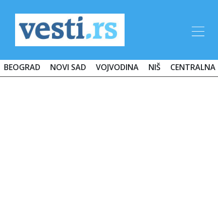
BEOGRAD
NOVI SAD
VOJVODINA
NIŠ
CENTRALNA 