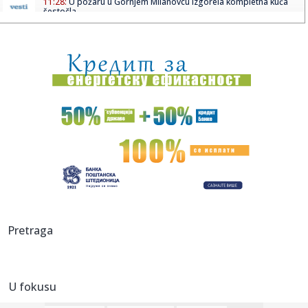
11:28:
U požaru u Gornjem Milanovcu izgorela kompletna kuća
šestočla...
11:26:
Novak Đoković otvorio dušu: "Taj poraz me uništio"
11:26:
Na Zlatiboru žu-žu prodaju na komad
11:26:
Težak sudar više vozila na putu Stolac - Neum: Nekoliko
osoba p...
11:26:
Šest znakova koji mogu ukazivati na prevaru: Obratite
pažnju na...
11:26:
Sudar vozova kod Bjelovara, ima povrijeđenih
11:26:
Muškarac (71) pronađen mrtav u kući u Slavonskom Brodu,
Pretraga
uhap...
11:26:
Astronomi prvi put ispratili eksplozivnu smrt ogromne
zvijezde go...
U fokusu
11:26:
Katić nakon pucnjava: Ljudi su s pravom zabrinuti, i ja sam
kao ...