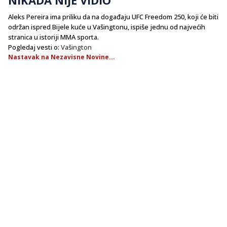
​Aleks Pereira ima priliku da na događaju UFC Freedom 250, koji će biti
održan ispred Bijele kuće u Vašingtonu, ispiše jednu od najvećih
stranica u istoriji MMA sporta.
Pogledaj vesti o:
Vašington
Nastavak na Nezavisne Novine...