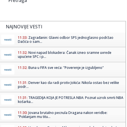
Pretraga
NAJNOVIJE VESTI
11:33:
Zagrađanin: Glavni odbor SPS jednoglasno podržao
Dačića o sam...
11:32:
Novi napad blokadera: Čanak izneo sramne uvrede
upućene SPC i p...
11:32:
Buna u FIFA sve veća: "Poverenje je izgubljeno"
11:31:
Denver kao da radi protiv Jokića: Nikola ostao bez velike
podr...
11:31:
TRAGEDIJA KOJA JE POTRESLA NBA: Poznat uzrok smrti NBA
košarka...
11:30:
Jovana brutalno pecnula Dragana nakon veridbe:
"Poklanjam mu titu...