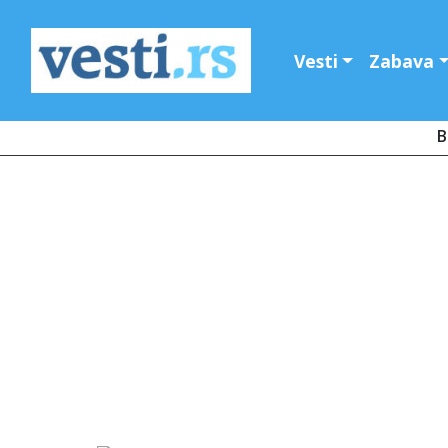
Vesti
Zabava
B