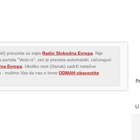
ki) preuzeta sa sajta
Radio Slobodna Evropa
. Nije
 portala "Vesti.rs", već je preneta automatski, računajući
dna Evropa
. Ukoliko vest (članak) sadrži netačne
ava - molimo Vas da nas o tome
ODMAH obavestite
P
U