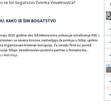
DU: KAKO SE ŠIRI BOGATSTVO
raju 2025. godine oko 9,8 miliona evra, pokazuje istraživanje RSE. I
 biznismen sa severa Kosova, nastavljaju da posluju u Srbiji, uprkos
za organizovani kriminal i korupciju. Za zaradu firmi su, pored
ucije Srbije. Veselinovićev poslovni partner u firmama bio...
 i Metohija