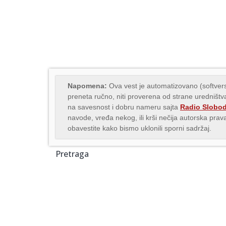
Napomena:
Ova vest je automatizovano (softvers
preneta ručno, niti proverena od strane uredništva
na savesnost i dobru nameru sajta
Radio Slobo
navode, vređa nekog, ili krši nečija autorska pr
obavestite kako bismo uklonili sporni sadržaj.
Pretraga