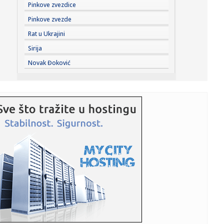
14:07:
Srpkinja koja radi sezonu u Hrvatskoj progovorila o
Pinkove zvezdice
bakšišu: Po...
Pinkove zvezde
14:05:
Исхрана игра кључну улогу у ...
Rat u Ukrajini
Sirija
14:06:
Sombor: Gradsko veće Sombora o budžetu i podršci
Novak Đoković
poljoprivredn...
14:05:
Moskvom odjeknula eksplozija VIDEO
14:05:
Vetiran Milo Lompar – poznato zašto blokaderi smatraju
da je n...
14:04:
Ana Nikolić jezivo preti ženi Slobe Radanovića: „Sve slike
k...
14:04:
Kula: Za vikend zatvoren put između Kule i Crvenke
14:02:
Medojević se vratio u Vojvodinu, ovaj put kao član
stručnog ...
14:01:
Tri poslanika Parlamenta BiH traže od visokog
predstavnika i PIC...