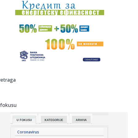
14:14:
Radnici Željezare traže otpremnine, najavljeni protesti i
zatva...
14:13:
Bez struje i bez vode u Beogradu, 8. i 9. avgust 2026.
14:13:
Petrović: "Prijatelji iz Almerije pomogli da dođe Baba u
Partiz...
14:13:
Zašto žene i dalje oklevaju upotrebu menstrualne čašice?
14:12:
Crna Gora i Island mogli bi u paketu da uđu u EU
retraga
14:11:
Očekuje se da požar u Ibarskoj klisuri kod Kraljeva uskoro
bude...
 fokusu
14:10:
Sombor: Crpna stanica kod Bezdana ključna za
funkcionisanje kana...
U FOKUSU
KATEGORIJE
ARHIVA
14:07:
Ose su u avgustu posebno naporne: Evo šta ih privlači i
kako ih...
Coronavirus