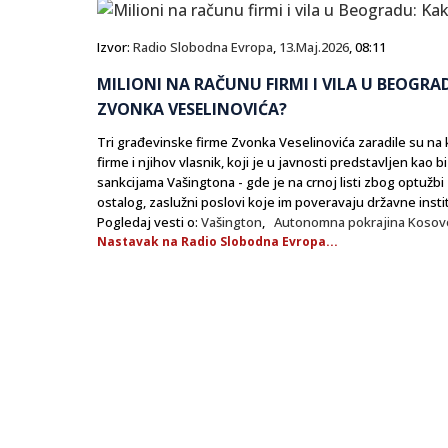
Izvor:
Radio Slobodna Evropa
,
13.Maj.2026
, 08:11
MILIONI NA RAČUNU FIRMI I VILA U BEOGRA
ZVONKA VESELINOVIĆA?
Tri građevinske firme Zvonka Veselinovića zaradile su na k
firme i njihov vlasnik, koji je u javnosti predstavljen kao
sankcijama Vašingtona - gde je na crnoj listi zbog optužbi 
ostalog, zaslužni poslovi koje im poveravaju državne instit
Pogledaj vesti o:
Vašington
,
Autonomna pokrajina Kosovo
Nastavak na Radio Slobodna Evropa...