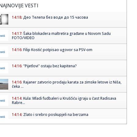
NAJNOVIJE VESTI
14:18:
Део Телепа без воде до 15 часова
14:17:
Šaka blokadera maltretira građane u Novom Sadu
FOTO/VIDEO
14:16:
Filip Kostić potpisao ugovor sa PSV-om
14:16:
"Pijetlovi" ostaju bez kapitena?
14:16:
Rajaner zatvorio prodaju karata za zimske letove iz Niša,
čeka ...
14:14:
Kula: Mladi fudbaleri u Kruščiću igraju u čast Radisava
Rabre...
14:14:
Zlato i srebro poskupjeli na berzama
14:14:
Jelena Karleuša nastupa na Danima šljive, voćarima nije do
pje...