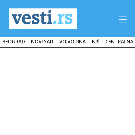
BEOGRAD
NOVI SAD
VOJVODINA
NIŠ
CENTRALNA 