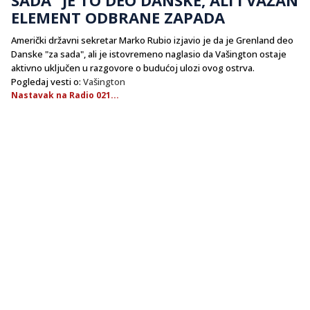
ELEMENT ODBRANE ZAPADA
Američki državni sekretar Marko Rubio izjavio je da je Grenland deo
Danske "za sada", ali je istovremeno naglasio da Vašington ostaje
aktivno uključen u razgovore o budućoj ulozi ovog ostrva.
Pogledaj vesti o:
Vašington
Nastavak na Radio 021...