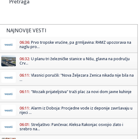
Pretraga
NAJNOVIJE VESTI
06:36:
Prvo tropske vrućine, pa grmljavina: RHMZ upozorava na
naglu pro...
06:32:
U planu tri železničke stanice u Nišu, glavna na području
Crv...
06:11:
Vlasnici poručili: "Nova Željezara Zenica nikada nije bila na
...
06:11:
"Mozaik prijateljstva" traži plac za novi dom javne kuhinje
06:11:
Alarm iz Doboja: Procjedne vode iz deponije završavaju u
rijeci ...
06:01:
Streljaštvo: Pančevac Aleksa Rakonjac osvojio zlato i
srebro na...