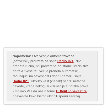
Napomena:
Ova vest je automatizovano
(softverski) preuzeta sa sajta
Radio 021
. Nije
preneta ručno, niti proverena od strane uredništva
portala "Vesti.rs", već je preneta automatski,
računajući na savesnost i dobru nameru sajta
Radio 021
. Ukoliko vest (članak) sadrži netačne
navode, vređa nekog, ili krši nečija autorska prava
- molimo Vas da nas o tome
ODMAH obavestite
obavestite kako bismo uklonili sporni sadržaj.