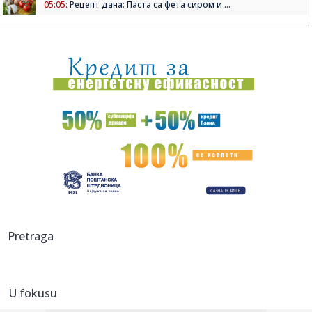
05:05:
Рецепт дана: Паста са фета сиром и ...
01:21:
Mercedes-AMG GT 53 4-Door Coupe
00:44:
Dogodilo se na današnji datum, 7. avgust
00:44:
Zvezda nastavlja tradiciju, opet časti najmlađe navijače
(FOTO...
00:34:
Nissan Qashqai e-Power prešao 1980 km s jednim
rezervoarom goriv...
00:29:
Evropa gori! Još jedan toplotni talas, cela Italija pod
crvenim ...
00:16:
Zelenski smenio ambasadore u još četiri države
Pretraga
00:09:
Humska konačno videla konkretan Partizan! Pogledajte
hajlajtse p...
U fokusu
00:05:
Roganović ne pomišlja na opuštanje: Uvek ima mesta za
napredak...