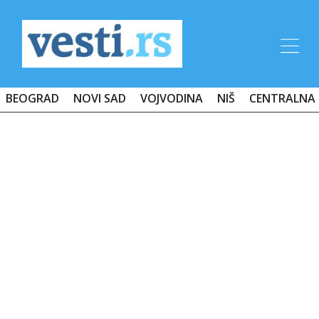
BEOGRAD
NOVI SAD
VOJVODINA
NIŠ
CENTRALNA 