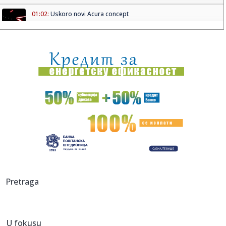
01:02:
Uskoro novi Acura concept
01:00:
Dogodilo se na današnji datum, 8. avgust
00:32:
Velika zamena kontejnera na Zvezdari: Stiglo 177 novih, a
„dža...
00:16:
Singapur ima plan za borbu protiv paklenih vrućina: Ovako
hoće ...
00:03:
Na današnji dan, 8. avgust
00:03:
Volkswagen menja poslovnu strategiju u SAD
23:51:
PARTIZAN TRLJA RUKE: Transfer Saše Lukića doneo crno-
Pretraga
belima 300...
23:48:
Otišao iz Arsenala pre nego što su podigli trofej – vratio
se...
U fokusu