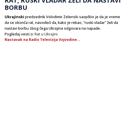
BORBU
Ukrajinski
predsednik Volodimir Zelenski saopštio je da je vreme
da se okonča rat, navodeći da, kako je rekao, "ruski vladar" želi da
nastavi borbu zbog čega Ukrajina odgovara na napade.
Pogledaj vesti o:
Rat u Ukrajini
Nastavak na Radio Televizija Vojvodine...