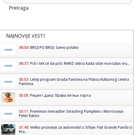
Pretraga
NAJNOVIJE VESTI
06:50:
BROJ PO BROJ: Samo polako
06:37:
Prži i tek će da prži: RHMZ otkrio kada stiže novi talas vru...
05:53:
Letnji program Grada Pančeva na Platou Kulturnog centra
Pančeva
05:05:
Рецепт дана: Права летња торта
03:11:
Preminuo menadžer Smashing Pumpkins i Morrisseya
Peter Katsis
01:40:
Veliko priznanje za automobil iz Srbije: Fiat Grande Panda iz
Kra...