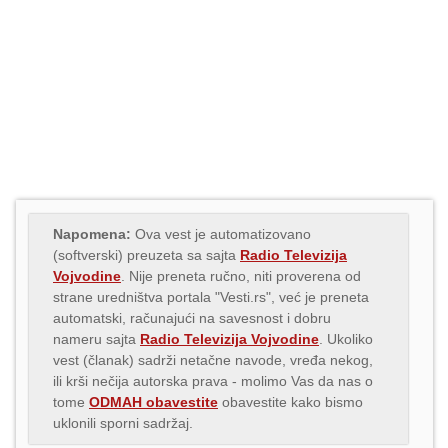
Napomena:
Ova vest je automatizovano
(softverski) preuzeta sa sajta
Radio Televizija
Vojvodine
. Nije preneta ručno, niti proverena od
strane uredništva portala "Vesti.rs", već je preneta
automatski, računajući na savesnost i dobru
nameru sajta
Radio Televizija Vojvodine
. Ukoliko
vest (članak) sadrži netačne navode, vređa nekog,
ili krši nečija autorska prava - molimo Vas da nas o
tome
ODMAH obavestite
obavestite kako bismo
uklonili sporni sadržaj.