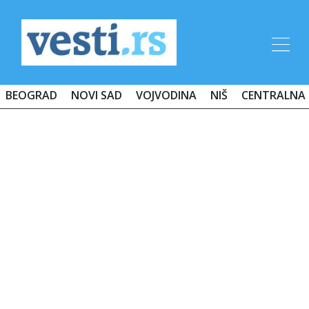
BEOGRAD
NOVI SAD
VOJVODINA
NIŠ
CENTRALNA 