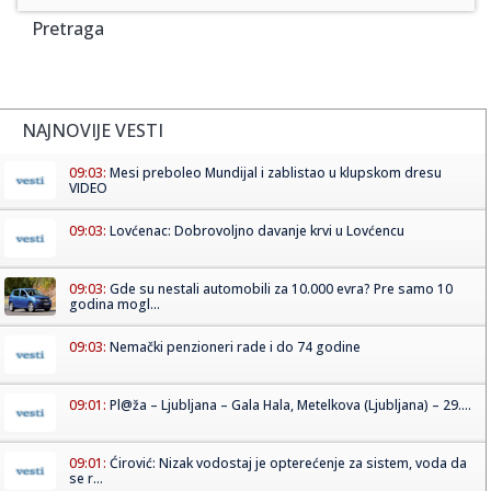
Pretraga
NAJNOVIJE VESTI
09:03:
Mesi preboleo Mundijal i zablistao u klupskom dresu
VIDEO
09:03:
Lovćenac: Dobrovoljno davanje krvi u Lovćencu
09:03:
Gde su nestali automobili za 10.000 evra? Pre samo 10
godina mogl...
09:03:
Nemački penzioneri rade i do 74 godine
09:01:
Pl@ža – Ljubljana – Gala Hala, Metelkova (Ljubljana) – 29....
09:01:
Ćirović: Nizak vodostaj je opterećenje za sistem, voda da
se r...