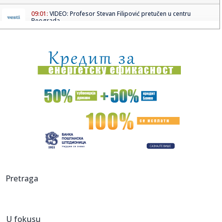
09:01:
VIDEO: Profesor Stevan Filipović pretučen u centru
Beograda
09:00:
Француска царина запленила више од ...
09:00:
Pokradena Emina Jahović: Ostala bez 50.000 evra! Pevačica
očaj...
08:59:
Без воде део Лимана 3
08:59:
Apatin: Ede Višinka novi sportski direktor „Mladosti“ iz
Apa...
08:59:
Ćuta udario na studente blokadere uživo na N1: "Ne
sklanjam se ...
08:56:
Sombor: Osam medalja za kajakaše „Sombora“
Pretraga
08:55:
LEJKERSI ŽELE NEKADAŠNJEG DONČIĆEVOG SAIGRAČA: Pi-
Džej Va...
U fokusu