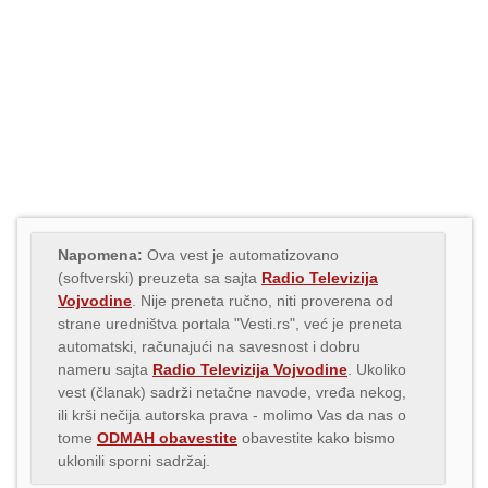
Napomena:
Ova vest je automatizovano
(softverski) preuzeta sa sajta
Radio Televizija
Vojvodine
. Nije preneta ručno, niti proverena od
strane uredništva portala "Vesti.rs", već je preneta
automatski, računajući na savesnost i dobru
nameru sajta
Radio Televizija Vojvodine
. Ukoliko
vest (članak) sadrži netačne navode, vređa nekog,
ili krši nečija autorska prava - molimo Vas da nas o
tome
ODMAH obavestite
obavestite kako bismo
uklonili sporni sadržaj.