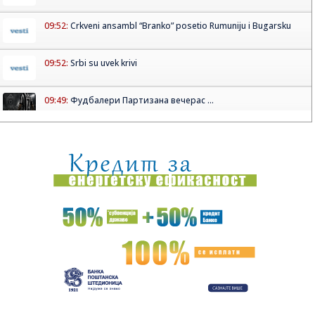
09:52:
Crkveni ansambl “Branko” posetio Rumuniju i Bugarsku
09:52:
Srbi su uvek krivi
09:49:
Фудбалери Партизана вечерас ...
09:50:
Srbi su uvek krivi
09:48:
Povratak trenda iz 90-ih: Cik-cak rajf ponovo je must-have
akseso...
09:46:
Бродовласници упозорили да би ...
09:46:
Infantinu žao zbog grešaka, ali ostaje predsednik FIFA
09:43:
Sombor: Besplatan prevoz i ovog vikenda na bazen u
Kljajićevu