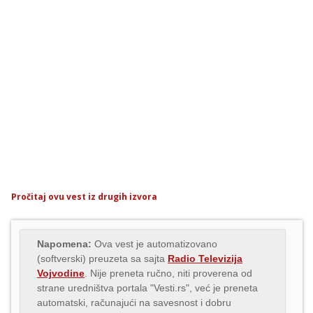
Pročitaj ovu vest iz drugih izvora
Napomena:
Ova vest je automatizovano
(softverski) preuzeta sa sajta
Radio Televizija
Vojvodine
. Nije preneta ručno, niti proverena od
strane uredništva portala "Vesti.rs", već je preneta
automatski, računajući na savesnost i dobru