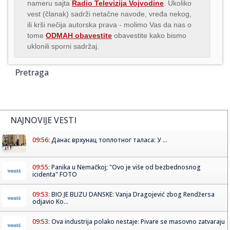
nameru sajta
Radio Televizija Vojvodine
. Ukoliko
vest (članak) sadrži netačne navode, vređa nekog,
ili krši nečija autorska prava - molimo Vas da nas o
tome
ODMAH obavestite
obavestite kako bismo
uklonili sporni sadržaj.
Pretraga
NAJNOVIJE VESTI
09:56:
Данас врхунац топлотног таласа: У ...
09:55:
Panika u Nemačkoj; "Ovo je više od bezbednosnog
icidenta" FOTO
09:53:
BIO JE BLIZU DANSKE: Vanja Dragojević zbog Rendžersa
odjavio Ko...
09:53:
Ova industrija polako nestaje: Pivare se masovno zatvaraju