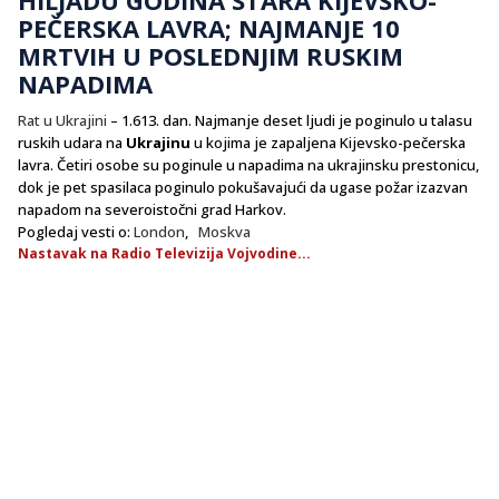
PEČERSKA LAVRA; NAJMANJE 10
MRTVIH U POSLEDNJIM RUSKIM
NAPADIMA
Rat u Ukrajini
– 1.613. dan. Najmanje deset ljudi je poginulo u talasu
ruskih udara na
Ukrajinu
u kojima je zapaljena Kijevsko-pečerska
lavra. Četiri osobe su poginule u napadima na ukrajinsku prestonicu,
dok je pet spasilaca poginulo pokušavajući da ugase požar izazvan
napadom na severoistočni grad Harkov.
Pogledaj vesti o:
London
,
Moskva
Nastavak na Radio Televizija Vojvodine...