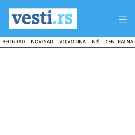
BEOGRAD
NOVI SAD
VOJVODINA
NIŠ
CENTRALNA 