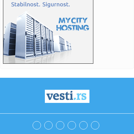
09:36:
Zaboravite ogromne ekrane i veštačku inteligenciju –
vozači ...
09:34:
Deo Novog Sada danas bez vode
09:34:
"Jam Madar je postao naš Džejlen Branson"
09:33:
Lepa Brena pala na koncertu u Crnoj Gori! U sekundi je
završila ...
09:30:
Fudbal: Super liga Srbije 2026/27, 4. kolo
09:30:
Ovi fakulteti su ponovo najpopularniji, ali nisu i najtraženiji
...
09:28:
Nema žive duše na izlazu iz Srbije: Sablasno prazni prelazi
ka ...
09:24:
HAPOEL TRAŽI POJAČANJE: ‘Anonimusu’ ponuđen povratak u
Izr...