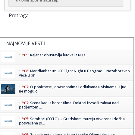
Pretraga
NAJNOVIJE VESTI
12:09:
Rajaner obustavlja letove iz Niša
12:08:
Meridianbet uz UFC Fight Night u Beogradu: Nezaboravno
veče u pr...
12:07:
O poniznosti, opasnostima i odlukama u visinama: 'Ljudi
ne mogu o...
12:07:
Scena kao iz horor filma: Doktori izvodili zahvat nad
pacijentom ...
12:05:
Sombor: (FOTO) U Gradskom muzeju otvorena izložba
posvećena Jo...
12:05:
Zvezda ostaje bez važnog igrača: Olimpijakos se