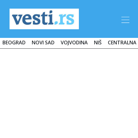
BEOGRAD
NOVI SAD
VOJVODINA
NIŠ
CENTRALNA 