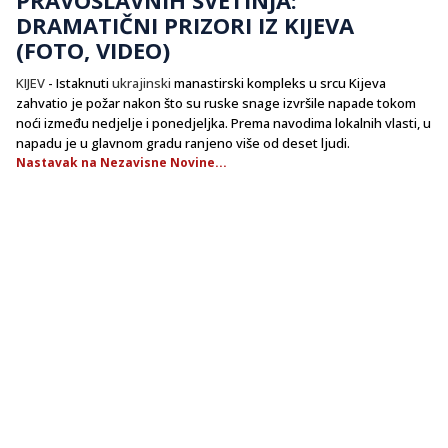
DRAMATIČNI PRIZORI IZ KIJEVA
(FOTO, VIDEO)
KIJEV
- Istaknuti
ukrajinski
manastirski kompleks u srcu Kijeva
zahvatio je požar nakon što su ruske snage izvršile napade tokom
noći između nedjelje i ponedjeljka. Prema navodima lokalnih vlasti, u
napadu je u glavnom gradu ranjeno više od deset ljudi.
Nastavak na Nezavisne Novine...