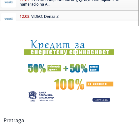
nameračio na A...
12:03:
VIDEO: Denza Z
12:02:
The Rumjacks – Ljubljana – Orto bar, Ljubljana – 12.09.2026
12:01:
Apatin: Apatinci jačaju redove pred debitantski nastup u
Prvoj B...
12:01:
Krajišnici očitali lekciju antisrpskim medijima o "Oluji": To j...
12:01:
Superliga: Zvezda igra, Partizan odmara
12:01:
Iz Niša u Emirate
12:00:
"Ruski Amazon" ponovo meta napada! Ukrajinski dronovi
Pretraga
pogodili sk...
11:59:
Nova ekonomska dilema: Da li AI podiže cene?