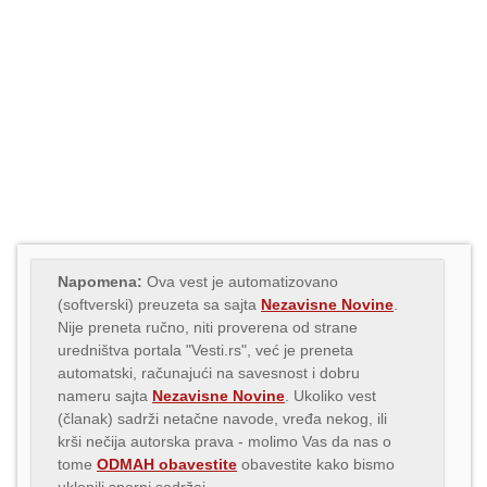
Napomena:
Ova vest je automatizovano
(softverski) preuzeta sa sajta
Nezavisne Novine
.
Nije preneta ručno, niti proverena od strane
uredništva portala "Vesti.rs", već je preneta
automatski, računajući na savesnost i dobru
nameru sajta
Nezavisne Novine
. Ukoliko vest
(članak) sadrži netačne navode, vređa nekog, ili
krši nečija autorska prava - molimo Vas da nas o
tome
ODMAH obavestite
obavestite kako bismo
uklonili sporni sadržaj.