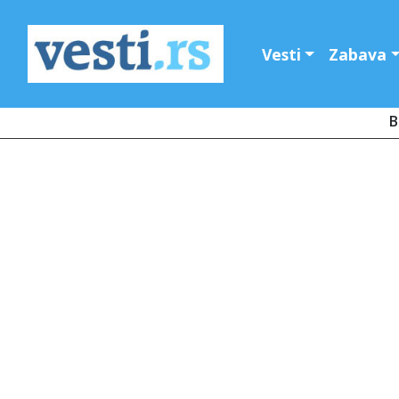
Vesti
Zabava
B