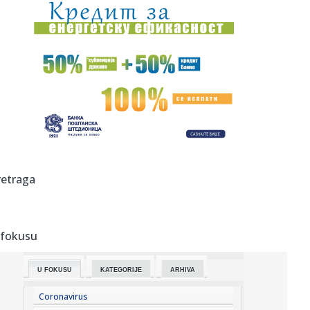
17:54:
Mančester siti odbio ponudu Barselone
17:54:
Dva Air Tractora gase požar u Konjicu, u subotu stiže i
treći
17:54:
Pokušali da pretresu stvari supruge Sergeja Trifunovića u
tržn...
17:54:
Mitropolija traži preispitivanje lokacije solarne elektrane
kod ...
17:54:
Hapšenje u Bijeljini: Pronađena plantaža sa 206 stabljika
retraga
indi...
17:54:
Tužilaštvo USK potvrdilo: Uhapšena žena zbog sumnje na
ubistv...
 fokusu
17:54:
Amerikanci otvorili tajne arhive: Novi NLO snimci,
istražitelji ...
U FOKUSU
KATEGORIJE
ARHIVA
17:52:
Baba zauzima jedno mesto – Partizan mora da bira
između dva po...
Coronavirus