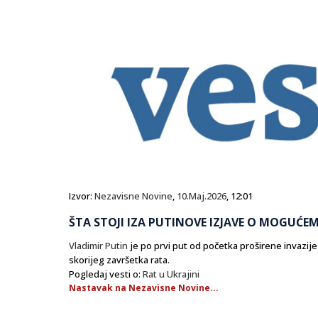
Izvor:
Nezavisne Novine
,
10.Maj.2026
, 12:01
ŠTA STOJI IZA PUTINOVE IZJAVE O MOGUĆEM
Vladimir Putin
je po prvi put od početka proširene invazij
skorijeg završetka rata.
Pogledaj vesti o:
Rat u Ukrajini
Nastavak na Nezavisne Novine...