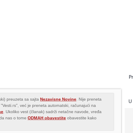
P
ki) preuzeta sa sajta
Nezavisne Novine
. Nije preneta
U
 "Vesti.rs", već je preneta automatski, računajući na
ne
. Ukoliko vest (članak) sadrži netačne navode, vređa
s da nas o tome
ODMAH obavestite
obavestite kako