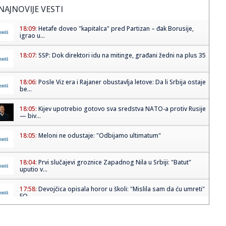
NAJNOVIJE VESTI
18:09:
Hetafe doveo "kapitalca" pred Partizan – đak Borusije,
igrao u...
18:07:
SSP: Dok direktori idu na mitinge, građani žedni na plus 35
18:06:
Posle Viz era i Rajaner obustavlja letove: Da li Srbija ostaje
be...
18:05:
Kijev upotrebio gotovo sva sredstva NATO-a protiv Rusije
— biv...
18:05:
Meloni ne odustaje: "Odbijamo ultimatum"
18:04:
Prvi slučajevi groznice Zapadnog Nila u Srbiji: "Batut"
uputio v...
17:58:
Devojčica opisala horor u školi: "Mislila sam da ću umreti"
FO...
17:54:
RAJAKOVIĆ OTVORIO DUŠU: „Nisu mi isplatili osam plata u
Zvezd...