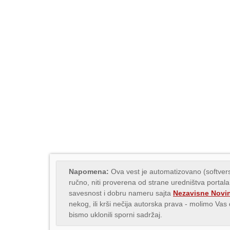
Napomena:
Ova vest je automatizovano (softvers
ručno, niti proverena od strane uredništva portala
savesnost i dobru nameru sajta
Nezavisne Novi
nekog, ili krši nečija autorska prava - molimo Va
bismo uklonili sporni sadržaj.