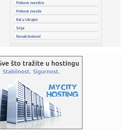
17:51:
Nemački energetski gigant diže ruke od SAD
Pinkove zvezdice
Pinkove zvezde
17:51:
'Nadamo se promeni odnosa Beograda prema Kijevu':
Rat u Ukrajini
Ukrajinci i Rus...
Sirija
17:46:
Аеродром у Нишу: Пратимо ситуацију ...
Novak Đoković
17:48:
Ima 51 godinu, a kao da je u tridesetim: Nećete moći da
verujet...
17:41:
Hrana u svetu sve skuplja: Toplotni talasi i ratovi guraju
cene n...
17:41:
Incident u tržnom centru: Sergej Trifunović i supruga
završili...
17:39:
Pobeda vredna svetskog prvenstva: Orlići savladali
Poljake u raz...
17:34:
Lučić o zabrani ulaska na KiM: Žao mi je ako je tačno, bori...
17:34:
Ni veštačka inteligencija im nije pomogla: Pentagon ne zna
kako...