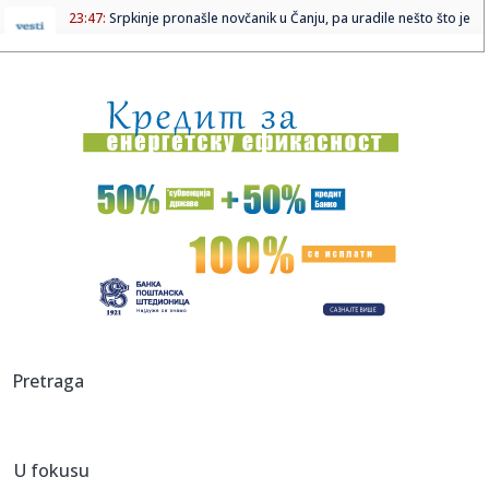
23:47:
Srpkinje pronašle novčanik u Čanju, pa uradile nešto što je
...
23:46:
Detalji drame na nemačkom aerodromu: Vozač nogom
izbacio dron s...
23:42:
Kraj za Aleksandru i Anu: Eliminisane već na startu
23:35:
"Nema lakih utakmica, ali mi smo Vojvodina"
23:33:
Ribakina sigurna u Torontu
23:32:
Brenin potez posle pada razbesneo javnost: Devojka joj
pružila r...
23:29:
Američki Senat usvojio zakon o sankcijama Rusiji usmjeren
Pretraga
na ene...
23:27:
Hitno se oglasili Rusi: "Provokacija!"
U fokusu
23:25:
MUP: Aktivna četiri veća požara, najveći izbio u mestu