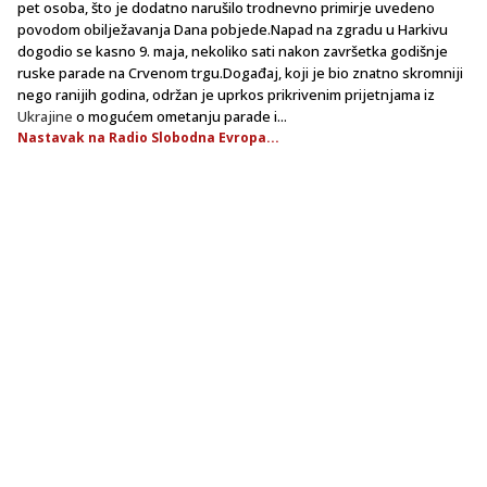
pet osoba, što je dodatno narušilo trodnevno primirje uvedeno
povodom obilježavanja Dana pobjede.Napad na zgradu u Harkivu
dogodio se kasno 9. maja, nekoliko sati nakon završetka godišnje
ruske parade na Crvenom trgu.Događaj, koji je bio znatno skromniji
nego ranijih godina, održan je uprkos prikrivenim prijetnjama iz
Ukrajine
o mogućem ometanju parade i...
Nastavak na Radio Slobodna Evropa...