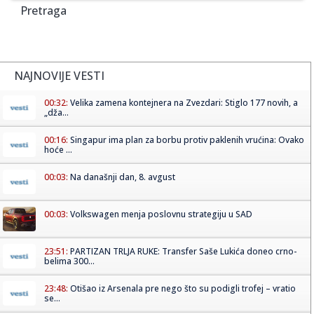
Pretraga
NAJNOVIJE VESTI
00:32:
Velika zamena kontejnera na Zvezdari: Stiglo 177 novih, a
„dža...
00:16:
Singapur ima plan za borbu protiv paklenih vrućina: Ovako
hoće ...
00:03:
Na današnji dan, 8. avgust
00:03:
Volkswagen menja poslovnu strategiju u SAD
23:51:
PARTIZAN TRLJA RUKE: Transfer Saše Lukića doneo crno-
belima 300...
23:48:
Otišao iz Arsenala pre nego što su podigli trofej – vratio
se...