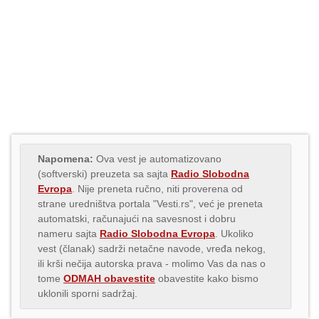
Napomena:
Ova vest je automatizovano
(softverski) preuzeta sa sajta
Radio Slobodna
Evropa
. Nije preneta ručno, niti proverena od
strane uredništva portala "Vesti.rs", već je preneta
automatski, računajući na savesnost i dobru
nameru sajta
Radio Slobodna Evropa
. Ukoliko
vest (članak) sadrži netačne navode, vređa nekog,
ili krši nečija autorska prava - molimo Vas da nas o
tome
ODMAH obavestite
obavestite kako bismo
uklonili sporni sadržaj.