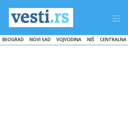
BEOGRAD
NOVI SAD
VOJVODINA
NIŠ
CENTRALNA 