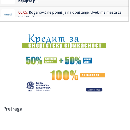
hajlajtse p...
00:05:
Roganović ne pomišlja na opuštanje: Uvek ima mesta za
napredak...
00:04:
Vukotić ne zna ko je Baba: "Vidim da ga svi hvale"
00:01:
Na današnji dan, 7. avgust
23:59:
U predgrađu Damaska podignut autobus u vazduh, dve
osobe poginul...
23:55:
ROMAŠČENKO POSLE POTOPA U HUMSKOJ: Jedna stvar
posebno ga je ra...
23:54:
Aleksić: "Nemamo čega da se plašimo u Kazahstanu"
VIDEO
23:48:
Trener Tobola: "Hteli smo da Partizan napada po krilu"
Pretraga
23:47:
Škoda Peaq u serijskoj proizvodnji