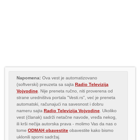
Napomena:
Ova vest je automatizovano
(softverski) preuzeta sa sajta
Radio Televizija
Vojvodine
. Nije preneta ručno, niti proverena od
strane uredništva portala "Vesti.rs", već je preneta
automatski, računajući na savesnost i dobru
nameru sajta
Radio Televizija Vojvodine
. Ukoliko
vest (članak) sadrži netačne navode, vređa nekog,
ili krši nečija autorska prava - molimo Vas da nas o
tome
ODMAH obavestite
obavestite kako bismo
uklonili sporni sadržaj.