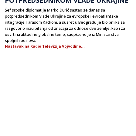
Šef srpske diplomatije Marko Đurić sastao se danas sa
potpredsednikom Vlade
Ukrajine
za evropske i evroatlantske
integracije Tarasom Kačkom, a susret u Beogradu je bio prilika za
razgovor o nizu pitanja od značaja za odnose dve zemlje, kao i za
osvrt na aktuelne globalne teme, saopšteno je iz Ministarstva
spoljnih poslova.
Nastavak na Radio Televizija Vojvodine...