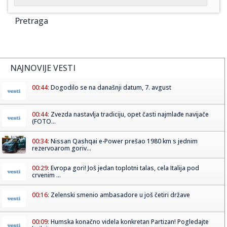
Pretraga
NAJNOVIJE VESTI
00:44:
Dogodilo se na današnji datum, 7. avgust
00:44:
Zvezda nastavlja tradiciju, opet časti najmlađe navijače
(FOTO...
00:34:
Nissan Qashqai e-Power prešao 1980 km s jednim
rezervoarom goriv...
00:29:
Evropa gori! Još jedan toplotni talas, cela Italija pod
crvenim ...
00:16:
Zelenski smenio ambasadore u još četiri države
00:09:
Humska konačno videla konkretan Partizan! Pogledajte