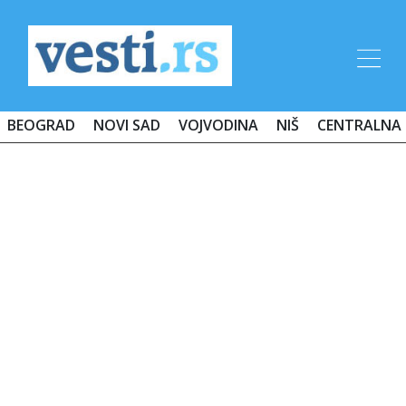
BEOGRAD
NOVI SAD
VOJVODINA
NIŠ
CENTRALNA 