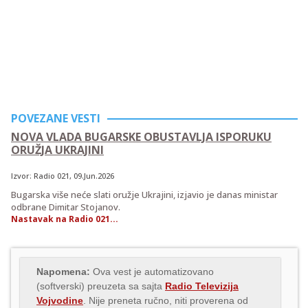
POVEZANE VESTI
NOVA VLADA BUGARSKE OBUSTAVLJA ISPORUKU
ORUŽJA UKRAJINI
Izvor:
Radio 021
, 09.Jun.2026
Bugarska više neće slati oružje Ukrajini, izjavio je danas ministar
odbrane Dimitar Stojanov.
Nastavak na Radio 021...
Napomena:
Ova vest je automatizovano
(softverski) preuzeta sa sajta
Radio Televizija
Vojvodine
. Nije preneta ručno, niti proverena od