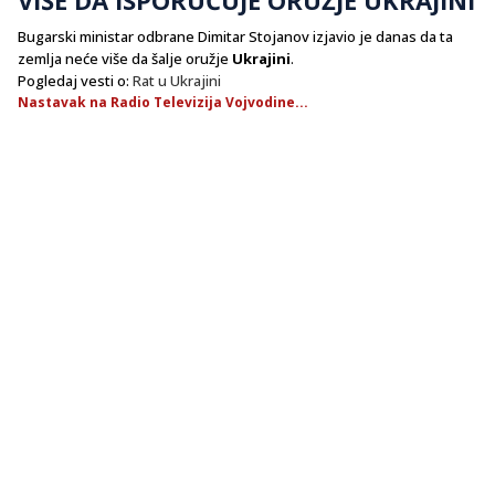
Bugarski ministar odbrane Dimitar Stojanov izjavio je danas da ta
zemlja neće više da šalje oružje
Ukrajini
.
Pogledaj vesti o:
Rat u Ukrajini
Nastavak na Radio Televizija Vojvodine...