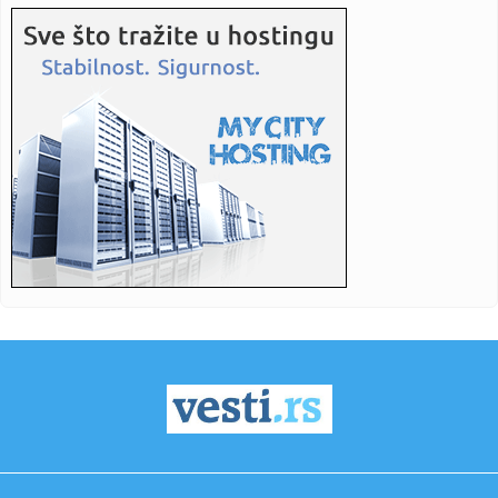
11:15:
Šok otkriće u stanu Saše Vidića: Pronađen rukopis knjige
koj...
11:10:
Lozano na pozajmici u Galaksiju
11:04:
Данас се ово не ради у кући: Срби ...
11:03:
Svečani doček za Zelenskog ispred Palate Srbija, sledi
sastanak...
11:01:
Prepoznali glas Barta Simpsona u avionu, a onda joj dali
mikrofon...
11:01:
Unapređena Mahindra Scorpio-N
11:00:
Zatvara se put Gaj–Kajtasovo, saobraćaj se preusmerava
na alte...
10:58:
Берза винила, компакт-дискова, ...