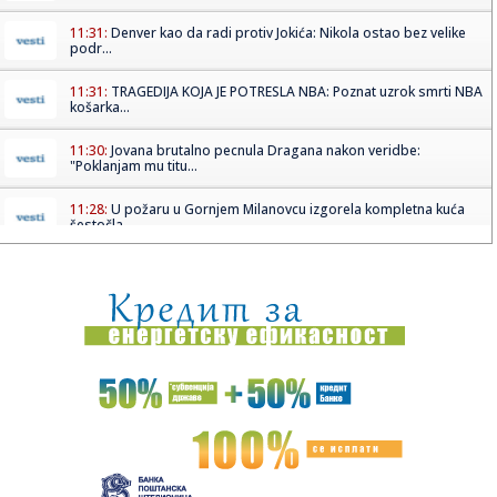
11:31:
Denver kao da radi protiv Jokića: Nikola ostao bez velike
podr...
11:31:
TRAGEDIJA KOJA JE POTRESLA NBA: Poznat uzrok smrti NBA
košarka...
11:30:
Jovana brutalno pecnula Dragana nakon veridbe:
"Poklanjam mu titu...
11:28:
U požaru u Gornjem Milanovcu izgorela kompletna kuća
šestočla...
11:26:
Novak Đoković otvorio dušu: "Taj poraz me uništio"
11:26:
Na Zlatiboru žu-žu prodaju na komad
11:26:
Težak sudar više vozila na putu Stolac - Neum: Nekoliko
osoba p...
11:26:
Šest znakova koji mogu ukazivati na prevaru: Obratite
pažnju na...