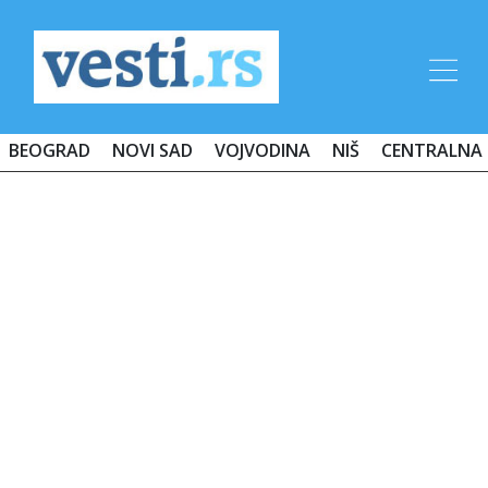
BEOGRAD
NOVI SAD
VOJVODINA
NIŠ
CENTRALNA 