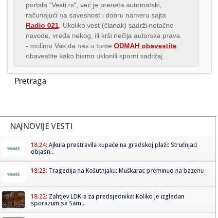
portala "Vesti.rs", već je preneta automatski,
računajući na savesnost i dobru nameru sajta
Radio 021
. Ukoliko vest (članak) sadrži netačne
navode, vređa nekog, ili krši nečija autorska prava
- molimo Vas da nas o tome
ODMAH obavestite
obavestite kako bismo uklonili sporni sadržaj.
Pretraga
NAJNOVIJE VESTI
18:24:
Ajkula prestravila kupače na gradskoj plaži: Stručnjaci
objasn...
18:23:
Tragedija na Košutnjaku: Muškarac preminuo na bazenu
18:22:
Zahtjev LDK-a za predsjednika: Koliko je izgledan
sporazum sa Sam...