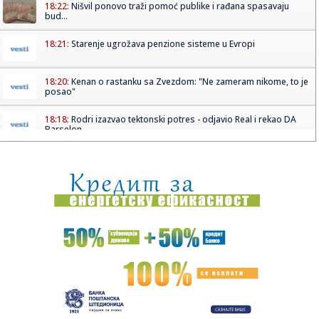
18:22:
Nišvil ponovo traži pomoć publike i rađana spasavaju
bud...
18:21:
Starenje ugrožava penzione sisteme u Evropi
18:20:
Kenan o rastanku sa Zvezdom: "Ne zameram nikome, to je
posao"
18:18:
Rodri izazvao tektonski potres - odjavio Real i rekao DA
Barselon...
18:16:
Vučić će ugostiti Zelenskog: Poznato kada stiže u Beograd
18:13:
RODRI U BARSI: Stigao je odgovor koji menja sve!
18:11:
Raspisan konkurs za raspodelu 40 miliona dinara za
sprovođenje o...
18:06:
Vučić dočekao vatrogasce-spasioce koji su u Španiji gasili
po...
18:06:
Zlatni olimpijac iz Livorna ozvaničio kraj