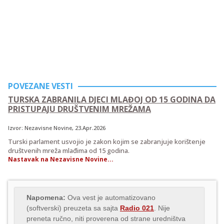
POVEZANE VESTI
TURSKA ZABRANILA DJECI MLAĐOJ OD 15 GODINA DA
PRISTUPAJU DRUŠTVENIM MREŽAMA
Izvor:
Nezavisne Novine
, 23.Apr.2026
Turski parlament usvojio je zakon kojim se zabranjuje korištenje
društvenih mreža mlađima od 15 godina.
Nastavak na Nezavisne Novine...
Napomena:
Ova vest je automatizovano
(softverski) preuzeta sa sajta
Radio 021
. Nije
preneta ručno, niti proverena od strane uredništva