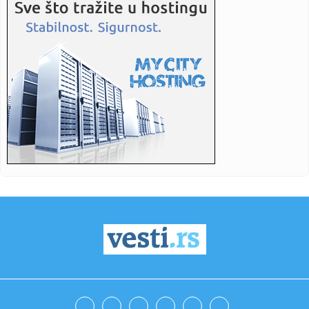
17:47:
Snažan pljusak se sručio na Beograd; Oglasio se RHMZ – i
ovi ...
17:45:
Stranka Istina predlaže pravo na bolovanje radi nege
kućnih lju...
17:45:
More kod Italije toplije nego ikad: Ligursko more prešlo 30
step...
17:44:
Vučić: Izbori mogu biti raspisani u narednim danima ili
nedelja...
17:43:
Ratovi, nafta i El Ninjo stvaraju "savršenu oluju" za cijene
hra...
17:42:
Zalužni ponovo udara na Zelenskog: Ukrajina je iskoristila
sve o...
17:42:
Sombor: Sombor prvi dostigao 40 stepeni
17:40:
KOSTIĆ SE VRATIO U HOLANDIJU: Srpski reprezentativac
potpisao za...
17:40:
Forlan postao selektor dvostrukog šampiona sveta