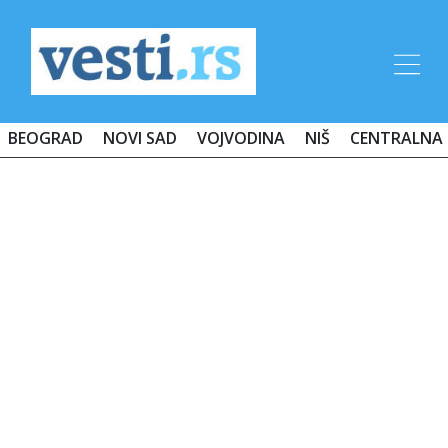
BEOGRAD
NOVI SAD
VOJVODINA
NIŠ
CENTRALNA 