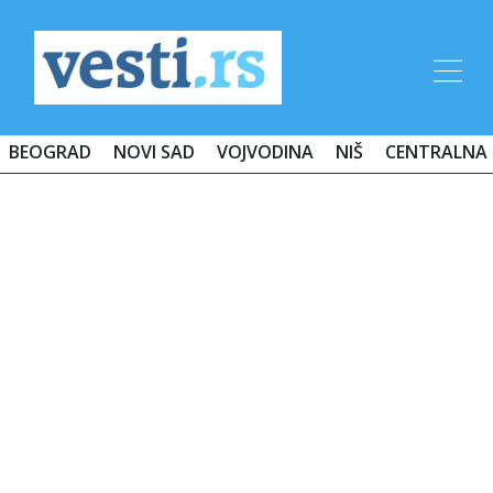
BEOGRAD
NOVI SAD
VOJVODINA
NIŠ
CENTRALNA 