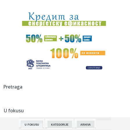
23:46:
Detalji drame na nemačkom aerodromu: Vozač nogom
izbacio dron s...
23:42:
Kraj za Aleksandru i Anu: Eliminisane već na startu
23:35:
"Nema lakih utakmica, ali mi smo Vojvodina"
23:33:
Ribakina sigurna u Torontu
23:32:
Brenin potez posle pada razbesneo javnost: Devojka joj
pružila r...
23:29:
Američki Senat usvojio zakon o sankcijama Rusiji usmjeren
Pretraga
na ene...
23:27:
Hitno se oglasili Rusi: "Provokacija!"
U fokusu
23:25:
MUP: Aktivna četiri veća požara, najveći izbio u mestu
Šumar...
U FOKUSU
KATEGORIJE
ARHIVA
23:24:
Ako ste planirali da kupite polovan automobil u Nemačkoj,