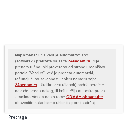
Napomena:
Ova vest je automatizovano
(softverski) preuzeta sa sajta
24sedam.rs
. Nije
preneta ručno, niti proverena od strane uredništva
portala "Vesti.rs", već je preneta automatski,
računajući na savesnost i dobru nameru sajta
24sedam.rs
. Ukoliko vest (članak) sadrži netačne
navode, vređa nekog, ili krši nečija autorska prava
- molimo Vas da nas o tome
ODMAH obavestite
obavestite kako bismo uklonili sporni sadržaj.
Pretraga