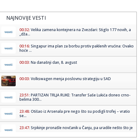
NAJNOVIJE VESTI
00:32:
Velika zamena kontejnera na Zvezdari: Stiglo 177 novih, a
„dža...
00:16:
Singapur ima plan za borbu protiv paklenih vrućina: Ovako
hoće ...
00:03:
Na današnji dan, 8. avgust
00:03:
Volkswagen menja poslovnu strategiju u SAD
23:51:
PARTIZAN TRLJA RUKE: Transfer Saše Lukića doneo crno-
belima 300...
23:48:
Otišao iz Arsenala pre nego što su podigli trofej – vratio
se...
23:47:
Srpkinje pronašle novčanik u Čanju, pa uradile nešto što je
...