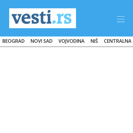
BEOGRAD
NOVI SAD
VOJVODINA
NIŠ
CENTRALNA 