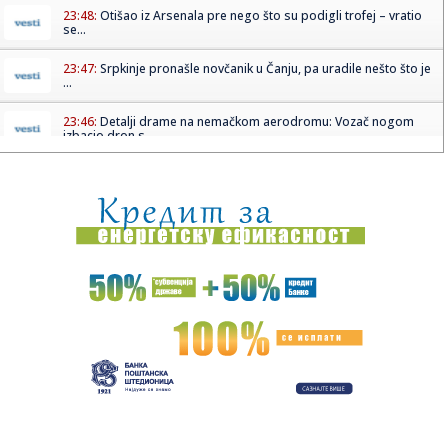
23:48:
Otišao iz Arsenala pre nego što su podigli trofej – vratio
se...
23:47:
Srpkinje pronašle novčanik u Čanju, pa uradile nešto što je
...
23:46:
Detalji drame na nemačkom aerodromu: Vozač nogom
izbacio dron s...
23:42:
Kraj za Aleksandru i Anu: Eliminisane već na startu
23:35:
"Nema lakih utakmica, ali mi smo Vojvodina"
23:33:
Ribakina sigurna u Torontu
23:32:
Brenin potez posle pada razbesneo javnost: Devojka joj
pružila r...
23:29:
Američki Senat usvojio zakon o sankcijama Rusiji usmjeren
na ene...
23:27:
Hitno se oglasili Rusi: "Provokacija!"