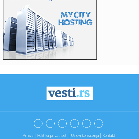
23:21:
Teška saobraćajka u Prijedoru: Povrijeđen vozač motora
23:21:
U Zvorniku nastupali guslari iz Srbije, Crne Gore i Republike
Srp...
23:21:
Burna noć u Vitezu i Novom Travniku: Eksplozivna naprava
bačena...
23:21:
Godišnja inflacija u Grčkoj usporila na 3,4 odsto u julu,
najni...
23:21:
Dunav sve niži, problemi sve veći: Elektrane smanjuju
proizvodn...
23:21:
Inspektori upali u ilegalnu sušaru: Oko 1.000 pršuta, svi će
b...
23:21:
Nevrijeme u Srbiji: Kiša napravila probleme vozačima na
auto-p...
23:21:
Belgijski ronilac pronašao neobično blago u olupini broda
na dn...
Arhiva
Politika privatnosti
Uslovi korišćenja
Kontakt
23:21:
Sveta Petka Trnova posebno se poštuje među ženama: Ovi