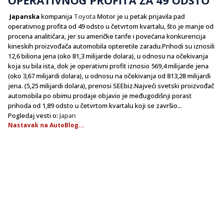
Japanska
kompanija
Toyota
Motor je u petak prijavila pad
operativnog profita od 49 odsto u četvrtom kvartalu, što je manje od
procena analitičara, jer su američke tarife i povećana konkurencija
kineskih proizvođača automobila opteretile zaradu.Prihodi su iznosili
12,6 biliona jena (oko 81,3 milijarde dolara), u odnosu na očekivanja
koja su bila ista, dok je operativni profit iznosio 569,4 milijarde jena
(oko 3,67 milijardi dolara), u odnosu na očekivanja od 813,28 milijardi
jena. (5,25 milijardi dolara), prenosi SEEbiz.Najveći svetski proizvođač
automobila po obimu prodaje objavio je međugodišnji porast
prihoda od 1,89 odsto u četvrtom kvartalu koji se završio...
Pogledaj vesti o:
Japan
Nastavak na AutoBlog...