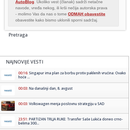
AutoBlog
. Ukoliko vest (članak) sadrži netačne
navode, vređa nekog, ili krši nečija autorska prava
- molimo Vas da nas o tome
ODMAH obavestite
obavestite kako bismo uklonili sporni sadržaj.
Pretraga
NAJNOVIJE VESTI
00:16:
Singapur ima plan za borbu protiv paklenih vrućina: Ovako
hoće ...
00:03:
Na današnji dan, 8. avgust
00:03:
Volkswagen menja poslovnu strategiju u SAD
23:51:
PARTIZAN TRLJA RUKE: Transfer Saše Lukića doneo crno-
belima 300...