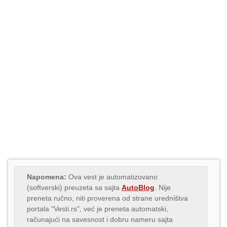
Napomena:
Ova vest je automatizovano
(softverski) preuzeta sa sajta
AutoBlog
. Nije
preneta ručno, niti proverena od strane uredništva
portala "Vesti.rs", već je preneta automatski,
računajući na savesnost i dobru nameru sajta