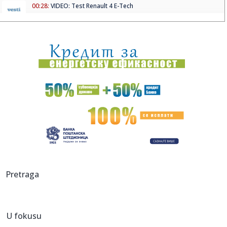
00:28:
VIDEO: Test Renault 4 E-Tech
00:24:
Dogodilo se na današnji datum, 9. avgust
00:24:
Džeko u centru spektakla: Šalke okupio više hiljada navijača
00:24:
Bez golova u Hercegovini: Široki i Sloga, Sarajevo i Radnik
remi...
00:20:
Đura Đ. Trajković br. 26: Plejlista za sivu zonu (Fontaines
D....
00:17:
Velika akcija tokom noći i ranog jutra u Beogradu: Ekipe
izlaze ...
00:02:
Na današnji dan, 9. avgust
Pretraga
23:54:
TEŽAK UDARAC ZA HETAFE PRED EVROPU: Važan igrač
završio sezon...
U fokusu
23:46:
Bivši igrač Barselone ide u Los Anđeles