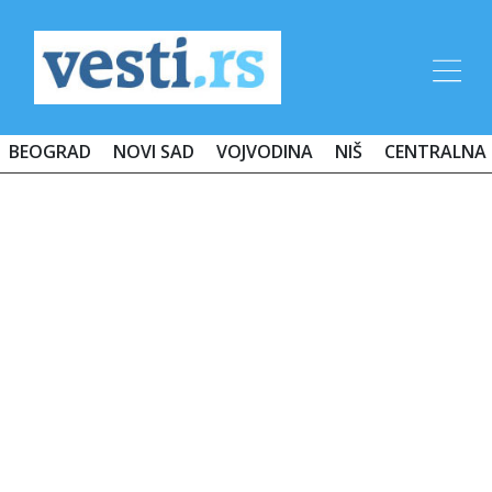
BEOGRAD
NOVI SAD
VOJVODINA
NIŠ
CENTRALNA 