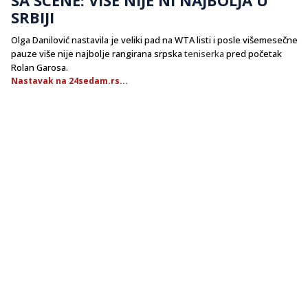
SRBIJI
Olga Danilović nastavila je veliki pad na WTA listi i posle višemesečne
pauze više nije najbolje rangirana srpska
teniserka
pred početak
Rolan Garosa.
Nastavak na 24sedam.rs...