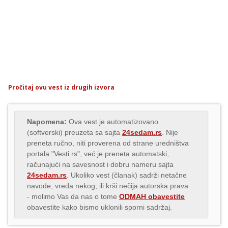
Pročitaj ovu vest iz drugih izvora
Napomena:
Ova vest je automatizovano
(softverski) preuzeta sa sajta
24sedam.rs
. Nije
preneta ručno, niti proverena od strane uredništva
portala "Vesti.rs", već je preneta automatski,
računajući na savesnost i dobru nameru sajta
24sedam.rs
. Ukoliko vest (članak) sadrži netačne
navode, vređa nekog, ili krši nečija autorska prava
- molimo Vas da nas o tome
ODMAH obavestite
obavestite kako bismo uklonili sporni sadržaj.