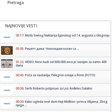
Pretraga
NAJNOVIJE VESTI
05:17:
Mošti Svetog Nektarija Eginskog od 14. avgusta u Glogonju
05:05:
Рецепт дана: Чоколадни колач са ...
01:22:
VIDEO: Novi Audi od 600.000 evra je razvijen za samo 405
dana
00:45:
Priča se nastavlja: Pelegrini ostaje u Romi (FOTO)
00:36:
Serhi Roberto potpisao za Los Anđeles Galaksi
00:30:
Kako izgleda novi dom Kejt Midlton i princa Vilijama: Zbog
njega ...