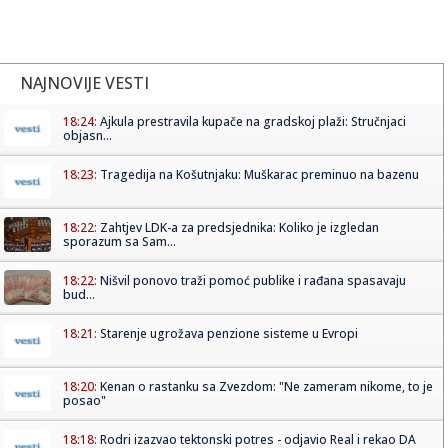
NAJNOVIJE VESTI
18:24:
Ajkula prestravila kupače na gradskoj plaži: Stručnjaci
objasn...
18:23:
Tragedija na Košutnjaku: Muškarac preminuo na bazenu
18:22:
Zahtjev LDK-a za predsjednika: Koliko je izgledan
sporazum sa Sam...
18:22:
Nišvil ponovo traži pomoć publike i rađana spasavaju
bud...
18:21:
Starenje ugrožava penzione sisteme u Evropi
18:20:
Kenan o rastanku sa Zvezdom: "Ne zameram nikome, to je
posao"
18:18:
Rodri izazvao tektonski potres - odjavio Real i rekao DA