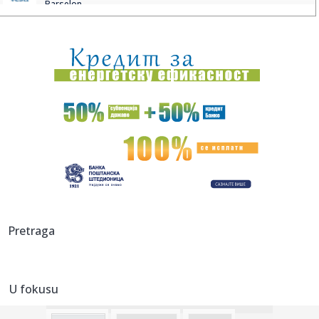
Barselon...
18:16:
Vučić će ugostiti Zelenskog: Poznato kada stiže u Beograd
18:13:
RODRI U BARSI: Stigao je odgovor koji menja sve!
18:11:
Raspisan konkurs za raspodelu 40 miliona dinara za
sprovođenje o...
18:06:
Vučić dočekao vatrogasce-spasioce koji su u Španiji gasili
po...
18:06:
Zlatni olimpijac iz Livorna ozvaničio kraj
18:05:
Uefa ostaje pri pretnji bojkotom Fifa takmičenja uprkos
Pretraga
izvinjen...
18:01:
STUDENT SUNSET – maPlatz – 20.08.2026
U fokusu
18:00:
Nakon što pogledate trailer, nećete moći da dočekate
premijer...