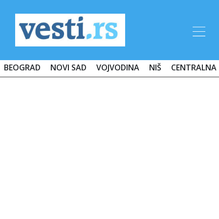
BEOGRAD
NOVI SAD
VOJVODINA
NIŠ
CENTRALNA 