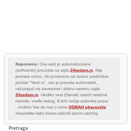
Napomena:
Ova vest je automatizovano
(softverski) preuzeta sa sajta
24sedam.rs
. Nije
preneta ručno, niti proverena od strane uredništva
portala "Vesti.rs", već je preneta automatski,
računajući na savesnost i dobru nameru sajta
24sedam.rs
. Ukoliko vest (članak) sadrži netačne
navode, vređa nekog, ili krši nečija autorska prava
- molimo Vas da nas o tome
ODMAH obavestite
obavestite kako bismo uklonili sporni sadržaj.
Pretraga