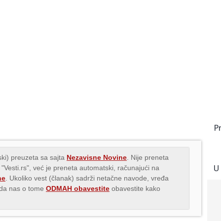
P
ki) preuzeta sa sajta
Nezavisne Novine
. Nije preneta
U
 "Vesti.rs", već je preneta automatski, računajući na
ne
. Ukoliko vest (članak) sadrži netačne navode, vređa
s da nas o tome
ODMAH obavestite
obavestite kako