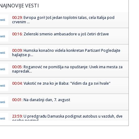
NAJNOVIJE VESTI
00:29:
Evropa gori! Još jedan toplotni talas, cela Italija pod
crvenim ...
00:16:
Zelenski smenio ambasadore u još četiri države
00:09:
Humska konačno videla konkretan Partizan! Pogledajte
hajlajtse p...
00:05:
Roganović ne pomišlja na opuštanje: Uvek ima mesta za
napredak...
00:04:
Vukotić ne zna ko je Baba: "Vidim da ga svi hvale"
00:01:
Na današnji dan, 7. avgust
23:59:
U predgrađu Damaska podignut autobus u vazduh, dve
osobe poginul...
23:55:
ROMAŠČENKO POSLE POTOPA U HUMSKOJ: Jedna stvar
posebno ga je ra...