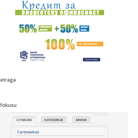
23:54:
Aleksić: "Nemamo čega da se plašimo u Kazahstanu"
VIDEO
23:48:
Trener Tobola: "Hteli smo da Partizan napada po krilu"
23:47:
Škoda Peaq u serijskoj proizvodnji
23:44:
"Mesi bi bio Pikaso" VIDEO
23:41:
Marinović nakon pobjede: Zaslužili smo još koji gol, ali
retraga
svaka...
23:41:
Može li ljetna avantura ipak nekako prerasti u ozbiljnu
vezu?
 fokusu
23:38:
Partizan demolirao Tobol, Ilić konačno zadovoljan: Na
momente j...
U FOKUSU
KATEGORIJE
ARHIVA
23:36:
U Minhenu krenula serijska proizvodnja potpuno
električnog BMW-a...
Coronavirus