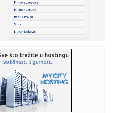
23:35:
Otkriveni detalji pucnjave na američki konzulat; Iza svega
Pinkove zvezdice
stoji...
Pinkove zvezde
23:34:
PRE PAR MESECI SANJALI TITULU, SADA IH SVI DEMOLIRAJU:
Rat u Ukrajini
Benfika si...
Sirija
23:33:
Težak udes žene iz BiH: Bmw-om se „zakucala“ u zid, na
Novak Đoković
nju ...
23:33:
Kratak predah od vrućina: Pljuskovi noćas stižu u region,
osvj...
23:33:
Osuđen provalnik iz BiH, branio se da je krao za liječenje
ćer...
23:32:
Potresna poruka Dijane Dilajn o životu i smrti njenog
brata: "Im...
23:31:
Partizan "otkrio" reakciju posle IMT-a: Ilić imao jasnu
poruku i...
23:29:
SCENA KOJA GOVORI SVE: Ilić krenuo ka tunelu, a onda je
Humska z...
23:25:
ILIĆ NIJE MOGAO DA PREĆUTI: Posle „trojke“ Tobolu
odmah se ...