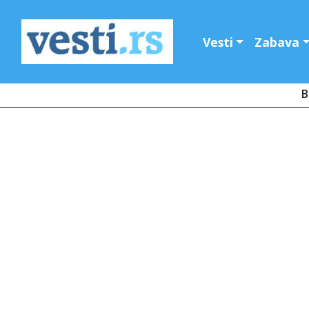
Vesti
Zabava
B