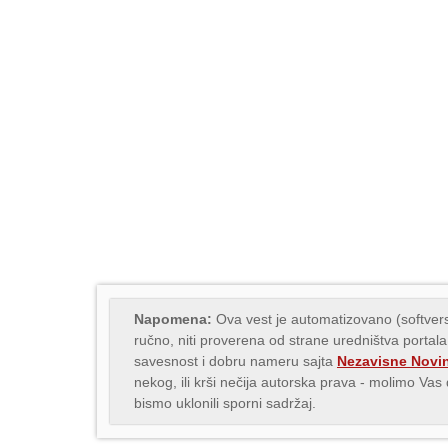
Napomena:
Ova vest je automatizovano (softvers
ručno, niti proverena od strane uredništva portala
savesnost i dobru nameru sajta
Nezavisne Novi
nekog, ili krši nečija autorska prava - molimo Va
bismo uklonili sporni sadržaj.