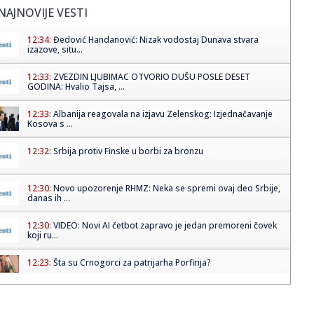
NAJNOVIJE VESTI
12:34:
Đedović Handanović: Nizak vodostaj Dunava stvara
izazove, situ...
12:33:
ZVEZDIN LJUBIMAC OTVORIO DUŠU POSLE DESET
GODINA: Hvalio Tajsa, ...
12:33:
Albanija reagovala na izjavu Zelenskog: Izjednačavanje
Kosova s ...
12:32:
Srbija protiv Finske u borbi za bronzu
12:30:
Novo upozorenje RHMZ: Neka se spremi ovaj deo Srbije,
danas ih ...
12:30:
VIDEO: Novi AI četbot zapravo je jedan premoreni čovek
koji ru...
12:23:
Šta su Crnogorci za patrijarha Porfirija?
12:22:
Vučić: "Hvala vatrogascima", "Helikopteri su juče ogroman
posa...