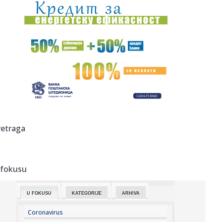
12:20:
VIDEO: Amerikanci masovno uništavaju kamere za
snimanje saobra...
12:19:
Pecaroš želi ponovo u NBA: Ben Simons se sprema za
novu sezonu!
12:15:
Accept objavili novu verziju pesme Save Us sa Tobiasom
Forgom
12:15:
Dani pred Novosađanima sunčani: Maksimalna
temperatura do slede...
12:15:
Rale više nije mogao da ćuti! Posle Aninog napada na
retraga
Jelenu Rad...
12:14:
Setting puder je trenutno najkorisniji proizvod u neseseru,
a ovi...
 fokusu
12:14:
Drama na aerodromu u Sidneju: Avioni se zamalo sudarili
(VIDEO)
U FOKUSU
KATEGORIJE
ARHIVA
12:14:
Travnik muzički centar BiH: Hiljade posjetilaca pjevalo sa
Marij...
Coronavirus