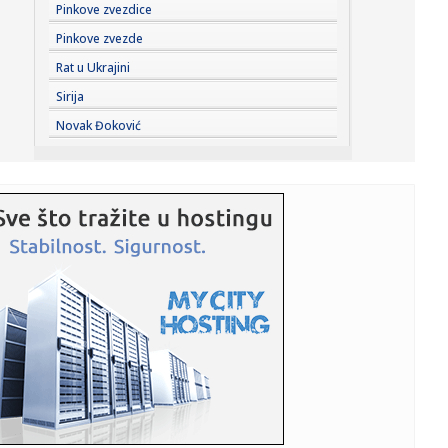
12:14:
Banjaluka daje po 100 KM za svakog prvačića
Pinkove zvezdice
Pinkove zvezde
12:14:
Đoković opet oduševio region: Zapjevao "Tropski bar" i
Rat u Ukrajini
zaplesa...
Sirija
12:14:
Nissan uči od Kineza: Razvoj novog automobila sada traje
Novak Đoković
upola k...
12:13:
"Ne sviđa mi se napad na trans zajednicu"
12:12:
Renovirali su kuhinju, pa naletjeli na bogatstvo vrijedno
70.000 ...
12:11:
Vučić: Stari železnički most biće najmodernija atrakcija, bi...
12:10:
Proširen prodajni prostor na Najlon pijaci
12:10:
Ženka delfina naučila celu grupu da prevare naučnike da bi
dob...
12:10:
Vučić: Stari železnički most biće najmodernija atrakcija, bi...