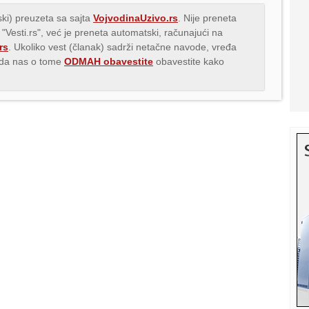
ki) preuzeta sa sajta
VojvodinaUzivo.rs
. Nije preneta
 "Vesti.rs", već je preneta automatski, računajući na
rs
. Ukoliko vest (članak) sadrži netačne navode, vređa
s da nas o tome
ODMAH obavestite
obavestite kako