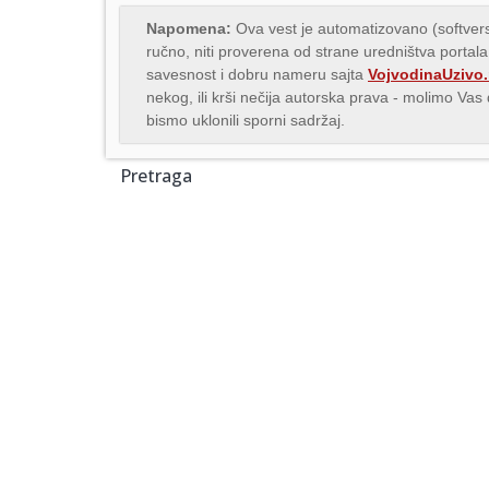
Napomena:
Ova vest je automatizovano (softvers
ručno, niti proverena od strane uredništva portala
savesnost i dobru nameru sajta
VojvodinaUzivo.
nekog, ili krši nečija autorska prava - molimo Va
bismo uklonili sporni sadržaj.
Pretraga