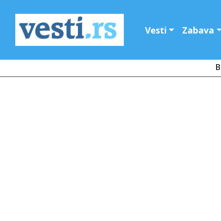
Vesti
Zabava
B