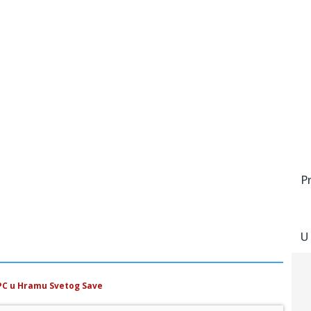
P
U
PC u Hramu Svetog Save