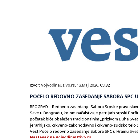
Izvor:
VojvodinaUzivo.rs
,
13.Maj.2026
, 09:32
POČELO REDOVNO ZASEDANJE SABORA SPC 
BEOGRAD – Redovno zasedanje Sabora Srpske pravoslavne
Save
u Beogradu, kojom načalstvuje patrijarh srpski Porfir
početak biće obeležen tradicionalnim „prizivom Duha Sveto
jerarhijsko, crkveno-zakonodavno i crkveno-sudsko telo 
Vest Počelo redovno zasedanje Sabora SPC u Hramu
Sve
Nastavak na VojvodinaUzivo.rs...