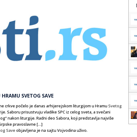
U HRAMU SVETOG SAVE
 crkve počelo je danas arhijerejskom liturgijom u Hramu
Svetog
ije. Saboru prisustvuju vladike SPC iz celog sveta, a svečani
g“ nakon liturgije. Radni deo Sabora, koji predstavlja najviše
Srpske pravoslavne […]
tog Save
objavljena je na sajtu Vojvodina uživo.