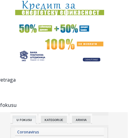
16:59:
Treća akontacija poreza na imovinu dospeva za plaćanje
15. apri...
16:59:
SSP: Ispumpavanje novca iz lokalnih budžeta za
finansiranje Info...
16:59:
Registrovana prva dva slučaja groznice Zapadnog Nila
ove godine ...
16:56:
JANAF i MOL potpisali ugovor: Više od dva miliona tona
nafte
16:55:
Ukrajina u kritičnom nedostaku protivvazdušne odbrane
retraga
dok se po...
16:54:
Mađarski parlament u utorak bira predsednika, Mađar još
uvek n...
 fokusu
16:53:
Od bosonogog dečaka iz Abidžana do Real Madrida:
Neverovatna ...
U FOKUSU
KATEGORIJE
ARHIVA
16:48:
Колаковић: Водостаји Дунава и Тисе ...
Coronavirus