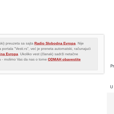
ki) preuzeta sa sajta
Radio Slobodna Evropa
. Nije
 portala "Vesti.rs", već je preneta automatski, računajući
dna Evropa
. Ukoliko vest (članak) sadrži netačne
ava - molimo Vas da nas o tome
ODMAH obavestite
P
U