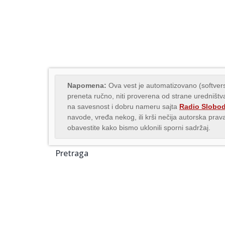
Napomena:
Ova vest je automatizovano (softvers
preneta ručno, niti proverena od strane uredništva
na savesnost i dobru nameru sajta
Radio Slobo
navode, vređa nekog, ili krši nečija autorska pr
obavestite kako bismo uklonili sporni sadržaj.
Pretraga