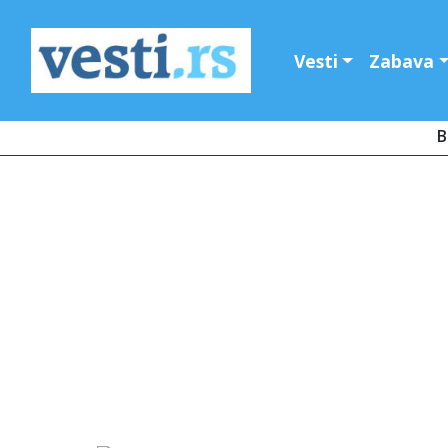
Vesti
Zabava
B