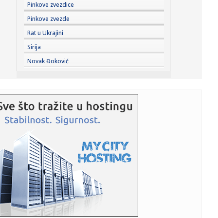
16:49:
Mislite da je iskustvo dovoljno za napredovanje? Ove
Pinkove zvezdice
veštine pra...
Pinkove zvezde
16:46:
Dodajte ovo u vazu i cveće će duže trajati
Rat u Ukrajini
Sirija
16:46:
Real ozvaničio najskupljeg fudbalera u svojoj istoriji!
Novak Đoković
Transfer...
16:43:
Za tri dana 19.000 prekršaja prekoračenja brzine, 1.500 u
zoni ...
16:43:
Narod veruje da ovo donosi pare u kuću
16:43:
Trampov Odbor za mir izdao prvi ugovor: U Gazi se prvo
gradi vojn...
16:41:
Zasedao Republički štab povodom strašnih požara: Ovo
su nove ...
16:41:
Kada sport igra za humanost: Fondacija Mozzart spaja
pobede i dob...
16:37:
DRAMA BIVŠEG GOLMANA ZVEZDE: Omri Glazer
učestvovao u saobraća...