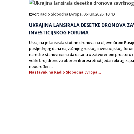
Izvor:
Radio Slobodna Evropa
,
06.Jun.2026
, 10:40
UKRAJINA LANSIRALA DESETKE DRONOVA Z
INVESTICIJSKOG FORUMA
Ukrajina je lansirala stotine dronova na ciljeve širom Rusij
posljednjeg dana najvažnijeg ruskog investicijskog foru
naredile stanovnicima da ostanu u zatvorenom prostoru i o
veliki broj dronova oboren ili presretnut.Jedan okrug za
neodređeni...
Nastavak na Radio Slobodna Evropa...