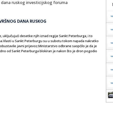
AVRŠNOG DANA RUSKOG
e, uključujući desetke njih iznad regije Sankt Peterburga, i to
ma.Vlasti u Sankt Peterburgu su u subotu tokom napada nakratko
bustavile javni prijevoz.Ministarstvo odbrane saopćilo je da je
padno od Sankt Peterburga blokiran je nakon što je dron pogodio