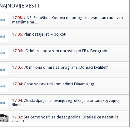
NAJNOVIJE VESTI
17:08:
UNS: Skupština Kosova da omogući nesmetan rad svim
medijima na ...
17:06:
Plan ostaje isti – bojkot!
17:06:
"Orlići" se porazom oprostili od EP u Beogradu
17:05:
70 miliona dinara za program „Domaći kvalitet“
17:04:
Gase se prvi tim i omladinci Dinama Jug
17:04:
Zlostavljanje i silovanje regrutkinja u britanskoj vojnoj
školi:...
17:02:
Šta ćemo voziti za deset godina: Dizelaši će nestati iz
ponud...
17:01:
Sahranjen ruski general – poginuo u eksploziji u Moskvi?