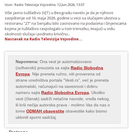
Izvor:
Radio Televizija Vojvodine
,
12.Jun.2026
, 13:07
Više javno tužilaštvo (VJT) u Beogradu navelo je da je njihovo
saopštenje od 16. maja 2026. godine u vezi sa slučajem ubistva u
restoranu "27" na Senjaku bilo zasnovano na podacima i činjenicama
kojima je tužilaštvo raspolagalo u tom trenutku, imajući u vidu
okolnosti slučaja i podnetu krivičnu...
Nastavak na Radio Televizija Vojvodine...
Napomena:
Ova vest je automatizovano
(softverski) preuzeta sa sajta
Radio Slobodna
Evropa
. Nije preneta ručno, niti proverena od
strane uredništva portala "Vesti.rs", već je preneta
automatski, računajući na savesnost i dobru
nameru sajta
Radio Slobodna Evropa
. Ukoliko
vest (članak) sadrži netačne navode, vređa nekog,
ili krši nečija autorska prava - molimo Vas da nas o
tome
ODMAH obavestite
obavestite kako bismo
uklonili sporni sadržaj.