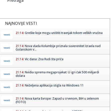
Pretraga
NAJNOVIJE VESTI
21:14:
Greške koje mogu uništiti travnjak tokom velikih vrućina
21:14:
Nova vlada Kolumbije priznala suverenitet Izraela nad
Golanskom v...
21:14:
Vic dana: Zna Rudi šta priča
21:14:
Nvidia sprema megaprojekat: U igri čak 500 milijardi
dolara
21:14:
Neželjena aplikacija stigla na Windows 11
21:14:
Nova karta Evrope: Zapad u crvenom, BiH u zelenom
(FOTO)