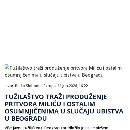
Izvor:
Radio Slobodna Evropa
,
11.Jun.2026
, 16:22
TUŽILAŠTVO TRAŽI PRODUŽENJE
PRITVORA MILIĆU I OSTALIM
OSUMNJIČENIMA U SLUČAJU UBISTVA
U BEOGRADU
Više javno tužilaštvo u Beogradu predložilo je da se bivšem