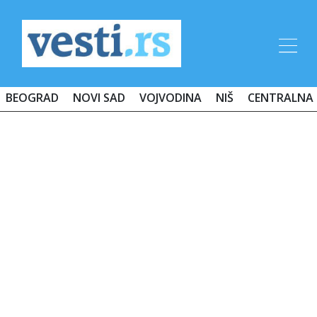
BEOGRAD
NOVI SAD
VOJVODINA
NIŠ
CENTRALNA 