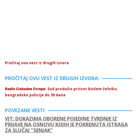
Pročitaj ovu vest iz drugih izvora
PROČITAJ OVU VEST IZ DRUGIH IZVORA:
Radio Slobodna Evropa
: Sud produžio pritvor bivšem čelniku
beogradske policije do 30 dana
POVEZANE VESTI
VJT: DOKAZIMA OBORENE POJEDINE TVRDNJE IZ
PRIJAVE NA OSNOVU KOJIH JE POKRENUTA ISTRAGA
ZA SLUČAJ "SENJAK"