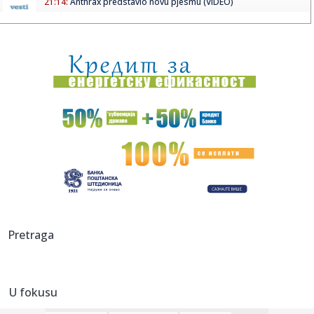
21:14:
Anthrax predstavio novu pjesmu (VIDEO)
21:14:
Hoće li Stanković već da napusti Inter?
21:14:
Pronašli granatu u vrtu pa je u kanti odnijeli u policiju
21:14:
Kako je Kleopatra uvjerila Egipat da je više od kraljice
21:14:
Mareska poručio: Rodri je naš igrač
21:14:
Most: "Pokrećemo rušenje Vlade"
21:14:
Macura gradi regionalnu imperiju: Osim Addika, kupio još
Pretraga
jednu b...
21:14:
Ava Karabatić završila u Urgentnom: Vjerenika optužila za
nasi...
U fokusu
21:14:
Zašto vam je noću toliko vruće? Odgovor može biti u
krevetu