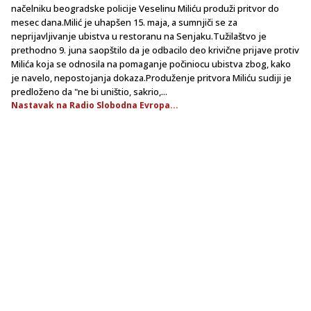
načelniku beogradske policije Veselinu Miliću produži pritvor do
mesec dana.Milić je uhapšen 15. maja, a sumnjiči se za
neprijavljivanje ubistva u restoranu na Senjaku.Tužilaštvo je
prethodno 9. juna saopštilo da je odbacilo deo krivične prijave protiv
Milića koja se odnosila na pomaganje počiniocu ubistva zbog, kako
je navelo, nepostojanja dokaza.Produženje pritvora Miliću sudiji je
predloženo da "ne bi uništio, sakrio,...
Nastavak na Radio Slobodna Evropa...