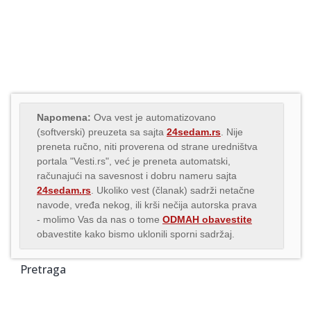
Napomena:
Ova vest je automatizovano
(softverski) preuzeta sa sajta
24sedam.rs
. Nije
preneta ručno, niti proverena od strane uredništva
portala "Vesti.rs", već je preneta automatski,
računajući na savesnost i dobru nameru sajta
24sedam.rs
. Ukoliko vest (članak) sadrži netačne
navode, vređa nekog, ili krši nečija autorska prava
- molimo Vas da nas o tome
ODMAH obavestite
obavestite kako bismo uklonili sporni sadržaj.
Pretraga