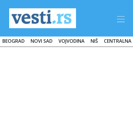
BEOGRAD
NOVI SAD
VOJVODINA
NIŠ
CENTRALNA 