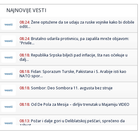
NAJNOVIJE VESTI
08:24:
Žene optužene da se udaju za ruske vojnike kako bi dobile
odšt...
08:24:
Brutalno udarila protivnicu, pa zapalila mreže objavom:
"Privile...
08:18:
Republika Srpska bilježi pad inflacije, šta nas očekuje u
dalj...
08:18:
Fidan: Sporazum Turske, Pakistana i S. Arabije isti kao
NATO spor...
08:18:
Sombor: Deo Sombora 11. avgusta bez struje
08:18:
Od De Pola za Mesija – dirljiv trenutak u Majamiju VIDEO
08:13:
Požar i dalje gori u Deliblatskoj peščari, sprečeno da
zahvat...
08:12:
Mađarska zabranjuje divlje životinje u cirkusu