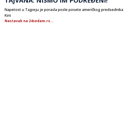
Napetost u Tajpeju je porasla posle posete američkog predsednika
Kini
Nastavak na 24sedam.rs...