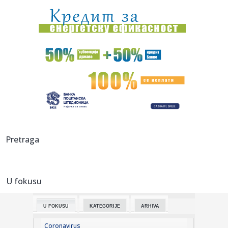
08:11:
Kaucija za flaše i limenke u Srbiji: Kako će funkcionisati
depo...
08:08:
Stručnjak upozorava: Ove navike mogu biti okidač za
probleme sa...
08:08:
Mančester siti ima novog golmana: Svetski šampion
postaje rezer...
08:05:
VIDEO: Test 2027 Chevrolet Bolt RS
08:02:
Posle velikog neuspeha filma, stiže serija o Melaniji Tramp
Pretraga
08:01:
Kremlj: Nema planova za zabranu društvenih mreža
U fokusu
08:00:
Šta Tesla ne želi da javnost vidi? Sporni podaci o
bezbednosti ...
U FOKUSU
KATEGORIJE
ARHIVA
07:58:
Sajns: "Bio sam u šoku"
Coronavirus