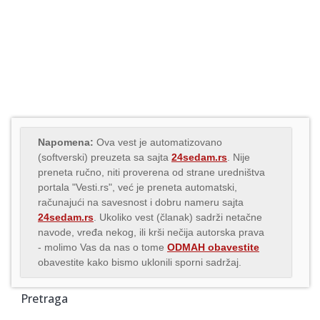
Napomena:
Ova vest je automatizovano
(softverski) preuzeta sa sajta
24sedam.rs
. Nije
preneta ručno, niti proverena od strane uredništva
portala "Vesti.rs", već je preneta automatski,
računajući na savesnost i dobru nameru sajta
24sedam.rs
. Ukoliko vest (članak) sadrži netačne
navode, vređa nekog, ili krši nečija autorska prava
- molimo Vas da nas o tome
ODMAH obavestite
obavestite kako bismo uklonili sporni sadržaj.
Pretraga