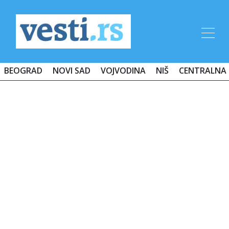
BEOGRAD
NOVI SAD
VOJVODINA
NIŠ
CENTRALNA 