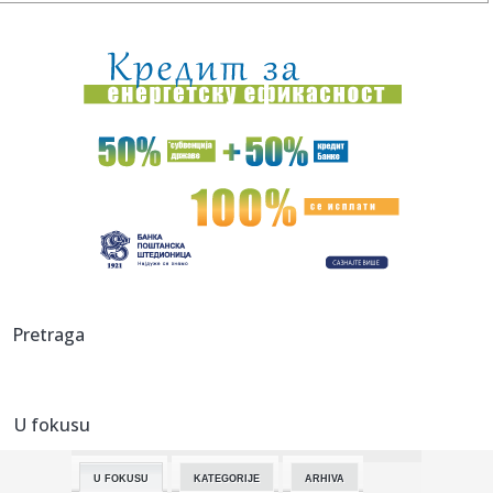
19:37:
Zelenski stigao u Beograd: Prve reči ukrajinskog
predsednika po ...
19:32:
Novi BYD Seal 07
19:31:
Preminuo poznati muzički producent: Sarađivao sa
Madonom i Brit...
19:30:
Procurio govor Kamale Haris: Udarila oštro po Bajdenu
19:28:
Председник Украјине Володимир ...
19:29:
Protestno saopštenje sto ličnosti protiv dolaska
Pretraga
Zelenskog u Sr...
19:25:
Olimpijakos odvodi ljubimca Zvezdinih navijača?!
U fokusu
19:24:
SKANDAL U KOMŠILUKU: Sarajevo zbog koncerata Dina
Merlina seli m...
U FOKUSU
KATEGORIJE
ARHIVA