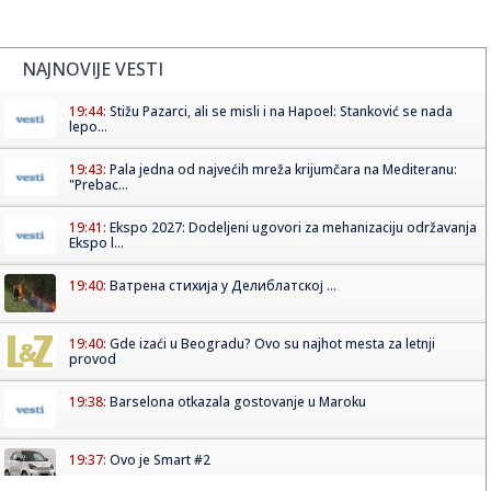
NAJNOVIJE VESTI
19:44:
Stižu Pazarci, ali se misli i na Hapoel: Stanković se nada
lepo...
19:43:
Pala jedna od najvećih mreža krijumčara na Mediteranu:
"Prebac...
19:41:
Ekspo 2027: Dodeljeni ugovori za mehanizaciju održavanja
Ekspo l...
19:40:
Ватрена стихија у Делиблатској ...
19:40:
Gde izaći u Beogradu? Ovo su najhot mesta za letnji
provod
19:38:
Barselona otkazala gostovanje u Maroku
19:37:
Ovo je Smart #2