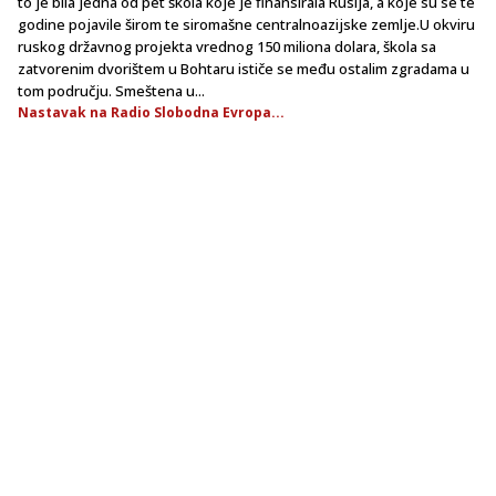
to je bila jedna od pet škola koje je finansirala Rusija, a koje su se te
godine pojavile širom te siromašne centralnoazijske zemlje.U okviru
ruskog državnog projekta vrednog 150 miliona dolara, škola sa
zatvorenim dvorištem u Bohtaru ističe se među ostalim zgradama u
tom području. Smeštena u...
Nastavak na Radio Slobodna Evropa...