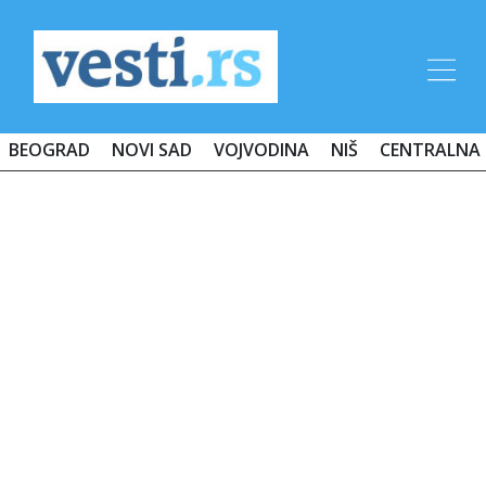
BEOGRAD
NOVI SAD
VOJVODINA
NIŠ
CENTRALNA 