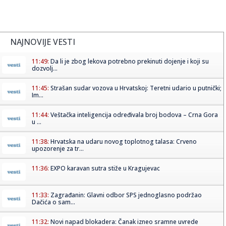
NAJNOVIJE VESTI
11:49:
Da li je zbog lekova potrebno prekinuti dojenje i koji su
dozvolj...
11:45:
Strašan sudar vozova u Hrvatskoj: Teretni udario u putnički;
Im...
11:44:
Veštačka inteligencija određivala broj bodova – Crna Gora
u ...
11:38:
Hrvatska na udaru novog toplotnog talasa: Crveno
upozorenje za tr...
11:36:
EXPO karavan sutra stiže u Kragujevac
11:33:
Zagrađanin: Glavni odbor SPS jednoglasno podržao
Dačića o sam...
11:32:
Novi napad blokadera: Čanak izneo sramne uvrede