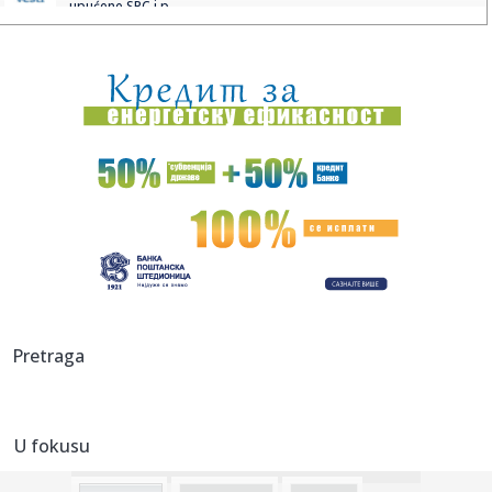
upućene SPC i p...
11:32:
Buna u FIFA sve veća: "Poverenje je izgubljeno"
11:31:
Denver kao da radi protiv Jokića: Nikola ostao bez velike
podr...
11:31:
TRAGEDIJA KOJA JE POTRESLA NBA: Poznat uzrok smrti NBA
košarka...
11:30:
Jovana brutalno pecnula Dragana nakon veridbe:
"Poklanjam mu titu...
11:28:
U požaru u Gornjem Milanovcu izgorela kompletna kuća
šestočla...
11:26:
Novak Đoković otvorio dušu: "Taj poraz me uništio"
Pretraga
11:26:
Na Zlatiboru žu-žu prodaju na komad
U fokusu
11:26:
Težak sudar više vozila na putu Stolac - Neum: Nekoliko
osoba p...