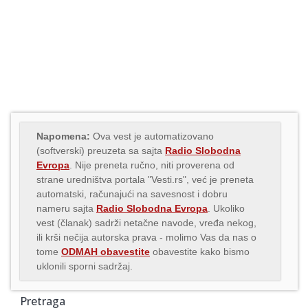
Napomena:
Ova vest je automatizovano
(softverski) preuzeta sa sajta
Radio Slobodna
Evropa
. Nije preneta ručno, niti proverena od
strane uredništva portala "Vesti.rs", već je preneta
automatski, računajući na savesnost i dobru
nameru sajta
Radio Slobodna Evropa
. Ukoliko
vest (članak) sadrži netačne navode, vređa nekog,
ili krši nečija autorska prava - molimo Vas da nas o
tome
ODMAH obavestite
obavestite kako bismo
uklonili sporni sadržaj.
Pretraga