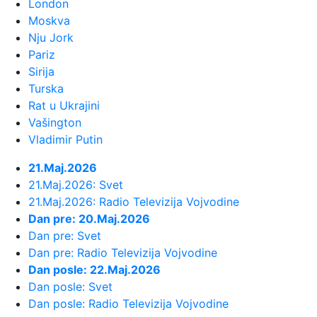
London
Moskva
23:54:
TEŽAK UDARAC ZA HETAFE PRED
Nju Jork
EVROPU: Važan igrač završio sezon...
Pariz
Sirija
23:46:
Bivši igrač Barselone ide u Los
Turska
Anđeles
Rat u Ukrajini
Vašington
23:45:
Izgubili ste pasoš usred odmora?
Vladimir Putin
Ne paničite: Ovo su koraci koj...
21.Maj.2026
21.Maj.2026: Svet
23:40:
Svetske DJ zvezde stižu u Sarajevo
21.Maj.2026: Radio Televizija Vojvodine
na prvi Circus Maximus: Fedde...
Dan pre: 20.Maj.2026
Dan pre: Svet
23:34:
Održana 36. akcija "Crveno-bela
Dan pre: Radio Televizija Vojvodine
krv": Prikupljeno je ukupno 307 ...
Dan posle: 22.Maj.2026
Dan posle: Svet
Dan posle: Radio Televizija Vojvodine
23:33:
Sinančević: "Želim u finale"