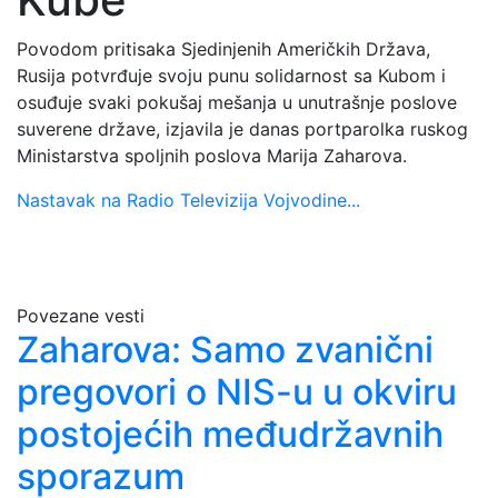
Povodom pritisaka Sjedinjenih Američkih Država,
Rusija potvrđuje svoju punu solidarnost sa Kubom i
osuđuje svaki pokušaj mešanja u unutrašnje poslove
suverene države, izjavila je danas portparolka ruskog
Ministarstva spoljnih poslova Marija Zaharova.
Nastavak na Radio Televizija Vojvodine...
Povezane vesti
Zaharova: Samo zvanični
pregovori o NIS-u u okviru
postojećih međudržavnih
sporazum