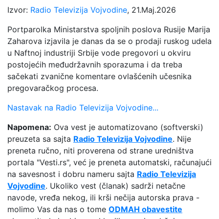
Izvor:
Radio Televizija Vojvodine
, 21.Maj.2026
Portparolka Ministarstva spoljnih poslova Rusije Marija
Zaharova izjavila je danas da se o prodaji ruskog udela
u Naftnoj industriji Srbije vode pregovori u okviru
postojećih međudržavnih sporazuma i da treba
sačekati zvanične komentare ovlašćenih učesnika
pregovaračkog procesa.
Nastavak na Radio Televizija Vojvodine...
Napomena:
Ova vest je automatizovano (softverski)
preuzeta sa sajta
Radio Televizija Vojvodine
. Nije
preneta ručno, niti proverena od strane uredništva
portala "Vesti.rs", već je preneta automatski, računajući
na savesnost i dobru nameru sajta
Radio Televizija
Vojvodine
. Ukoliko vest (članak) sadrži netačne
navode, vređa nekog, ili krši nečija autorska prava -
molimo Vas da nas o tome
ODMAH obavestite