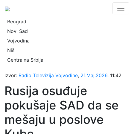
Beograd
Novi Sad
Vojvodina
Niš
Centralna Srbija
Izvor:
Radio Televizija Vojvodine
,
21.Maj.2026
, 11:42
Rusija osuđuje
pokušaje SAD da se
mešaju u poslove
Kube