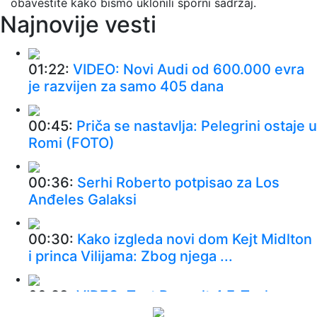
obavestite kako bismo uklonili sporni sadržaj.
Najnovije vesti
01:22:
VIDEO: Novi Audi od 600.000 evra
je razvijen za samo 405 dana
00:45:
Priča se nastavlja: Pelegrini ostaje u
Romi (FOTO)
00:36:
Serhi Roberto potpisao za Los
Anđeles Galaksi
00:30:
Kako izgleda novi dom Kejt Midlton
i princa Vilijama: Zbog njega ...
00:28:
VIDEO: Test Renault 4 E-Tech