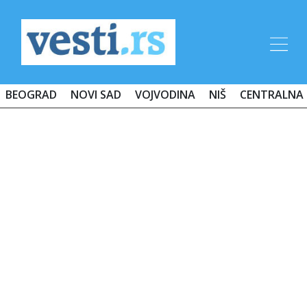
BEOGRAD
NOVI SAD
VOJVODINA
NIŠ
CENTRALNA 