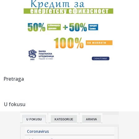
01:40:
Veliko priznanje za automobil iz Srbije: Fiat Grande Panda iz
Kra...
01:02:
Uskoro novi Acura concept
01:00:
Dogodilo se na današnji datum, 8. avgust
00:32:
Velika zamena kontejnera na Zvezdari: Stiglo 177 novih, a
„dža...
00:16:
Singapur ima plan za borbu protiv paklenih vrućina: Ovako
Pretraga
hoće ...
00:03:
Na današnji dan, 8. avgust
U fokusu
00:03:
Volkswagen menja poslovnu strategiju u SAD
U FOKUSU
KATEGORIJE
ARHIVA
23:51:
PARTIZAN TRLJA RUKE: Transfer Saše Lukića doneo crno-
belima 300...
Coronavirus