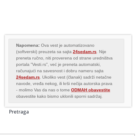
Napomena:
Ova vest je automatizovano
(softverski) preuzeta sa sajta
24sedam.rs
. Nije
preneta ručno, niti proverena od strane uredništva
portala "Vesti.rs", već je preneta automatski,
računajući na savesnost i dobru nameru sajta
24sedam.rs
. Ukoliko vest (članak) sadrži netačne
navode, vređa nekog, ili krši nečija autorska prava
- molimo Vas da nas o tome
ODMAH obavestite
obavestite kako bismo uklonili sporni sadržaj.
Pretraga