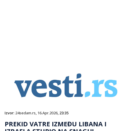
Izvor:
24sedam.rs
,
16.Apr.2026
, 23:35
PREKID VATRE IZMEĐU LIBANA I
IZRAELA STUPIO NA SNAGU!