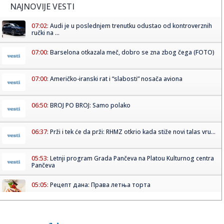
NAJNOVIJE VESTI
07:02:
Audi je u poslednjem trenutku odustao od kontroverznih
ručki na ...
07:00:
Barselona otkazala meč, dobro se zna zbog čega (FOTO)
07:00:
Američko-iranski rat i “slabosti” nosača aviona
06:50:
BROJ PO BROJ: Samo polako
06:37:
Prži i tek će da prži: RHMZ otkrio kada stiže novi talas vru...
05:53:
Letnji program Grada Pančeva na Platou Kulturnog centra
Pančeva
05:05:
Рецепт дана: Права летња торта
03:11:
Preminuo menadžer Smashing Pumpkins i Morrisseya
Peter Katsis