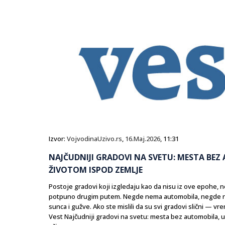
Izvor:
VojvodinaUzivo.rs
,
16.Maj.2026
, 11:31
NAJČUDNIJI GRADOVI NA SVETU: MESTA BEZ 
ŽIVOTOM ISPOD ZEMLJE
Postoje gradovi koji izgledaju kao da nisu iz ove epohe,
potpuno drugim putem. Negde nema automobila, negde nema
sunca i gužve. Ako ste mislili da su svi gradovi slični — v
Vest Najčudniji gradovi na svetu: mesta bez automobila, ul