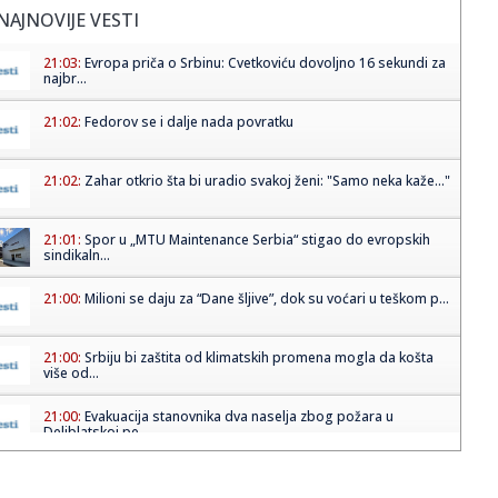
NAJNOVIJE VESTI
21:03:
Evropa priča o Srbinu: Cvetkoviću dovoljno 16 sekundi za
najbr...
21:02:
Fedorov se i dalje nada povratku
21:02:
Zahar otkrio šta bi uradio svakoj ženi: "Samo neka kaže..."
21:01:
Spor u „MTU Maintenance Serbia“ stigao do evropskih
sindikaln...
21:00:
Milioni se daju za “Dane šljive”, dok su voćari u teškom p...
21:00:
Srbiju bi zaštita od klimatskih promena mogla da košta
više od...
21:00:
Evakuacija stanovnika dva naselja zbog požara u
Deliblatskoj pe...
20:58:
Horor u Nemačkoj: Sudarila se dva tramvaja, više od 25
povređe...