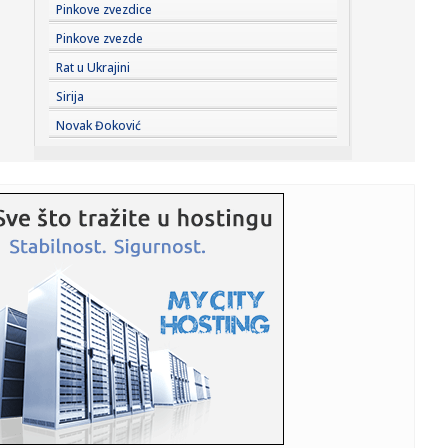
20:44:
Fotelja mu visi o koncu: Zbog čega se republikanci okreću
Pinkove zvezdice
proti...
Pinkove zvezde
20:44:
Ako postoji jedan komad koji ćete nositi godinama, to je
Rat u Ukrajini
kimono ...
Sirija
20:37:
PARKER NE ODUSTAJE OD SNA: Želi ono što Asvel čeka
Novak Đoković
skoro tri d...
20:37:
Dragojević će premijeru želeti što pre da zaboravi
20:36:
Lamborghini Revuelto SV postavio novi rekord na
Hokenhajmringu
20:28:
Litvanci surovo iskreni: "Niko nije uzbuđen zbog Partizana
– Z...
20:27:
Smailagić je predstavljen - više nema dileme gde nastavlja
kari...
20:26:
Izdato upozorenje, nacija na nogama: Stiže snažan tajfun,
oček...
20:22:
Rusi žestoko napali; Sve gori – na udaru i Nemci
FOTO/VIDEO