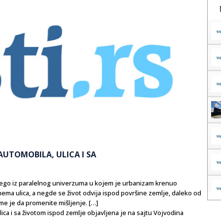
AUTOMOBILA, ULICA I SA
 nego iz paralelnog univerzuma u kojem je urbanizam krenuo
 ulica, a negde se život odvija ispod površine zemlje, daleko od
reme je da promenite mišljenje. […]
ica i sa životom ispod zemlje objavljena je na sajtu Vojvodina