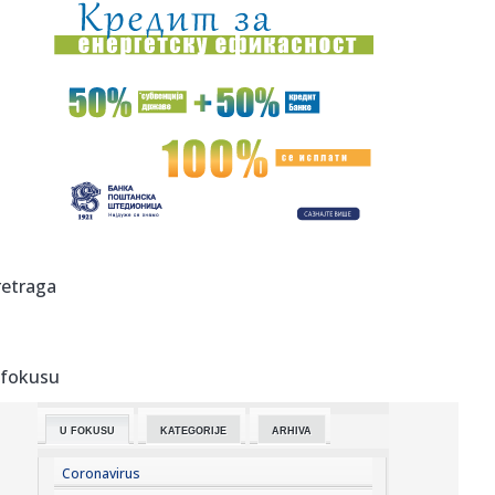
20:58:
Od prodaje pilića do letovanja na jahti: Novi prizori Bojane
i M...
20:57:
Kineski proizvođač robota procenjen na više od devet
milijardi...
20:53:
OVO NE SME DA SE DESI NI U SNU: Crvena zvezda može da
izgubi Sem...
20:53:
"Petarda" Hajduka iz Splita u Litvaniji
20:52:
Skandal: Procureo dokument; Blokaderi od svih kandidata
retraga
traže ap...
20:46:
Novi veliki posao Real Madrida – rešena sudbina
Vinisijusa!
 fokusu
20:45:
"Kompas": Senke nad "listom"
U FOKUSU
KATEGORIJE
ARHIVA
20:45:
Vučić najavio veliki skup u Novom Sadu: Očekujem pobedu
na niv...
Coronavirus