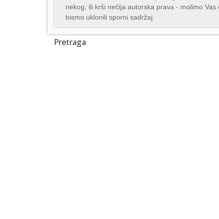
nekog, ili krši nečija autorska prava - molimo Va
bismo uklonili sporni sadržaj.
Pretraga