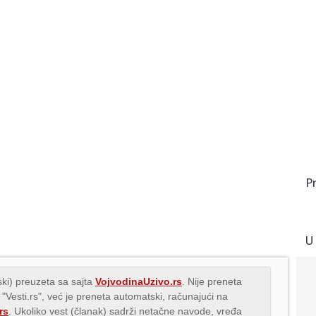
P
U
ki) preuzeta sa sajta
VojvodinaUzivo.rs
. Nije preneta
 "Vesti.rs", već je preneta automatski, računajući na
rs
. Ukoliko vest (članak) sadrži netačne navode, vređa