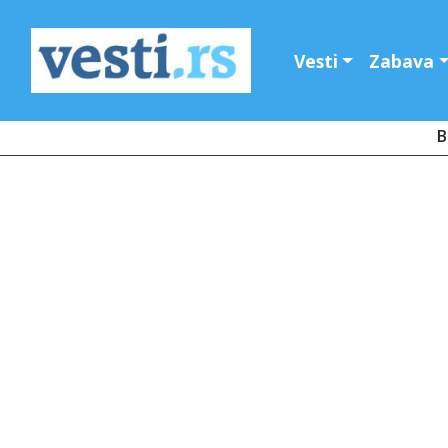
Vesti
Zabava
B