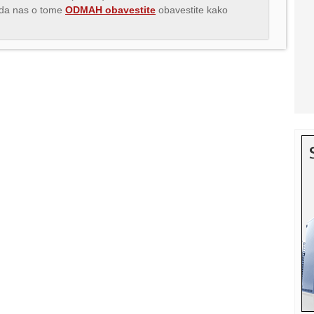
s da nas o tome
ODMAH obavestite
obavestite kako