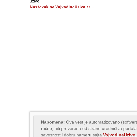
uživo.
Nastavak na VojvodinaUzivo.rs...
Napomena:
Ova vest je automatizovano (softvers
ručno, niti proverena od strane uredništva portala
savesnost i dobru nameru sajta
VojvodinaUzivo.