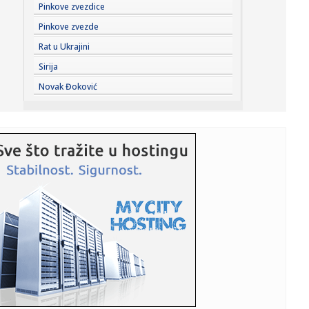
17:42:
Orao krstaš Feliks ponovo na slobodi: Nakon zatočeništva
Pinkove zvezdice
u Sir...
Pinkove zvezde
17:41:
Tramp: SAD ulažu 400 miliona dolara u rudnik u Australiji
Rat u Ukrajini
Sirija
17:40:
SIMEONE PRELOMIO OKO ALVAREZA: Pomenuo Grizmana i
Novak Đoković
poslao poruku k...
17:40:
Zagrevanje za Partizan – Hetafe neporažen protiv
Totenhema
17:40:
Suosnivač popularne onlajn enciklopedije: CIA je izmenila
Vikipe...
17:38:
GO SNS Novi Sad: Osuđujemo monstruozne pretnje
gradonačelniku M...
17:38:
Britni Spirs slomljena - otkrila šta joj je rekao sin: "Osećam
...
17:36:
Осуђујемо монструозне претње ...
17:34:
Đokić od heroja do veta za nekoliko meseci; "Studentska
lista" ...