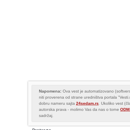
Napomena:
Ova vest je automatizovano (softvers
niti proverena od strane uredništva portala "Vesti
dobru nameru sajta
24sedam.rs
. Ukoliko vest (č
autorska prava - molimo Vas da nas o tome
ODMA
sadržaj.