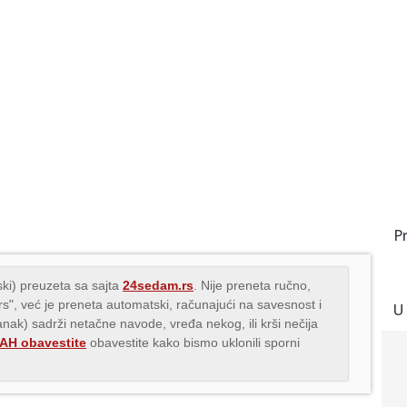
P
ki) preuzeta sa sajta
24sedam.rs
. Nije preneta ručno,
.rs", već je preneta automatski, računajući na savesnost i
U
lanak) sadrži netačne navode, vređa nekog, ili krši nečija
H obavestite
obavestite kako bismo uklonili sporni