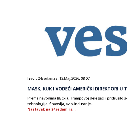
Izvor:
24sedam.rs
,
13.Maj.2026
, 08:07
MASK, KUK I VODEĆI AMERIČKI DIREKTORI U
Prema navodima BBC-ja, Trampovoj delegaciji pridružilo se 
tehnologije, finansija, avio-industrije...
Nastavak na 24sedam.rs...