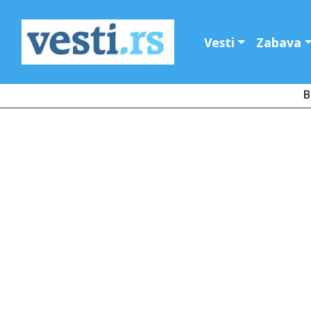
Vesti
Zabava
B