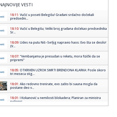
NAJNOVIJE VESTI
18:11:
Vučić u poseti Belegišu! Građani srdačno dočekali
predsedni...
18:10:
Vučić u Belegišu; Veliki broj građana dočekao predsednika
Sr...
18:09:
Udes na putu Niš–Svrljig napravio haos: Evo šta se desilo!
(V...
18:07:
"Vembanjama je presudan u reketu, mora fizički da se
pripremi"
18:05:
OTKRIVEN UZROK SMRTI BRENDONA KLARKA: Posle skoro
tri meseca stig...
18:01:
Ako redovno trenirate, evo zašto bi sauna mogla da
postane deo v...
18:01:
I Kokanović u nemilosti blokadera; Planiran za ministra
poljopri...
17:59:
Zvijer uhvaćena na Bilećkom jezeru! Dugačak 2 metra,
težak 50...