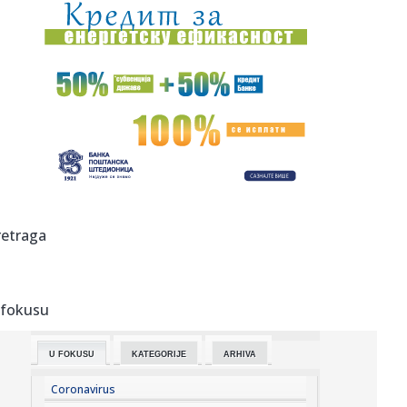
17:59:
Evakuisano 20.000 ljudi zbog šumskog požara
17:51:
Nova medalja za Srbiju
17:47:
Iran se povukao?
17:45:
Steve Hackett i Steve Rothery objavili video za „Red
Dragon“ ...
17:45:
Turistima zasmetala kravlja zvona, gradonačelnik
retraga
odgovorio da se...
17:43:
Prva poseta Zelenskog Beogradu: Najava jačanja
saradnje Srbije i...
 fokusu
17:42:
U Crnoj Gori zaplijenjeno 38 kilograma marihuana
U FOKUSU
KATEGORIJE
ARHIVA
17:42:
Kolektivno vjenčanje u Bijeljini
Coronavirus