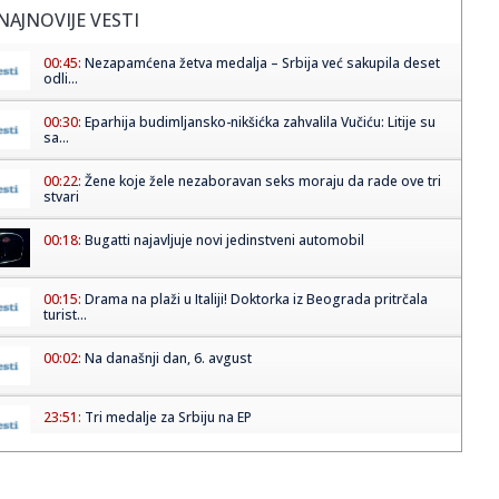
NAJNOVIJE VESTI
00:45:
Nezapamćena žetva medalja – Srbija već sakupila deset
odli...
00:30:
Eparhija budimljansko-nikšićka zahvalila Vučiću: Litije su
sa...
00:22:
Žene koje žele nezaboravan seks moraju da rade ove tri
stvari
00:18:
Bugatti najavljuje novi jedinstveni automobil
00:15:
Drama na plaži u Italiji! Doktorka iz Beograda pritrčala
turist...
00:02:
Na današnji dan, 6. avgust
23:51:
Tri medalje za Srbiju na EP
23:47:
KIKS PANATINAIKOSA UPRKOS OGROMNIM ULAGANJIMA:
Grčki velikan vod...