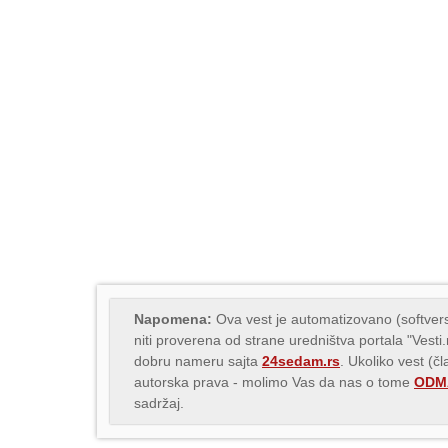
Napomena:
Ova vest je automatizovano (softvers
niti proverena od strane uredništva portala "Vesti
dobru nameru sajta
24sedam.rs
. Ukoliko vest (č
autorska prava - molimo Vas da nas o tome
ODMA
sadržaj.