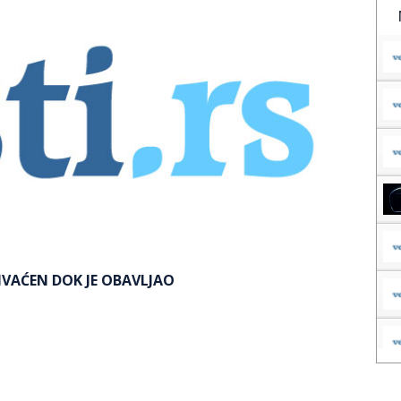
HVAĆEN DOK JE OBAVLJAO