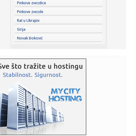
23:21:
Betis očitao lekciju Arsenalu
Pinkove zvezdice
Pinkove zvezde
23:19:
Roma dovela autora najprljavijeg poteza na Mundijalu
Rat u Ukrajini
Sirija
23:09:
KECMANOVIĆ PAO POSLE MARATONA: Srbin dobio prvi
Novak Đoković
set, pa poklekao...
23:06:
Bibi rekao "ne" Trampu
23:01:
Slučaj Huse B. iz BiH pokrenuo “lavinu” u Kelnu, provjerava
...
23:01:
Recept za zdrave brauni kuglice od čokolade koje se ne
peku (VID...
23:01:
Antonio Banderas progovorio o srčanom udaru: "To je
najbolja stv...
23:01:
Jedan znak ukazuje na to da ne unosite dovoljno proteina
23:01:
Drama u Beču: Srbin provalio u stan bivše, prijetio joj i
napao...