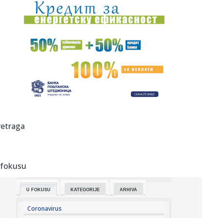
23:46:
Tragedija kod Požarevca: Čovek stradao u požaru koji je
sam iz...
23:38:
Lara Gut-Behrami završila karijeru
23:35:
General Motors i SAIC produžili zajedničko ulaganje na još
20 ...
23:35:
Crveni alarm u Evropi: Rekordi padaju, reke presušuju,
požari b...
23:33:
Novi rat Anđeline Džoli i Breda Pita! Glumac traži da otkrije
retraga
...
23:27:
Pre „Černobiljske molitve“, stavite ovu knjigu nobelovke na
...
 fokusu
23:23:
Lavlje srce srpskih juniorki! Srbija u dramatičnoj završnici
sr...
U FOKUSU
KATEGORIJE
ARHIVA
23:22:
Moskvu čeka pakao: Izdato ozbiljno upozorenje; Oglasili
se meteo...
Coronavirus