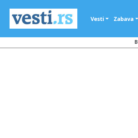
Vesti
Zabava
B