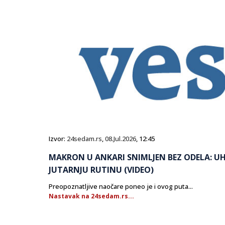
Izvor:
24sedam.rs
,
08.Jul.2026
, 12:45
MAKRON U ANKARI SNIMLJEN BEZ ODELA: U
JUTARNJU RUTINU (VIDEO)
Preopoznatljive naočare poneo je i ovog puta...
Nastavak na 24sedam.rs...