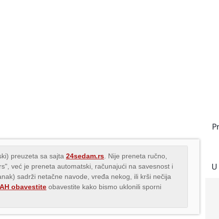
P
ki) preuzeta sa sajta
24sedam.rs
. Nije preneta ručno,
U
.rs", već je preneta automatski, računajući na savesnost i
lanak) sadrži netačne navode, vređa nekog, ili krši nečija
H obavestite
obavestite kako bismo uklonili sporni