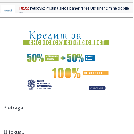
18:35:
Petković: Priština skida baner "Free Ukraine" čim ne dobije
on...
18:32:
Smartov mališan prikazan pre premijere: Domet će vas
iznenaditi...
18:27:
"Na početku smo mnogo većeg rata" Vučić u podkastu: Ne
vidim ...
18:22:
Галић: Сви капацитети су на терену, ...
18:23:
JK se u Beograd vratila istim letom kao i Ceca! Otkrila
pikanteri...
18:21:
PARTIZAN U PROBLEMU PRED REVANŠ: Stranac
najverovatnije propušt...
18:20:
Đokić, Lompar, Bodiroga, Vidić...; Kako se raspala
Pretraga
"studentska...
18:20:
Cirbes otvorio dušu: "Doveli su me u zabludu i prevarili oko
ugo...
U fokusu