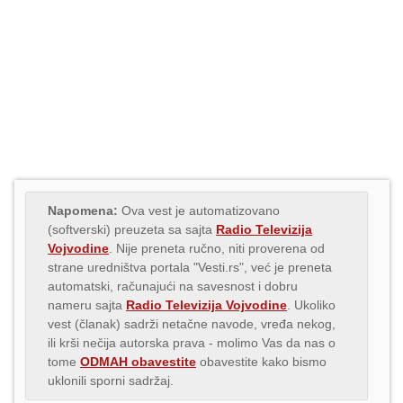
Napomena:
Ova vest je automatizovano
(softverski) preuzeta sa sajta
Radio Televizija
Vojvodine
. Nije preneta ručno, niti proverena od
strane uredništva portala "Vesti.rs", već je preneta
automatski, računajući na savesnost i dobru
nameru sajta
Radio Televizija Vojvodine
. Ukoliko
vest (članak) sadrži netačne navode, vređa nekog,
ili krši nečija autorska prava - molimo Vas da nas o
tome
ODMAH obavestite
obavestite kako bismo
uklonili sporni sadržaj.