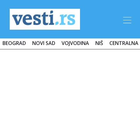
BEOGRAD
NOVI SAD
VOJVODINA
NIŠ
CENTRALNA 