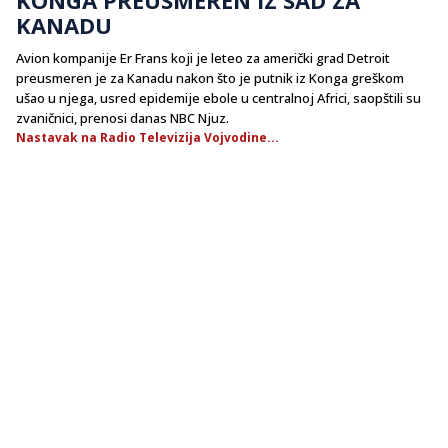
KANADU
Avion kompanije Er Frans koji je leteo za američki grad Detroit
preusmeren je za Kanadu nakon što je putnik iz Konga greškom
ušao u njega, usred epidemije ebole u centralnoj Africi, saopštili su
zvaničnici, prenosi danas NBC Njuz.
Nastavak na Radio Televizija Vojvodine...