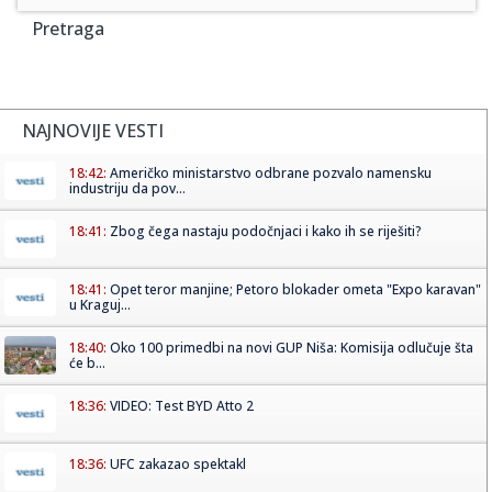
Pretraga
NAJNOVIJE VESTI
18:42:
Američko ministarstvo odbrane pozvalo namensku
industriju da pov...
18:41:
Zbog čega nastaju podočnjaci i kako ih se riješiti?
18:41:
Opet teror manjine; Petoro blokader ometa "Expo karavan"
u Kraguj...
18:40:
Oko 100 primedbi na novi GUP Niša: Komisija odlučuje šta
će b...
18:36:
VIDEO: Test BYD Atto 2
18:36:
UFC zakazao spektakl