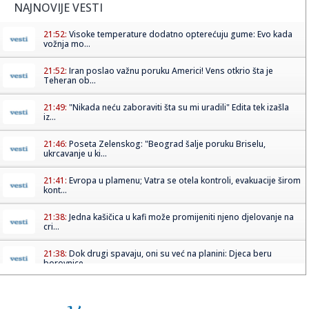
NAJNOVIJE VESTI
21:52:
Visoke temperature dodatno opterećuju gume: Evo kada
vožnja mo...
21:52:
Iran poslao važnu poruku Americi! Vens otkrio šta je
Teheran ob...
21:49:
"Nikada neću zaboraviti šta su mi uradili" Edita tek izašla
iz...
21:46:
Poseta Zelenskog: "Beograd šalje poruku Briselu,
ukrcavanje u ki...
21:41:
Evropa u plamenu; Vatra se otela kontroli, evakuacije širom
kont...
21:38:
Jedna kašičica u kafi može promijeniti njeno djelovanje na
cri...
21:38:
Dok drugi spavaju, oni su već na planini: Djeca beru
borovnice, ...
21:38:
Misteriozni muškarac živi u bilbordu usred Los Anđelesa:
Prola...