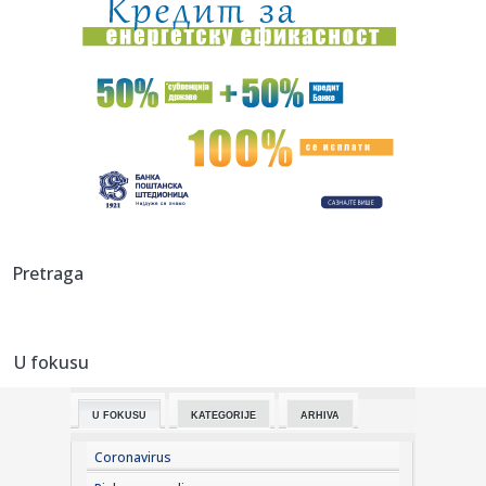
21:33:
Nemačke pokrajine ukinule zabranu za kamione nedeljom
21:29:
!Prošle godine sam rekao da je nemoguće da potpišem za
Partiza...
21:23:
Novine: "Srbi na meti starih verskih mržnji"; "Sačuvaćemo
stab...
21:21:
Preminuo Borislav Miodanić: Pred smrt svjedočio
američkim istr...
21:18:
VILDOZA SE OGLASIO: „Rekao sam da nikada neću doći u
Pretraga
Partizan...
21:13:
Patrik Beverli menja klub – iz Soluna seli se u Francusku?
U fokusu
21:12:
Sve više Srba odustaje od peleta i prelazi na ovaj sistem
grejan...
U FOKUSU
KATEGORIJE
ARHIVA
21:10:
Zašto svi kupuju ovaj Audi star 14 godina?! (Q3 2.0 TDI 177
KS S...
Coronavirus