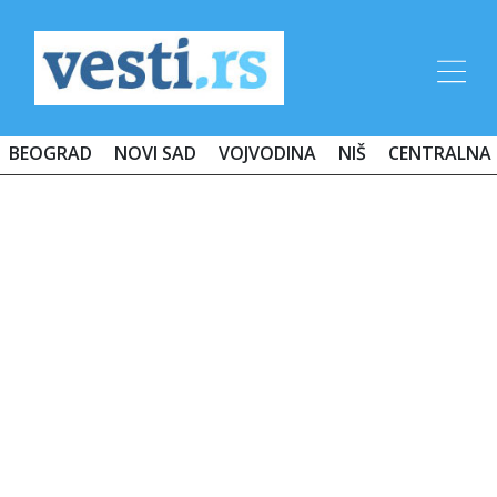
BEOGRAD
NOVI SAD
VOJVODINA
NIŠ
CENTRALNA 