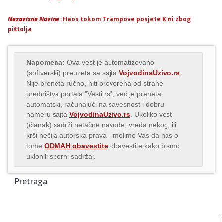
Nezavisne Novine
: Haos tokom Trampove posjete Kini zbog
pištolja
Napomena:
Ova vest je automatizovano
(softverski) preuzeta sa sajta
VojvodinaUzivo.rs
.
Nije preneta ručno, niti proverena od strane
uredništva portala "Vesti.rs", već je preneta
automatski, računajući na savesnost i dobru
nameru sajta
VojvodinaUzivo.rs
. Ukoliko vest
(članak) sadrži netačne navode, vređa nekog, ili
krši nečija autorska prava - molimo Vas da nas o
tome
ODMAH obavestite
obavestite kako bismo
uklonili sporni sadržaj.
Pretraga