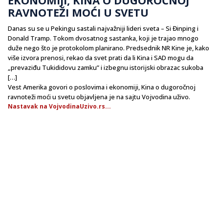
RAVNOTEŽI MOĆI U SVETU
Danas su se u Pekingu sastali najvažniji lideri sveta – Si Đinping i
Donald Tramp. Tokom dvosatnog sastanka, koji je trajao mnogo
duže nego što je protokolom planirano. Predsednik NR Kine je, kako
više izvora prenosi, rekao da svet prati da li Kina i SAD mogu da
„prevaziđu Tukididovu zamku” i izbegnu istorijski obrazac sukoba
[…]
Vest Amerika govori o poslovima i ekonomiji, Kina o dugoročnoj
ravnoteži moći u svetu objavljena je na sajtu Vojvodina uživo.
Nastavak na VojvodinaUzivo.rs...