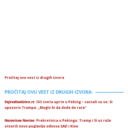
Pročitaj ovu vest iz drugih izvora
PROČITAJ OVU VEST IZ DRUGIH IZVORA:
VojvodinaUzivo.rs
: Oči sveta uprte u Peking – sastali su se; Si
upozorio Trampa: „Moglo bi da dođe do rata“
Nezavisne Novine
: Prekretnica u Pekingu: Tramp i Si uz ruže
otvorili novo poglavlje odnosa SAD i Kine