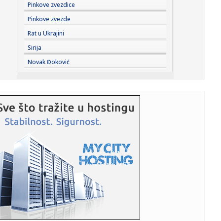
14:34:
Vučić nakon sastanka sa Zelenskim: Srbija podržava
Pinkove zvezdice
teritorijal...
Pinkove zvezde
14:34:
Tisa nominovala bivšeg predsednika Vrhovnog suda za
Rat u Ukrajini
predsednika ...
Sirija
14:30:
Nikki Sixx o korišćenju pratećih snimaka na koncertima
Novak Đoković
Motley ...
14:30:
Luksuzne sandale koje osvajaju ljeto 2026: Ovi modeli su
najpože...
14:29:
Požar kod Konjica i dalje aktivan VIDEO
14:28:
Rusi nude do 10.600 evra za novog vojnika: Regioni
povećavaju na...
14:27:
INFORMACIJA KOJA ZANIMA CELU SRBIJU: Kako gledati
sport bez kablo...
14:26:
Ovo su najčešće greške koje vlasnici pasa rade tokom
vrućina
14:26:
Srđan Blagojević: "Sramota me je..."