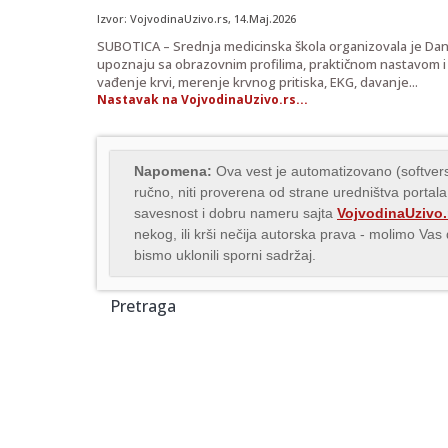
Izvor:
VojvodinaUzivo.rs
, 14.Maj.2026
SUBOTICA – Srednja medicinska škola organizovala je Dan o
upoznaju sa obrazovnim profilima, praktičnom nastavom i 
vađenje krvi, merenje krvnog pritiska, EKG, davanje...
Nastavak na VojvodinaUzivo.rs...
Napomena:
Ova vest je automatizovano (softvers
ručno, niti proverena od strane uredništva portala
savesnost i dobru nameru sajta
VojvodinaUzivo.
nekog, ili krši nečija autorska prava - molimo Va
bismo uklonili sporni sadržaj.
Pretraga