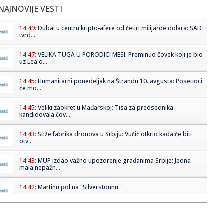
NAJNOVIJE VESTI
14:49:
Dubai u centru kripto-afere od četiri milijarde dolara: SAD
tvrd...
14:47:
VELIKA TUGA U PORODICI MESI: Preminuo čovek koji je bio
uz Lea o...
14:45:
Humanitarni ponedeljak na Štrandu 10. avgusta: Posetioci
će mo...
14:45:
Veliki zaokret u Mađarskoj: Tisa za predsednika
kandidovala čov...
14:43:
Stiže fabrika dronova u Srbiju: Vučić otkrio kada će biti
otv...
14:43:
MUP izdao važno upozorenje građanima Srbije: Jedna
mala nepažn...
14:42:
Martinu pol na "Silverstounu"
14:41:
Obratili se Vučić i Zelenski: „Nastavićemo da vodimo
princip...