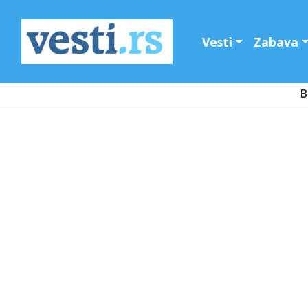
Vesti
Zabava
B