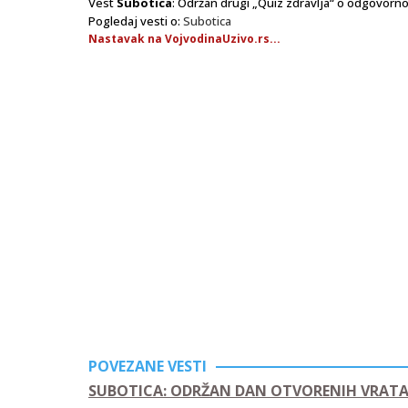
Vest
Subotica
: Održan drugi „Quiz zdravlja“ o odgovorno
Pogledaj vesti o:
Subotica
Nastavak na VojvodinaUzivo.rs...
POVEZANE VESTI
SUBOTICA: ODRŽAN DAN OTVORENIH VRATA 