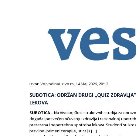
Izvor:
VojvodinaUzivo.rs
,
14.Maj.2026
, 20:12
SUBOTICA: ODRŽAN DRUGI „QUIZ ZDRAVLJA
LEKOVA
SUBOTICA
– Na Visokoj školi strukovnih studija za obrazo
događaj posvećen očuvanju zdravlja i racionalnoj upotrebi
preterana i nepotrebna upotreba lekova. Studenti su kroz t
pravilnoj primeni terapije, uticaju […]