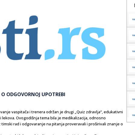
“ O ODGOVORNOJ UPOTREBI
vanje vaspitača i trenera održan je drugi „Quiz zdravlja“, edukativni
 lekova. Ovogodišnja tema bila je medikalizacija, odnosno
imski rad i odgovaranje na pitanja proveravali i proširivali znanje o