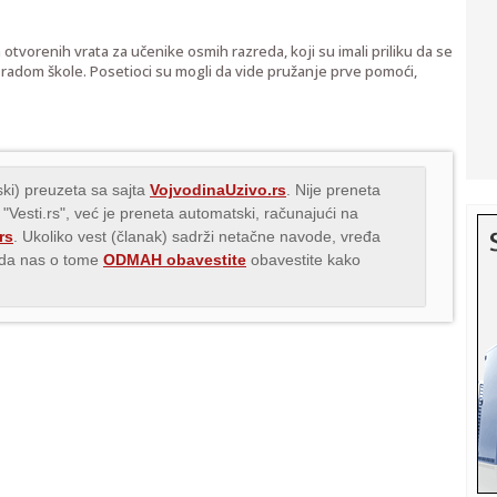
tvorenih vrata za učenike osmih razreda, koji su imali priliku da se
radom škole. Posetioci su mogli da vide pružanje prve pomoći,
ki) preuzeta sa sajta
VojvodinaUzivo.rs
. Nije preneta
 "Vesti.rs", već je preneta automatski, računajući na
rs
. Ukoliko vest (članak) sadrži netačne navode, vređa
s da nas o tome
ODMAH obavestite
obavestite kako