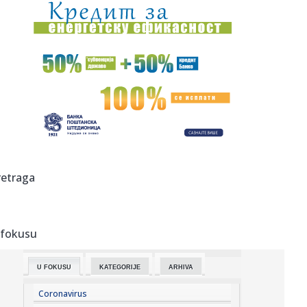
14:40:
Arsenalovo pakleno pojačanje za odbranu titule: Stigao je
Bruno ...
14:39:
Airbnb beleži veliku potražnju širom sveta, akcije porasle
dev...
14:39:
GIMARAEŠ ZVANIČNO PREDSTAVLJEN: Arsenal završio
jedan od najve...
14:36:
Eminin sin napunio 18 godina: Emotivna poruka pevačice o
kojoj s...
14:34:
Masovna tuča navijača Dinama i Hajduka na parkingu
retraga
zagrebačkog...
14:34:
Prekinuta sjednica u Prištini: Poslanica jajima gađala Kurtija
...
 fokusu
14:34:
Nakon višednevne borbe: Ugašena sva požarišta u
Trebinju
U FOKUSU
KATEGORIJE
ARHIVA
14:34:
Primljen u bolnicu sa 6,2 promila alkohola u krvi: "Ne
pamtim ov...
Coronavirus