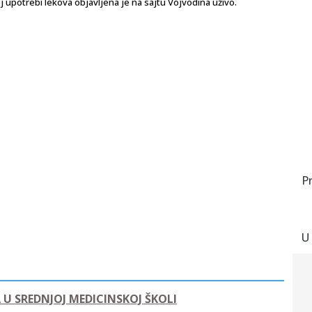
j upotrebi lekova objavljena je na sajtu Vojvodina uživo.
P
U
U SREDNJOJ MEDICINSKOJ ŠKOLI