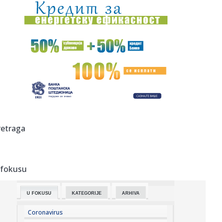
20:07:
Poznati NBA analitičar o Filadelfiji: "Ne znam gde se Braun
ukla...
20:04:
Kostić predstavljen u Ajndhovenu: Kada je stigao poziv,
odmah sa...
20:00:
Iran priprema zakon koji bi neprijateljskim brodovima
zabranio pr...
20:00:
Počela inspekcijska kontrola neracionalne potrošnje vode
u Br...
20:00:
Tukovi poslije godina straha dobili zaštitu: Zid čuva
retraga
naselje o...
20:00:
Mještani blokirali magistralni put i poslali jasnu poruku:
"Na 4...
 fokusu
20:00:
Veliki proizvođač telefona na "crnoj listi"
U FOKUSU
KATEGORIJE
ARHIVA
20:00:
(SASTAVI) ILIĆ OTVORIO KARTE: Jedna stvar odmah upada
u oči pre...
Coronavirus