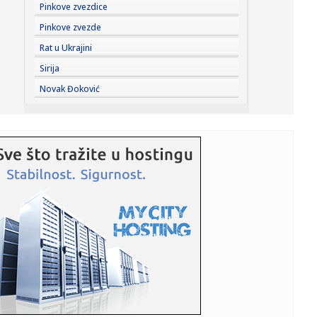
19:59:
Zelenski presekao: Smenjeni su
Pinkove zvezdice
Pinkove zvezde
19:54:
Dejvis i Vašington – odložena važna odluka
Rat u Ukrajini
Sirija
19:53:
Novi Skaj podaci stigli u Srbiju, Evrodžast pokreće akciju
Novak Đoković
"Let...
19:52:
Šta je policija pronašla u spavaćoj sobi Majkla Džeksona?
Biv...
19:51:
Partizan ostao bez još jednog pojačanja
19:48:
Italijani odbijeni; Sud odlučio: Nisu oštećeni u požaru u
Kra...
19:46:
Da li vredi kupiti "Fiću" bez krova? – Fiat 500C | Auto Test
P...
19:44:
Evo kakvo je stanje na granicama: Putnička vozila čekaju tri
sa...
19:44:
SVE JE DOGOVORENO PREKO MARINA: Agent otkrio šta se
dešavalo iz...