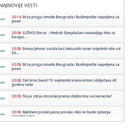
NAJNOVIJE VESTI
20:14:
Brza pruga između Beograda i Budimpešte najavljena za
jesen
20:08:
(UŽIVO) Borac - Vitebsk: Banjalučani nastavljaju trku za
Evropo...
20:08:
Emina Jahović ostala bez luksuznih stvari vrijednih više od
50....
20:08:
Brza pruga između Beograda i Budimpešte najavljena za
jesen
20:08:
Del Arno bend 19. septembra koncertom obilježava 40
godina rada
20:08:
Šta je zdrav doručak prema doktorima sa Harvarda?
20:08:
Mještani poslali jasnu poruku: Ako ne bude rješenja
spremni smo...
20:07:
Grobari, gde ste?