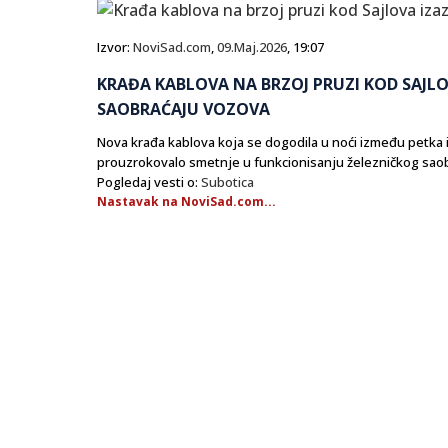
Izvor:
NoviSad.com
,
09.Maj.2026
, 19:07
KRAĐA KABLOVA NA BRZOJ PRUZI KOD SAJLO
SAOBRAĆAJU VOZOVA
Nova krađa kablova koja se dogodila u noći između petka 
prouzrokovalo smetnje u funkcionisanju železničkog saobr
Pogledaj vesti o:
Subotica
Nastavak na NoviSad.com...