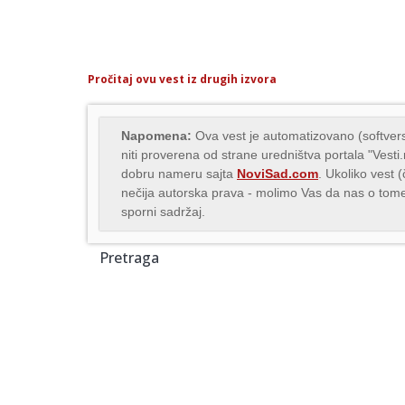
Pročitaj ovu vest iz drugih izvora
Napomena:
Ova vest je automatizovano (softvers
niti proverena od strane uredništva portala "Vesti
dobru nameru sajta
NoviSad.com
. Ukoliko vest 
nečija autorska prava - molimo Vas da nas o to
sporni sadržaj.
Pretraga