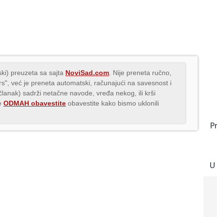
ki) preuzeta sa sajta
NoviSad.com
. Nije preneta ručno,
.rs", već je preneta automatski, računajući na savesnost i
(članak) sadrži netačne navode, vređa nekog, ili krši
me
ODMAH obavestite
obavestite kako bismo uklonili
P
U