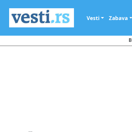
Vesti
Zabava
B