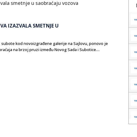
VA IZAZVALA SMETNJE U
i subote kod novoizgrađene galerije na Sajlovu, ponovo je
aćaja na brzoj pruzi između Novog Sada i Subotice....