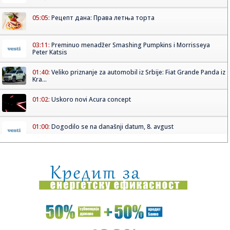
05:05:
Рецепт дана: Права летња торта
03:11:
Preminuo menadžer Smashing Pumpkins i Morrisseya
Peter Katsis
01:40:
Veliko priznanje za automobil iz Srbije: Fiat Grande Panda iz
Kra...
01:02:
Uskoro novi Acura concept
01:00:
Dogodilo se na današnji datum, 8. avgust
00:32:
Velika zamena kontejnera na Zvezdari: Stiglo 177 novih, a
„dža...
00:16:
Singapur ima plan za borbu protiv paklenih vrućina: Ovako
hoće ...
00:03:
Na današnji dan, 8. avgust