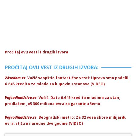
Pročitaj ovu vest iz drugih izvora
PROČITAJ OVU VEST IZ DRUGIH IZVORA:
24sedam.rs
: Vučić saopštio fantastične vesti: Upravo smo podelili
6.645 kredita za mlade za kupovinu stanova (VIDEO)
VojvodinaUzivo.rs
: Vučić: Dato 6.645 kredita mladima za stan,
predlažem još 300 miliona evra za garantnu šemu
VojvodinaUzivo.rs
: Beogradski metro: Za 32 voza skoro milijardu
evra, stižu u naredne dve godine (VIDEO)