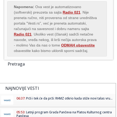
Napomena:
Ova vest je automatizovano
(softverski) preuzeta sa sajta
Radio 021
. Nije
preneta ručno, niti proverena od strane uredništva
portala "Vesti.rs", već je preneta automatski,
računajući na savesnost i dobru nameru sajta
Radio 021
. Ukoliko vest (članak) sadrži netačne
navode, vređa nekog, ili krši nečija autorska prava
- molimo Vas da nas o tome
ODMAH obavestite
obavestite kako bismo uklonili sporni sadržaj.
Pretraga
NAJNOVIJE VESTI
06:37:
Prži i tek će da prži: RHMZ otkrio kada stiže novi talas vru...
05:53:
Letnji program Grada Pančeva na Platou Kulturnog centra
Pančeva