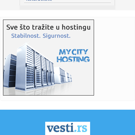
pružila r...
23:29:
Američki Senat usvojio zakon o sankcijama Rusiji usmjeren
na ene...
23:27:
Hitno se oglasili Rusi: "Provokacija!"
23:25:
MUP: Aktivna četiri veća požara, najveći izbio u mestu
Šumar...
23:24:
Ako ste planirali da kupite polovan automobil u Nemačkoj,
pogled...
23:22:
KAKVA PORUKA PRED NASTAVAK SEZONE: Srbija nadigrala
Rusiju posle ...
23:21:
Nestao nakit vrijedan 10.000 evra: Snimak otkrio krajnje
neobičn...
23:21:
Krvoproliće u Gracu: Turčin izbo muškarca iz BiH i još
dvojic...
23:21:
Španija od subote uvodi kontrole za putnike iz Italije: Evo
šta...