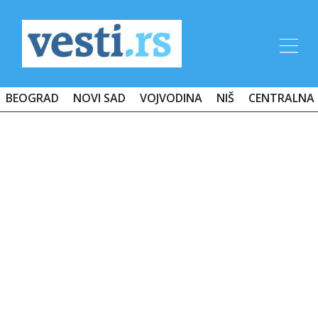
BEOGRAD
NOVI SAD
VOJVODINA
NIŠ
CENTRALNA 