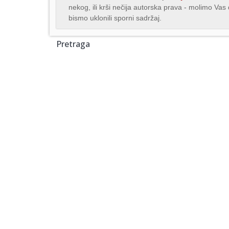
nekog, ili krši nečija autorska prava - molimo Va
bismo uklonili sporni sadržaj.
Pretraga