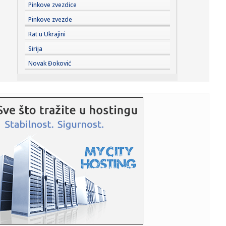
16:30:
„Zlatni puž“ praznik animacije u Vranju
Pinkove zvezdice
Pinkove zvezde
16:29:
Preminuo William Orbit, legendarni britanski producent
Rat u Ukrajini
Sirija
16:27:
Grčka diže ""Apače; dva moćna helikoptera lete ka
Novak Đoković
Emiratima F...
16:26:
Brena i Boba izdaju luks jahtu vrednu šest miliona evra:
Ispliva...
16:25:
Cirkus – Kanter i Vajt hoće u WNBA: "Demonizacija grupe
ljudi....
16:20:
Бар: Два света у једном граду
16:22:
Dvojica radnika povređena u fabrici u Kikindi
16:20:
Srpkinjama evropska bronza: Emilija, Natalija i Marija
"upucale" ...
16:17:
Povrijeđeni motociklista kod Brčkog van životne opasnosti