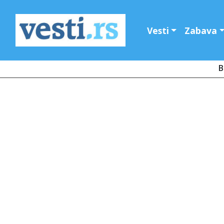
Vesti
Zabava
B