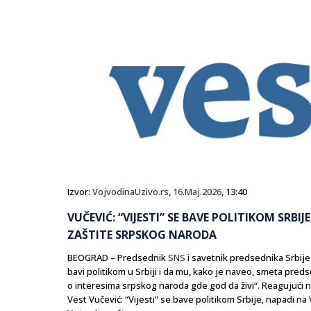
Izvor:
VojvodinaUzivo.rs
,
16.Maj.2026
, 13:40
VUČEVIĆ: “VIJESTI” SE BAVE POLITIKOM SRBI
ZAŠTITE SRPSKOG NARODA
BEOGRAD – Predsednik
SNS
i savetnik predsednika Srbije 
bavi politikom u Srbiji i da mu, kako je naveo, smeta pred
o interesima srpskog naroda gde god da živi“. Reagujući n
Vest Vučević: “Vijesti” se bave politikom Srbije, napadi n