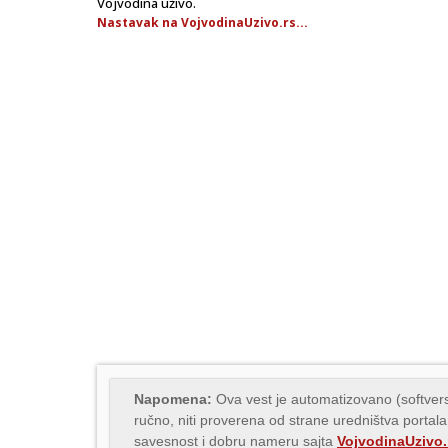
Vojvodina uživo.
Nastavak na VojvodinaUzivo.rs...
Napomena:
Ova vest je automatizovano (softvers
ručno, niti proverena od strane uredništva portala
savesnost i dobru nameru sajta
VojvodinaUzivo.