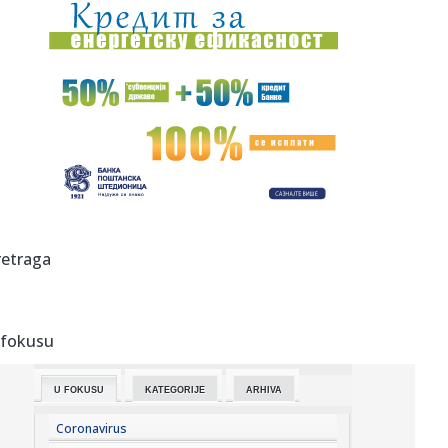
16:43:
Spoljna politika Srbije
16:43:
Menjaju se pravila za poreze u Srbiji! Predlog već u
Skupštini,...
16:42:
BEŠIKTAŠ NE DOLAZI DA STATIRA: Čelnik otkrio veliki plan,
pa p...
16:36:
SafeJournalists: Hitno identifikovati i kazniti osobe koje
prete ...
16:36:
Pavlović odigrao poluvreme – Stanković dobio pola sata
retraga
protiv...
16:32:
Fudbal: Radnik na teškom iskušenju u Novom Sadu
 fokusu
16:31:
Bivša Gučijeva žena hitno hospitalizovana; Pozlilo joj na
odmo...
U FOKUSU
KATEGORIJE
ARHIVA
16:30:
Mitropolit niški Arsenije na proslavi Preobraženja
Gospodnjeg u...
Coronavirus