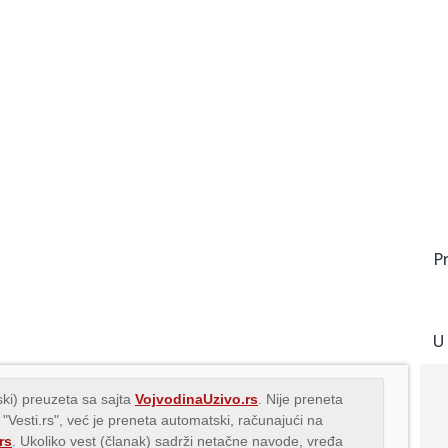
P
U
ki) preuzeta sa sajta
VojvodinaUzivo.rs
. Nije preneta
 "Vesti.rs", već je preneta automatski, računajući na
rs
. Ukoliko vest (članak) sadrži netačne navode, vređa