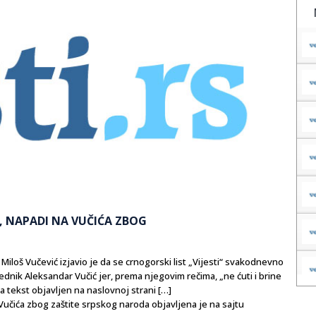
JE, NAPADI NA VUČIĆA ZBOG
Miloš Vučević izjavio je da se crnogorski list „Vijesti“ svakodnevno
sednik Aleksandar Vučić jer, prema njegovim rečima, „ne ćuti i brine
a tekst objavljen na naslovnoj strani […]
a Vučića zbog zaštite srpskog naroda objavljena je na sajtu