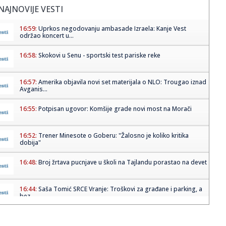
NAJNOVIJE VESTI
16:59:
Uprkos negodovanju ambasade Izraela: Kanje Vest
održao koncert u...
16:58:
Skokovi u Senu - sportski test pariske reke
16:57:
Amerika objavila novi set materijala o NLO: Trougao iznad
Avganis...
16:55:
Potpisan ugovor: Komšije grade novi most na Morači
16:52:
Trener Minesote o Goberu: "Žalosno je koliko kritika
dobija"
16:48:
Broj žrtava pucnjave u školi na Tajlandu porastao na devet
16:44:
Saša Tomić SRCE Vranje: Troškovi za građane i parking, a
bez ...
16:43:
Haos kod Omana: Nepoznati projektil pogodio brod
FOTO