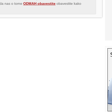
s da nas o tome
ODMAH obavestite
obavestite kako