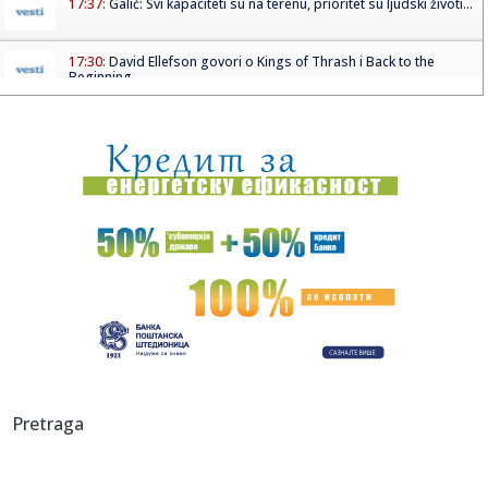
17:37:
Galić: Svi kapaciteti su na terenu, prioritet su ljudski životi...
17:30:
David Ellefson govori o Kings of Thrash i Back to the
Beginning
17:29:
Hamas "za"; Bibi "protiv" – udario na Trampa
17:26:
Veliki preokret Monaka protiv Liverpula
17:26:
Partizanov protivnik odložio utakmicu
17:25:
Ruski mediji o poseti Zelenskog: Nije bilo reči o vojnoj
saradnj...
17:25:
Uspelo potapanje barži: Blok 2 nuklearke Černavoda radi
normaln...
17:23:
NOVI MILIONSKI TRANSFER OFK BEOGRADA: Aleksa
Pretraga
Cvetković odlazi u ...
17:23:
Murinja brine Bernardo Silva: Jadnik je u prilično lošem fizi...