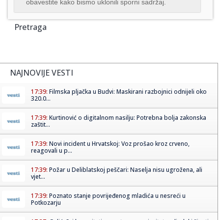
obavestite kako bismo uklonili sporni sadržaj.
Pretraga
NAJNOVIJE VESTI
17:39:
Filmska pljačka u Budvi: Maskirani razbojnici odnijeli oko
320.0...
17:39:
Kurtinović o digitalnom nasilju: Potrebna bolja zakonska
zaštit...
17:39:
Novi incident u Hrvatskoj: Voz prošao kroz crveno,
reagovali u p...
17:39:
Požar u Deliblatskoj peščari: Naselja nisu ugrožena, ali
vjet...
17:39:
Poznato stanje povrijeđenog mladića u nesreći u
Potkozarju