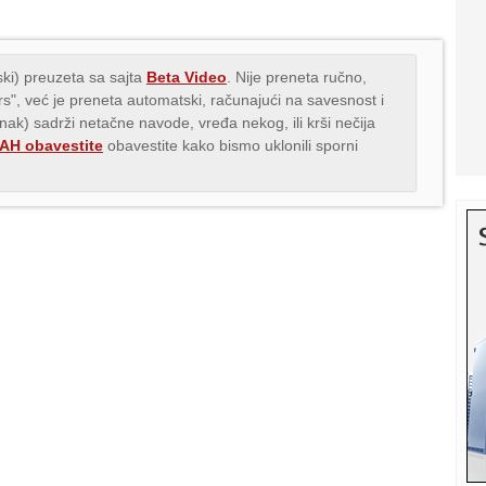
ki) preuzeta sa sajta
Beta Video
. Nije preneta ručno,
.rs", već je preneta automatski, računajući na savesnost i
anak) sadrži netačne navode, vređa nekog, ili krši nečija
H obavestite
obavestite kako bismo uklonili sporni