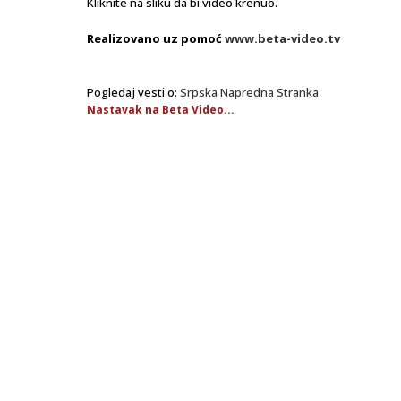
Kliknite na sliku da bi video krenuo.
Realizovano uz pomoć
www.beta-video.tv
Pogledaj vesti o:
Srpska Napredna Stranka
Nastavak na Beta Video...