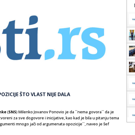
OZICIJE ŠTO VLAST NIJE DALA
nke
(
SNS
) Milenko Jovanov Ponovio je da ``nema govora`` da je
oreni za sve dogovore i inicijative, kao kad je bila u pitanju tema
rgumenti mnogo jači od argumenata opozicije``, naveo je šef