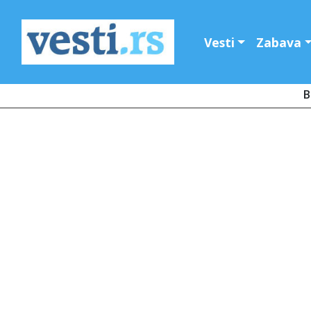
Vesti
Zabava
B