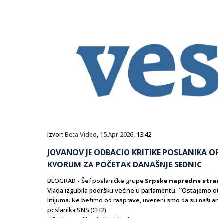
Izvor:
Beta Video
,
15.Apr.2026
, 13:42
JOVANOV JE ODBACIO KRITIKE POSLANIKA OP
KVORUM ZA POČETAK DANAŠNJE SEDNIC
BEOGRAD - Šef poslaničke grupe
Srpske napredne stra
Vlada izgubila podršku većine u parlamentu. ``Ostajemo otv
litijuma. Ne bežimo od rasprave, uvereni smo da su naši a
poslanika SNS.(CH2)