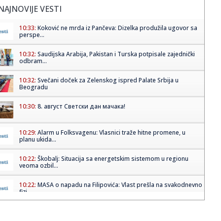
NAJNOVIJE VESTI
10:33:
Koković ne mrda iz Pančeva: Dizelka produžila ugovor sa
perspe...
10:32:
Saudijska Arabija, Pakistan i Turska potpisale zajednički
odbram...
10:32:
Svečani doček za Zelenskog ispred Palate Srbija u
Beogradu
10:30:
8. август Светски дан мачака!
10:29:
Alarm u Folksvagenu: Vlasnici traže hitne promene, u
planu ukida...
10:22:
Škobalj: Situacija sa energetskim sistemom u regionu
veoma ozbil...
10:22:
MASA o napadu na Filipovića: Vlast prešla na svakodnevno
fizi...
10:18:
Kako smiriti psa kada dolaze gosti?