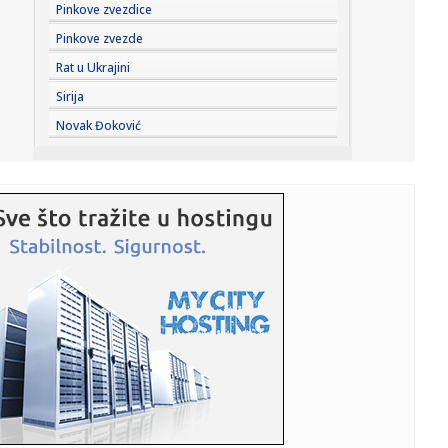
10:09:
Sprema se navala: Peugeot obećao 7 modela do 2030.
Pinkove zvezdice
godine!
Pinkove zvezde
10:09:
Novi bilans migrantske tragedije: 141 migrant poginuo u
Rat u Ukrajini
pokušaji...
Sirija
10:08:
Srbija protiv šampiona napada finale EP
Novak Đoković
10:06:
Kineski špijunski softver se proširio svetom: Prati i rutere
NA...
10:06:
Ukrajinci se opraštaju od čoveka koji je dao ime
nepoznatim voj...
10:05:
Vodostaj Dunava nastavlja da opada: Komšije u problemu
10:03:
VIDEO: Ford Bronco EV
10:02:
Uključila se na sastanak iz kupatila: Gradonačelnik video
šta ...
10:01:
Reprezentativcu tzv. Kosova propao transfer karijere u
poslednjem...