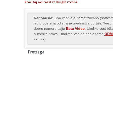
Pročitaj ovu vest iz drugih izvora
Napomena:
Ova vest je automatizovano (softvers
niti proverena od strane uredništva portala "Vesti
dobru nameru sajta
Beta Video
. Ukoliko vest (čl
autorska prava - molimo Vas da nas o tome
ODMA
sadržaj.
Pretraga