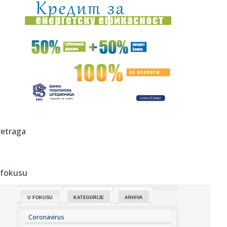
10:17:
Nik Kejv održao koncert u Beogradu
10:17:
Veliki izdavači neće učestvovati na Beogradskom sajmu
knjiga?
10:16:
Dunav kod Ruse u Bugarskoj pao još pet centimetara, na
snazi ogr...
10:15:
Bravo za mame! 28 beba rođeno u Betaniji, među njima i
blizanci
10:12:
VELIKI PREOKRET U ABA LIGI: Vojinović napušta regionalno
retraga
takmi...
10:11:
Ko je u pravu za rafineriju: Vučić upozorava na Dunav, NIS
ka...
 fokusu
10:11:
Železničar "blindirao" Kokovića!
U FOKUSU
KATEGORIJE
ARHIVA
10:11:
Počela specijalna operacija spasavanja: Potopljene dve
barže na...
Coronavirus