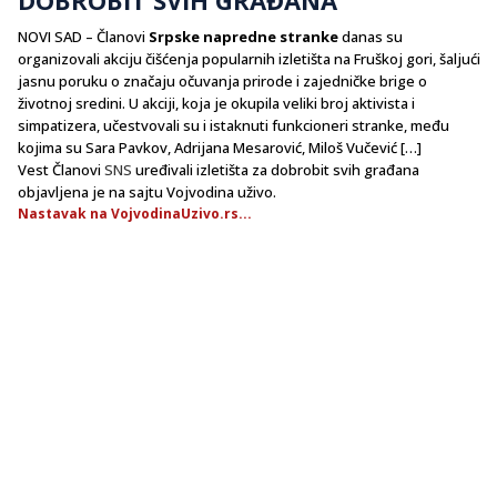
NOVI SAD – Članovi
Srpske napredne stranke
danas su
organizovali akciju čišćenja popularnih izletišta na Fruškoj gori, šaljući
jasnu poruku o značaju očuvanja prirode i zajedničke brige o
životnoj sredini. U akciji, koja je okupila veliki broj aktivista i
simpatizera, učestvovali su i istaknuti funkcioneri stranke, među
kojima su Sara Pavkov, Adrijana Mesarović, Miloš Vučević […]
Vest Članovi
SNS
uređivali izletišta za dobrobit svih građana
objavljena je na sajtu Vojvodina uživo.
Nastavak na VojvodinaUzivo.rs...