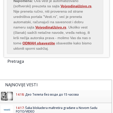
Napomena:
Ova vest je automatizovano
(softverski) preuzeta sa sajta
VojvodinaUzivo.rs
.
Nije preneta ručno, niti proverena od strane
uredništva portala "Vesti.rs", već je preneta
automatski, računajući na savesnost i dobru
nameru sajta
VojvodinaUzivo.rs
. Ukoliko vest
(članak) sadrži netačne navode, vređa nekog, ili
krši nečija autorska prava - molimo Vas da nas o
tome
ODMAH obavestite
obavestite kako bismo
uklonili sporni sadržaj.
Pretraga
NAJNOVIJE VESTI
14:18:
Део Телепа без воде до 15 часова
14:17:
Šaka blokadera maltretira građane u Novom Sadu
FOTO/VIDEO