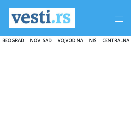
BEOGRAD
NOVI SAD
VOJVODINA
NIŠ
CENTRALNA 