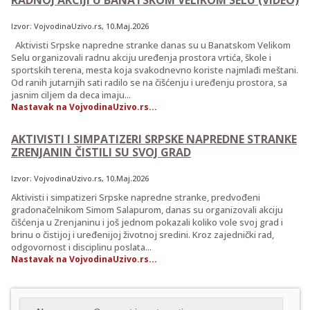
Izvor:
VojvodinaUzivo.rs
, 10.Maj.2026
Aktivisti Srpske napredne stranke danas su u Banatskom Velikom
Selu organizovali radnu akciju uređenja prostora vrtića, škole i
sportskih terena, mesta koja svakodnevno koriste najmlađi meštani.
Od ranih jutarnjih sati radilo se na čišćenju i uređenju prostora, sa
jasnim ciljem da deca imaju...
Nastavak na VojvodinaUzivo.rs...
AKTIVISTI I SIMPATIZERI SRPSKE NAPREDNE STRANKE
ZRENJANIN ČISTILI SU SVOJ GRAD
Izvor:
VojvodinaUzivo.rs
, 10.Maj.2026
Aktivisti i simpatizeri Srpske napredne stranke, predvođeni
gradonačelnikom Simom Salapurom, danas su organizovali akciju
čišćenja u Zrenjaninu i još jednom pokazali koliko vole svoj grad i
brinu o čistijoj i uređenijoj životnoj sredini. Kroz zajednički rad,
odgovornost i disciplinu poslata...
Nastavak na VojvodinaUzivo.rs...