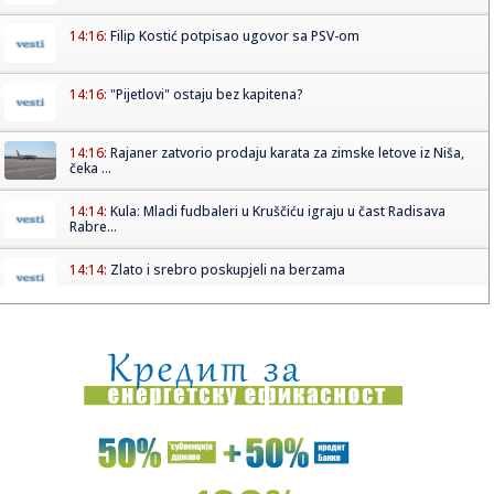
14:16:
Filip Kostić potpisao ugovor sa PSV-om
14:16:
"Pijetlovi" ostaju bez kapitena?
14:16:
Rajaner zatvorio prodaju karata za zimske letove iz Niša,
čeka ...
14:14:
Kula: Mladi fudbaleri u Kruščiću igraju u čast Radisava
Rabre...
14:14:
Zlato i srebro poskupjeli na berzama
14:14:
Jelena Karleuša nastupa na Danima šljive, voćarima nije do
pje...
14:14:
Radnici Željezare traže otpremnine, najavljeni protesti i
zatva...
14:13:
Bez struje i bez vode u Beogradu, 8. i 9. avgust 2026.