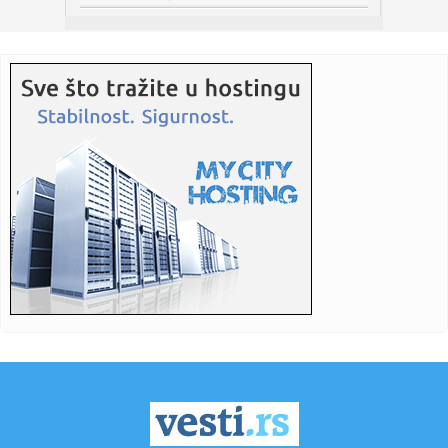
14:05:
Moskvom odjeknula eksplozija VIDEO
14:05:
Vetiran Milo Lompar – poznato zašto blokaderi smatraju
da je n...
14:04:
Ana Nikolić jezivo preti ženi Slobe Radanovića: „Sve slike k...
14:04:
Kula: Za vikend zatvoren put između Kule i Crvenke
14:02:
Medojević se vratio u Vojvodinu, ovaj put kao član stručnog
...
14:01:
Tri poslanika Parlamenta BiH traže od visokog
predstavnika i PIC...
14:01:
VIDEO: Test MG4 EV Urban
14:00:
Predstavio se novi predsednik Sudijske komisije: "Ko se
zaleti na...