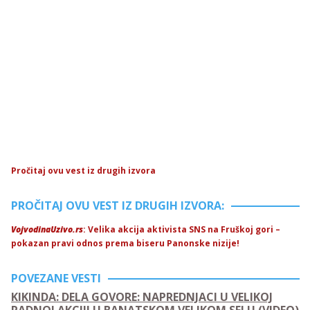
Pročitaj ovu vest iz drugih izvora
PROČITAJ OVU VEST IZ DRUGIH IZVORA:
VojvodinaUzivo.rs
: Velika akcija aktivista SNS na Fruškoj gori –
pokazan pravi odnos prema biseru Panonske nizije!
POVEZANE VESTI
KIKINDA: DELA GOVORE: NAPREDNJACI U VELIKOJ
RADNOJ AKCIJI U BANATSKOM VELIKOM SELU (VIDEO)