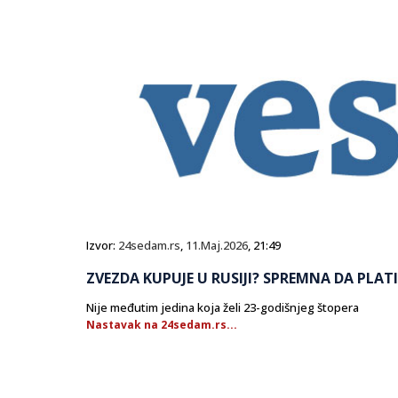
Izvor:
24sedam.rs
,
11.Maj.2026
, 21:49
ZVEZDA KUPUJE U RUSIJI? SPREMNA DA PLATI
Nije međutim jedina koja želi 23-godišnjeg štopera
Nastavak na 24sedam.rs...