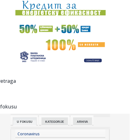
10:34:
Misteriozni snimak Hamneja zapalio mreže: Pojavio se
nakon tvrdn...
10:33:
Čelsijevo najveće pojačanje nije igrač
10:33:
Izrael prećutno odobrio obnovu Gaze: Radovi počeli
uprkos uslov...
10:31:
Mlečni put možda sadrži čak 170 miliona crnih rupa
10:31:
U Srbiji požari na pet lokacija, najizazovnije u Deliblatskoj
retraga
pe...
10:30:
Romantizujemo leto do kraja, a ovi komadi su kao stvoreni
za avgu...
 fokusu
10:27:
Oko 1.500 ljudi posjetilo džez festival na Zelenkovcu
U FOKUSU
KATEGORIJE
ARHIVA
10:26:
'Građanska smrt': Kremlj državljanstvo koristi kao oružje
prot...
Coronavirus