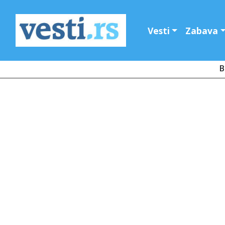
Vesti
Zabava
B