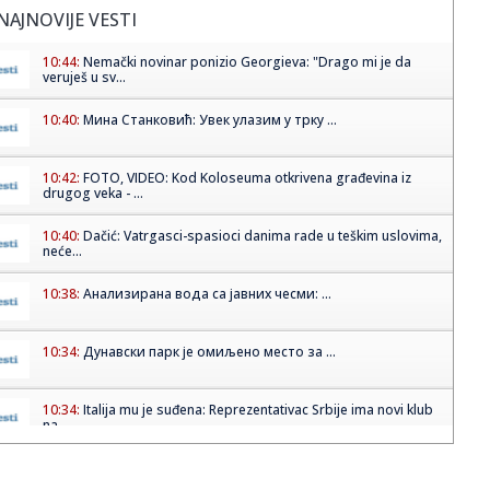
NAJNOVIJE VESTI
10:44:
Nemački novinar ponizio Georgieva: "Drago mi je da
veruješ u sv...
10:40:
Мина Станковић: Увек улазим у трку ...
10:42:
FOTO, VIDEO: Kod Koloseuma otkrivena građevina iz
drugog veka - ...
10:40:
Dačić: Vatrgasci-spasioci danima rade u teškim uslovima,
neće...
10:38:
Анализирана вода са јавних чесми: ...
10:34:
Дунавски парк је омиљено место за ...
10:34:
Italija mu je suđena: Reprezentativac Srbije ima novi klub
na ...
10:34:
Krvavi obračun na Dorćolu: Mladić upucan u stomak,
drugovi ga ...