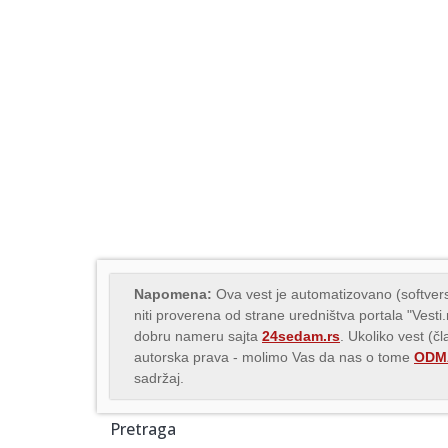
Napomena:
Ova vest je automatizovano (softvers
niti proverena od strane uredništva portala "Vesti
dobru nameru sajta
24sedam.rs
. Ukoliko vest (č
autorska prava - molimo Vas da nas o tome
ODMA
sadržaj.
Pretraga