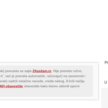
P
ki) preuzeta sa sajta
24sedam.rs
. Nije preneta ručno,
.rs", već je preneta automatski, računajući na savesnost i
lanak) sadrži netačne navode, vređa nekog, ili krši nečija
U
H obavestite
obavestite kako bismo uklonili sporni