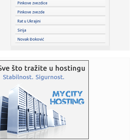
10:26:
Analiza pokazala: Električni trotineti znatno opasniji od
Pinkove zvezdice
motoci...
Pinkove zvezde
10:26:
Mačke, kondomi i registarske tablice: Ajkule koje će
Rat u Ukrajini
pojesti go...
Sirija
10:26:
Bioskop pod letnjim nebom u utorak u Kineskoj četvrti:
Novak Đoković
Povedite ...
10:26:
"Shvatila sam – mogu da se borim sa najboljima"
10:25:
Siromaštvo i socijalna nepravda sve više opterećuju Srbiju
10:25:
Pakao u Peščari, herojska borba vatrogasaca! Dačić:
"Umorni j...
10:25:
Sombor: Dunav kod Bezdana u blagom porastu, vodostaj
danas -158 c...
10:17:
HODAR RUTINIRAO LEHEČKU, DRMA SE TRON SINERU I
ALKARAZU: Tinejd...
10:17:
Vučić dočekao Zelenskog i najavio fabriku dronova sa
Izraelom