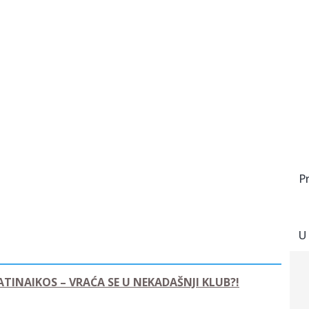
P
U
ATINAIKOS – VRAĆA SE U NEKADAŠNJI KLUB?!