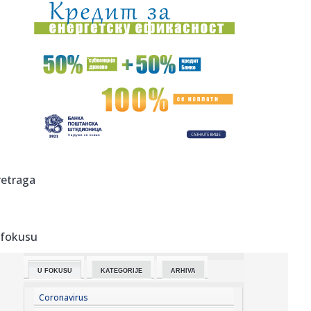
10:26:
Bez vode delovi Avijatičarskog naselja i Sremskih
Karlovaca
10:20:
Обезбедите карте на време и сви на ...
10:22:
Lučić: Šest novih objekata Telekom Srbija na KiM,
poboljšaće...
10:17:
Leskovac: Crkveni ansambl Branko na pokloničkom
putovanju stop...
10:16:
Lučić: "Šest novih objekata Telekom Srbije na KiM";
retraga
"Poboljša...
10:14:
VUKOTIĆ OTKRIO ŠTA JE ILIĆ PROMENIO: Nova uloga
donela Partiza...
 fokusu
10:13:
Novi udar za Luku Dončić: Bivša verenica traži bogatstvo
na s...
U FOKUSU
KATEGORIJE
ARHIVA
10:13:
"Primećujemo greške, ali verujemo da nije bilo loše
namere ...
Coronavirus