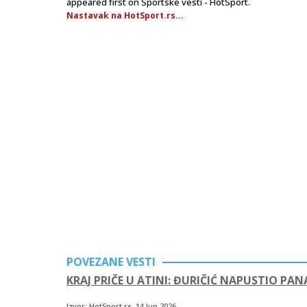
appeared first on Sportske vesti - HotSport.
Nastavak na HotSport.rs...
POVEZANE VESTI
KRAJ PRIČE U ATINI: ĐURIČIĆ NAPUSTIO PAN
Izvor:
HotSport.rs
, 14.Jun.2026