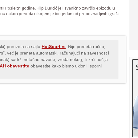
! Posle tri godine, Filip Đuričić je i zvanično završio epizodu u
tinu nakon perioda u kojem je bio jedan od prepoznatljivih igrača
ki) preuzeta sa sajta
HotSport.rs
. Nije preneta ručno,
.rs", već je preneta automatski, računajući na savesnost i
lanak) sadrži netačne navode, vređa nekog, ili krši nečija
H obavestite
obavestite kako bismo uklonili sporni