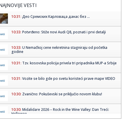
NAJNOVIJE VESTI
10:31:
Део Сремских Карловаца данас без ...
10:33:
Potvrđeno: Stiže novi Audi Q8, poznati i prvi detalji
10:33:
U Nemačkoj cene nekretnina stagniraju od početka
godine
10:31:
Tzv. kosovska policija privela tri pripadnika MUP-a Srbije
10:31:
Vozite se bilo gde po svetu koristeći prave mape VIDEO
10:30:
Zvanično: Pokuševski se priključio novom klubu!
10:30:
Midalidare 2026 – Rock in the Wine Valley: Dan Treći:
Hellowee...
10:26:
Braun zamera Tejtumu? "Mogao je da stane uz mene"