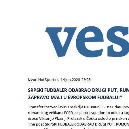
Izvor:
HotSport.rs
,
14.Jun.2026
, 19:23
SRPSKI FUDBALER ODABRAO DRUGI PUT, RUMUN
ZAPRAVO MALI U EVROPSKOM FUDBALU!“
Transfer izazvao lavinu reakcija u Rumuniji – na udaru prvi
rumunskog velikana FCSB, ali je na kraju doneo odluku koj
dresu Viktorije Plzenj. Prelazak u Češku usledio je nakon
The post SRPSKI FUDBALER ODABRAO DRUGI PUT, RUMUNI BE