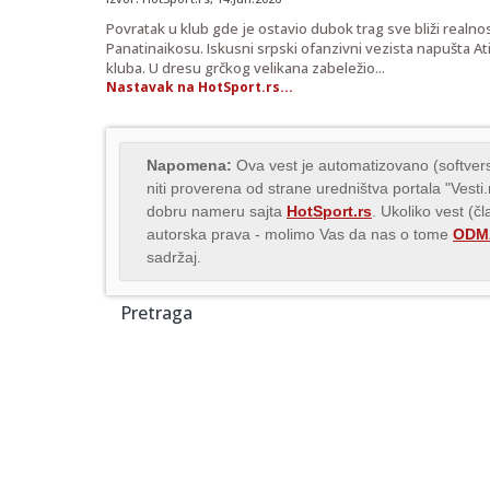
Povratak u klub gde je ostavio dubok trag sve bliži realnosti
Panatinaikosu. Iskusni srpski ofanzivni vezista napušta A
kluba. U dresu grčkog velikana zabeležio...
Nastavak na HotSport.rs...
Napomena:
Ova vest je automatizovano (softvers
niti proverena od strane uredništva portala "Vesti
dobru nameru sajta
HotSport.rs
. Ukoliko vest (č
autorska prava - molimo Vas da nas o tome
ODMA
sadržaj.
Pretraga