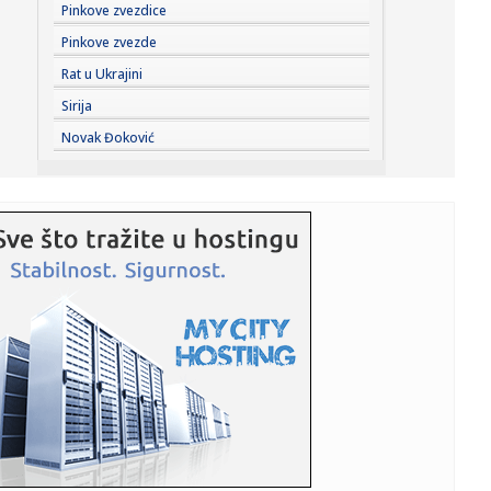
10:11:
Nemački medij o poseti Zelenskog Beogradu: Najava
Pinkove zvezdice
zajedničke fa...
Pinkove zvezde
10:11:
Američki obaveštajci upozoravaju: Putin sprema veliki
Rat u Ukrajini
udar
Sirija
10:11:
"Ološi, monstrumi!" Aneli Ahmić udarila na Durdžićeve
Novak Đoković
roditel...
10:10:
Jezive scene posle masakra u školi: Učenici se sakrili pod
klup...
10:09:
Rodri sve bliži Barseloni? Katalonci napravili prvi korak ka
vel...
10:08:
Doneta je odluka broj 981; Kreće još veća mobilizacija?
10:08:
Ko u Srbiji podržava "Oluju"?
10:06:
Amerika povlači ručnu: Zabranjen izvoz "crne mase"
10:05:
Urbano baštovanstvo u Novom Sadu: Sačuvati ono što
postoji i o...