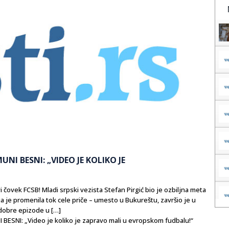
I BESNI: „VIDEO JE KOLIKO JE
 čovek FCSB! Mladi srpski vezista Stefan Pirgić bio je ozbiljna meta
a je promenila tok cele priče – umesto u Bukureštu, završio je u
 dobre epizode u […]
SNI: „Video je koliko je zapravo mali u evropskom fudbalu!“