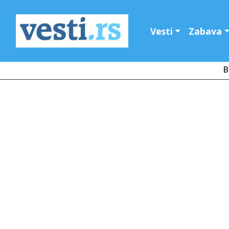
Vesti
Zabava
B