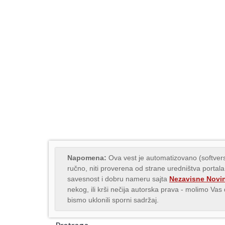
Napomena:
Ova vest je automatizovano (softvers
ručno, niti proverena od strane uredništva portala
savesnost i dobru nameru sajta
Nezavisne Novi
nekog, ili krši nečija autorska prava - molimo Va
bismo uklonili sporni sadržaj.