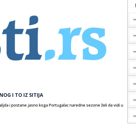
OG I TO IZ SITIJA
ljda i postane jasno koga Portugalac naredne sezone želi da vidi u