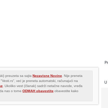
P
ki) preuzeta sa sajta
Nezavisne Novine
. Nije preneta
 "Vesti.rs", već je preneta automatski, računajući na
U
ne
. Ukoliko vest (članak) sadrži netačne navode, vređa
s da nas o tome
ODMAH obavestite
obavestite kako