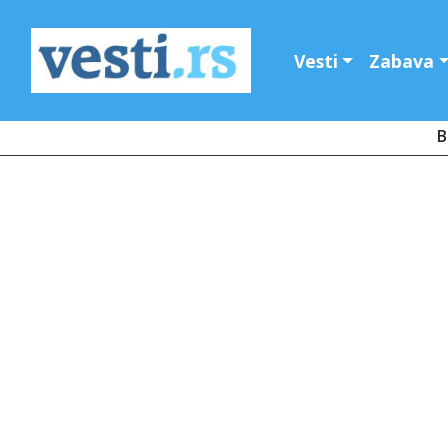
Vesti
Zabava
B