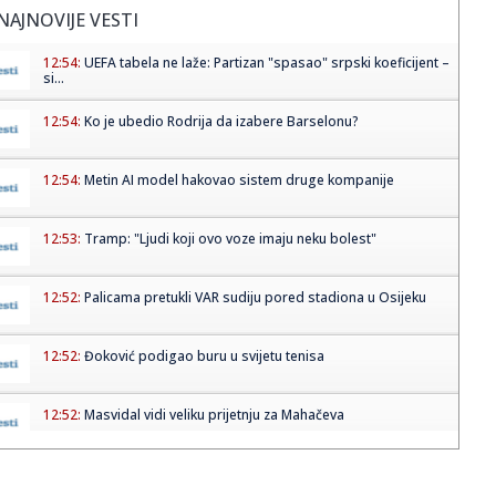
NAJNOVIJE VESTI
12:54:
UEFA tabela ne laže: Partizan "spasao" srpski koeficijent –
si...
12:54:
Ko je ubedio Rodrija da izabere Barselonu?
12:54:
Metin AI model hakovao sistem druge kompanije
12:53:
Tramp: "Ljudi koji ovo voze imaju neku bolest"
12:52:
Palicama pretukli VAR sudiju pored stadiona u Osijeku
12:52:
Đoković podigao buru u svijetu tenisa
12:52:
Masvidal vidi veliku prijetnju za Mahačeva
12:52:
Dragačevski sabor trubača počinje danas u Guči