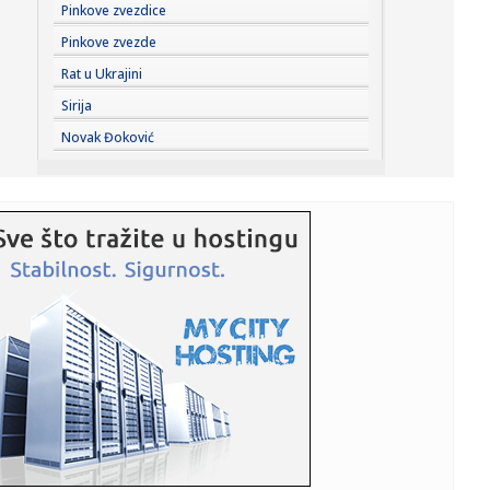
12:43:
Svađa među blokaderima; Veto za Đokića, Lompara i niz
Pinkove zvezdice
drugih ...
Pinkove zvezde
12:41:
Džejlen Braun progovorio o trejdu u Filadelfiju: "Teško mi
Rat u Ukrajini
je p...
Sirija
12:40:
Blokaderi sastavili dosije: Na spisku 99 imena, evo koga
Novak Đoković
će veti...
12:39:
Tuborg Lovefest počinje danas: Vrnjačka Banja domaćin
najveći...
12:38:
Stiže spas za Dunav! Najavljeno snažno nevreme, ali kraj
toplot...
12:36:
Objavljene nove cene goriva: Evo koji derivat je poskupeo
12:35:
Poskupeo izgrađen most kod Barice u Inđiji: Procenjena
vrednost...
12:30:
Nove cene goriva: Evo koliko sada koštaju benzin i dizel
12:30:
Svilar "priziva" dva evropska velikana?