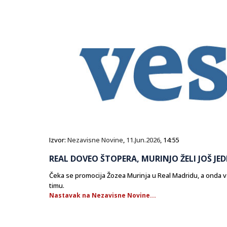
Izvor:
Nezavisne Novine
,
11.Jun.2026
, 14:55
REAL DOVEO ŠTOPERA, MURINJO ŽELI JOŠ JEDN
Čeka se promocija Žozea Murinja u Real Madridu, a onda va
timu.
Nastavak na Nezavisne Novine...