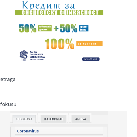
12:52:
NOVO POJAČANJE NA KROVU: Francuz predstavljen kao
novi fudbaler ...
12:51:
Radi se od kuće i donosi dodatne prihode: Ovim poslom
se najvi...
12:51:
Rusi rekli "da" Putinu
12:50:
Pet čudnih automobila koji su mogli postati nešto sasvim
drugo
12:49:
Leskovac: Nepoznati počinioci polomili prskalice na
retraga
Gradskom trg...
12:49:
Brat Anđeline Džoli priznao da je gej: "Ljubav se ne uklapa
uve...
 fokusu
12:48:
Emotivno pismo Diomandea: Potpis za Real Madrid je
ostvarenje de...
U FOKUSU
KATEGORIJE
ARHIVA
12:45:
Produženo smanjenje akciza na gorivo
Coronavirus