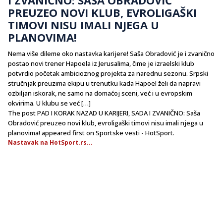
PREUZEO NOVI KLUB, EVROLIGAŠKI
TIMOVI NISU IMALI NJEGA U
PLANOVIMA!
Nema više dileme oko nastavka karijere! Saša Obradović je i zvanično
postao novi trener Hapoela iz Jerusalima, čime je izraelski klub
potvrdio početak ambicioznog projekta za narednu sezonu. Srpski
stručnjak preuzima ekipu u trenutku kada Hapoel želi da napravi
ozbiljan iskorak, ne samo na domaćoj sceni, već i u evropskim
okvirima. U klubu se već […]
The post PAD I KORAK NAZAD U KARIJERI, SADA I ZVANIČNO: Saša
Obradović preuzeo novi klub, evroligaški timovi nisu imali njega u
planovima! appeared first on Sportske vesti - HotSport.
Nastavak na HotSport.rs...