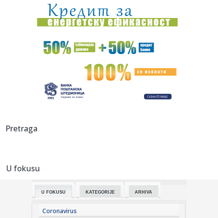
16:06:
Duge kolone na pojedim graničnim prelazima
16:03:
Evropski odgovor na Starlink: Stiže IRIS² satelitski internet
16:02:
Ne krećite na put dok ovo ne proverite: Zbog nekoliko
hiljada di...
16:01:
Treba vam savršena atlet majica? Pronašli smo 5 modela
vrednih ...
16:00:
Kaucija za limenke stiže u Srbiju? Novi model povraćaja
Pretraga
mogao b...
15:57:
Savršena serija za vikend; Osam epizoda koje ćete
odgledati u j...
U fokusu
15:55:
"Peković radi seriju od 25 zgibova, nisam smeo da mu
priđem" VI...
U FOKUSU
KATEGORIJE
ARHIVA
15:52:
Градоначелник Мићин најавио нове ...
Coronavirus