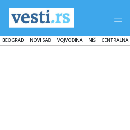
BEOGRAD
NOVI SAD
VOJVODINA
NIŠ
CENTRALNA 