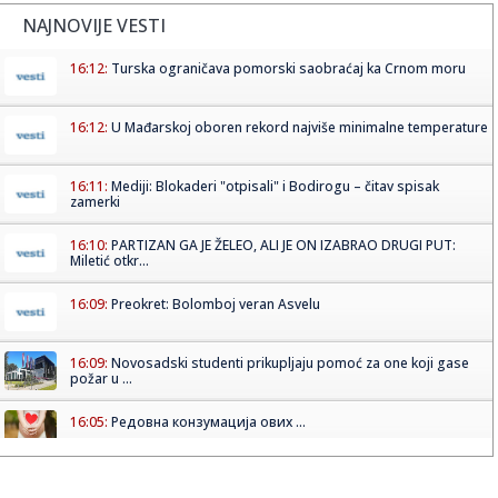
NAJNOVIJE VESTI
16:12:
Turska ograničava pomorski saobraćaj ka Crnom moru
16:12:
U Mađarskoj oboren rekord najviše minimalne temperature
16:11:
Mediji: Blokaderi "otpisali" i Bodirogu – čitav spisak
zamerki
16:10:
PARTIZAN GA JE ŽELEO, ALI JE ON IZABRAO DRUGI PUT:
Miletić otkr...
16:09:
Preokret: Bolomboj veran Asvelu
16:09:
Novosadski studenti prikupljaju pomoć za one koji gase
požar u ...
16:05:
Редовна конзумација ових ...
16:06:
Uznemirujući prizor: Pronađene kosti na isušenom dnu
Save, aso...