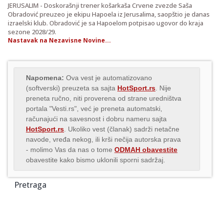
JERUSALIM - Doskorašnji trener košarkaša Crvene zvezde Saša
Obradović preuzeo je ekipu Hapoela iz Jerusalima, saopštio je danas
izraelski klub. Obradović je sa Hapoelom potpisao ugovor do kraja
sezone 2028/29.
Nastavak na Nezavisne Novine...
Napomena:
Ova vest je automatizovano
(softverski) preuzeta sa sajta
HotSport.rs
. Nije
preneta ručno, niti proverena od strane uredništva
portala "Vesti.rs", već je preneta automatski,
računajući na savesnost i dobru nameru sajta
HotSport.rs
. Ukoliko vest (članak) sadrži netačne
navode, vređa nekog, ili krši nečija autorska prava
- molimo Vas da nas o tome
ODMAH obavestite
obavestite kako bismo uklonili sporni sadržaj.
Pretraga