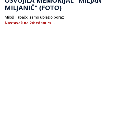
MILJANIĆ" (FOTO)
Miloš Tabački samo ublažio poraz
Nastavak na 24sedam.rs...