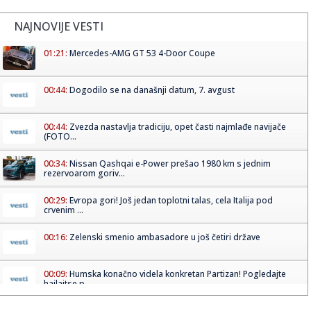
NAJNOVIJE VESTI
01:21:
Mercedes-AMG GT 53 4-Door Coupe
00:44:
Dogodilo se na današnji datum, 7. avgust
00:44:
Zvezda nastavlja tradiciju, opet časti najmlađe navijače
(FOTO...
00:34:
Nissan Qashqai e-Power prešao 1980 km s jednim
rezervoarom goriv...
00:29:
Evropa gori! Još jedan toplotni talas, cela Italija pod
crvenim ...
00:16:
Zelenski smenio ambasadore u još četiri države
00:09:
Humska konačno videla konkretan Partizan! Pogledajte
hajlajtse p...
00:05:
Roganović ne pomišlja na opuštanje: Uvek ima mesta za