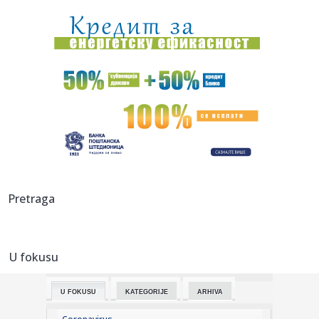
napredak...
00:04:
Vukotić ne zna ko je Baba: "Vidim da ga svi hvale"
00:01:
Na današnji dan, 7. avgust
23:59:
U predgrađu Damaska podignut autobus u vazduh, dve
osobe poginul...
23:55:
ROMAŠČENKO POSLE POTOPA U HUMSKOJ: Jedna stvar
posebno ga je ra...
23:54:
Aleksić: "Nemamo čega da se plašimo u Kazahstanu"
Pretraga
VIDEO
23:48:
Trener Tobola: "Hteli smo da Partizan napada po krilu"
U fokusu
23:47:
Škoda Peaq u serijskoj proizvodnji
U FOKUSU
KATEGORIJE
ARHIVA
23:44:
"Mesi bi bio Pikaso" VIDEO