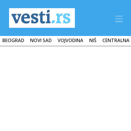
BEOGRAD
NOVI SAD
VOJVODINA
NIŠ
CENTRALNA 