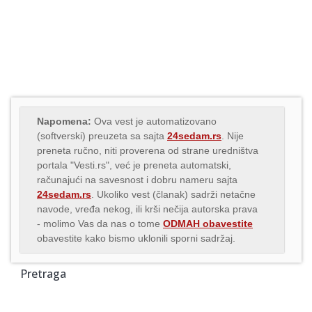
Napomena:
Ova vest je automatizovano
(softverski) preuzeta sa sajta
24sedam.rs
. Nije
preneta ručno, niti proverena od strane uredništva
portala "Vesti.rs", već je preneta automatski,
računajući na savesnost i dobru nameru sajta
24sedam.rs
. Ukoliko vest (članak) sadrži netačne
navode, vređa nekog, ili krši nečija autorska prava
- molimo Vas da nas o tome
ODMAH obavestite
obavestite kako bismo uklonili sporni sadržaj.
Pretraga