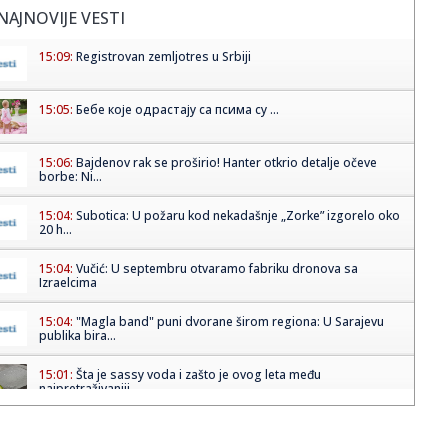
NAJNOVIJE VESTI
15:09:
Registrovan zemljotres u Srbiji
15:05:
Бебе које одрастају са псима су ...
15:06:
Bajdenov rak se proširio! Hanter otkrio detalje očeve
borbe: Ni...
15:04:
Subotica: U požaru kod nekadašnje „Zorke” izgorelo oko
20 h...
15:04:
Vučić: U septembru otvaramo fabriku dronova sa
Izraelcima
15:04:
"Magla band" puni dvorane širom regiona: U Sarajevu
publika bira...
15:01:
Šta je sassy voda i zašto je ovog leta među
najpretraživaniji...
14:59:
Dejan Stanković Kralj danas "staje na ludi kamen": Drago
mi je ...