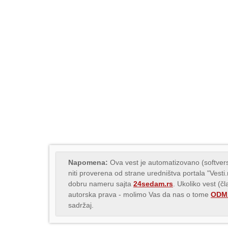
Napomena:
Ova vest je automatizovano (softvers
niti proverena od strane uredništva portala "Vesti
dobru nameru sajta
24sedam.rs
. Ukoliko vest (č
autorska prava - molimo Vas da nas o tome
ODMA
sadržaj.