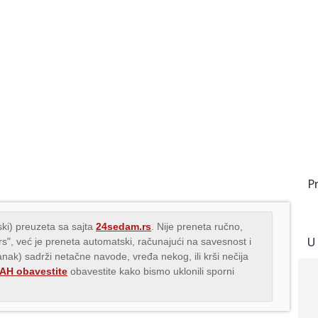
P
ki) preuzeta sa sajta
24sedam.rs
. Nije preneta ručno,
U
.rs", već je preneta automatski, računajući na savesnost i
lanak) sadrži netačne navode, vređa nekog, ili krši nečija
H obavestite
obavestite kako bismo uklonili sporni