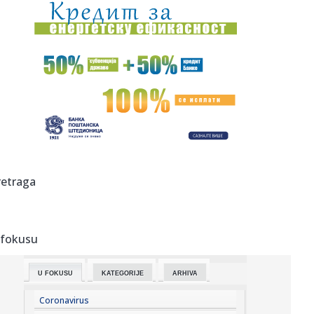
14:58:
Užas u školi: Broj žrtava pucnjave na Tajlandu porastao na
dev...
14:56:
"Sahranio sam dedu, pa sam dao koš za pobedu
Partizana"
14:52:
Nafta vredna bilion dolara pokrenula novu dramu na
Grenlandu: Vla...
14:52:
Preminuo otac Lionela Mesija
14:51:
Tuga u porodici Mesi: Preminuo otac slavnog
retraga
argentinskog fudbaler...
14:50:
Otvorena izložba “Iluzije treba čuvati na sobnoj
temperaturi...
 fokusu
14:49:
Dubai u centru kripto-afere od četiri milijarde dolara: SAD
tvrd...
U FOKUSU
KATEGORIJE
ARHIVA
14:47:
VELIKA TUGA U PORODICI MESI: Preminuo čovek koji je bio
uz Lea o...
Coronavirus