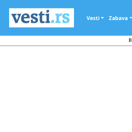
Vesti
Zabava
B