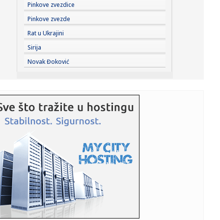
14:45:
Humanitarni ponedeljak na Štrandu 10. avgusta: Posetioci
Pinkove zvezdice
će mo...
Pinkove zvezde
14:45:
Veliki zaokret u Mađarskoj: Tisa za predsednika
Rat u Ukrajini
kandidovala čov...
Sirija
14:43:
Stiže fabrika dronova u Srbiju: Vučić otkrio kada će biti
Novak Đoković
otv...
14:43:
MUP izdao važno upozorenje građanima Srbije: Jedna
mala nepažn...
14:42:
Martinu pol na "Silverstounu"
14:41:
Obratili se Vučić i Zelenski: „Nastavićemo da vodimo
princip...
14:40:
Arsenalovo pakleno pojačanje za odbranu titule: Stigao je
Bruno ...
14:39:
Airbnb beleži veliku potražnju širom sveta, akcije porasle
dev...
14:39:
GIMARAEŠ ZVANIČNO PREDSTAVLJEN: Arsenal završio
jedan od najve...