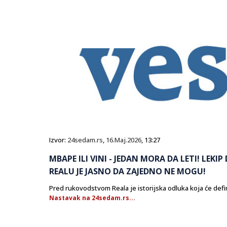
Izvor:
24sedam.rs
,
16.Maj.2026
, 13:27
MBAPE ILI VINI - JEDAN MORA DA LETI! LEKI
REALU JE JASNO DA ZAJEDNO NE MOGU!
Pred rukovodstvom Reala je istorijska odluka koja će def
Nastavak na 24sedam.rs...