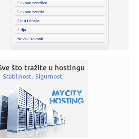
10:06:
Amerika povlači ručnu: Zabranjen izvoz "crne mase"
Pinkove zvezdice
Pinkove zvezde
10:05:
Urbano baštovanstvo u Novom Sadu: Sačuvati ono što
Rat u Ukrajini
postoji i o...
Sirija
10:04:
Leskovac: Četvrti tretman suzbijanja odraslih formi
Novak Đoković
komaraca met...
10:02:
Sada je sve jasno: Ovo je 7 ključnih tačaka blokaderskog
progra...
10:01:
VIDEO: Test Porsche Cayenne Electric
10:00:
Vojna saradnja: Srbija i Ukrajina zajedno prave fabriku
dronova?
10:00:
Lažni doktori i prevaranti, ne odustaju u Vranju: Od žene
uzeli...
10:00:
Mile Ristović: Danas nema ničeg jadnijeg nego biti Ćaci.
09:59:
Ko u Srbiji podržava "Oluju"?