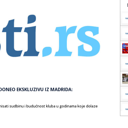
P DONEO EKSKLUZIVU IZ MADRIDA:
inisati sudbinu i budućnost kluba u godinama koje dolaze