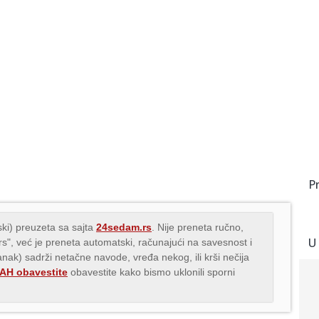
P
ki) preuzeta sa sajta
24sedam.rs
. Nije preneta ručno,
U
.rs", već je preneta automatski, računajući na savesnost i
lanak) sadrži netačne navode, vređa nekog, ili krši nečija
H obavestite
obavestite kako bismo uklonili sporni