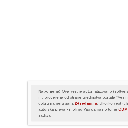
Napomena:
Ova vest je automatizovano (softvers
niti proverena od strane uredništva portala "Vesti
dobru nameru sajta
24sedam.rs
. Ukoliko vest (č
autorska prava - molimo Vas da nas o tome
ODMA
sadržaj.