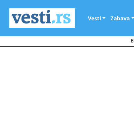
Vesti
Zabava
B