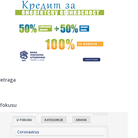
10:13:
"Primećujemo greške, ali verujemo da nije bilo loše
namere ...
10:11:
Nemački medij o poseti Zelenskog Beogradu: Najava
zajedničke fa...
10:11:
Američki obaveštajci upozoravaju: Putin sprema veliki
udar
10:11:
"Ološi, monstrumi!" Aneli Ahmić udarila na Durdžićeve
roditel...
10:10:
Jezive scene posle masakra u školi: Učenici se sakrili pod
retraga
klup...
10:09:
Rodri sve bliži Barseloni? Katalonci napravili prvi korak ka
vel...
 fokusu
10:08:
Doneta je odluka broj 981; Kreće još veća mobilizacija?
U FOKUSU
KATEGORIJE
ARHIVA
10:08:
Ko u Srbiji podržava "Oluju"?
Coronavirus