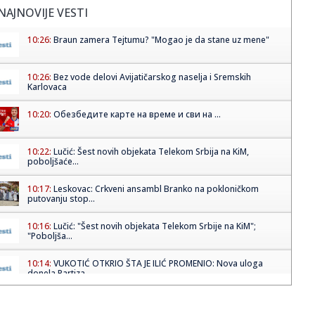
NAJNOVIJE VESTI
10:26:
Braun zamera Tejtumu? "Mogao je da stane uz mene"
10:26:
Bez vode delovi Avijatičarskog naselja i Sremskih
Karlovaca
10:20:
Обезбедите карте на време и сви на ...
10:22:
Lučić: Šest novih objekata Telekom Srbija na KiM,
poboljšaće...
10:17:
Leskovac: Crkveni ansambl Branko na pokloničkom
putovanju stop...
10:16:
Lučić: "Šest novih objekata Telekom Srbije na KiM";
"Poboljša...
10:14:
VUKOTIĆ OTKRIO ŠTA JE ILIĆ PROMENIO: Nova uloga
donela Partiza...
10:13:
Novi udar za Luku Dončić: Bivša verenica traži bogatstvo
na s...