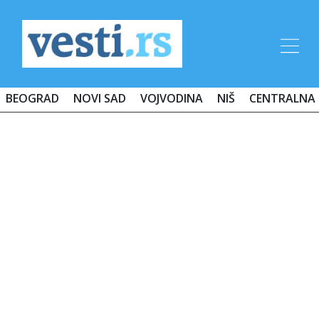
BEOGRAD
NOVI SAD
VOJVODINA
NIŠ
CENTRALNA 