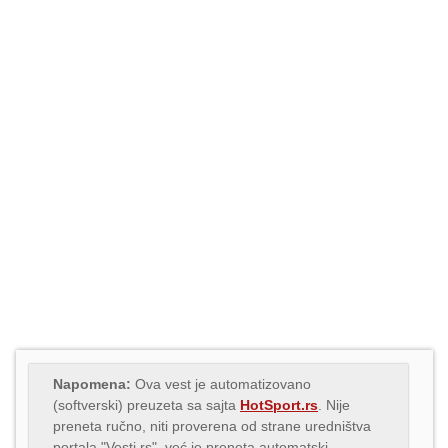
Napomena:
Ova vest je automatizovano
(softverski) preuzeta sa sajta
HotSport.rs
. Nije
preneta ručno, niti proverena od strane uredništva
portala "Vesti.rs", već je preneta automatski,