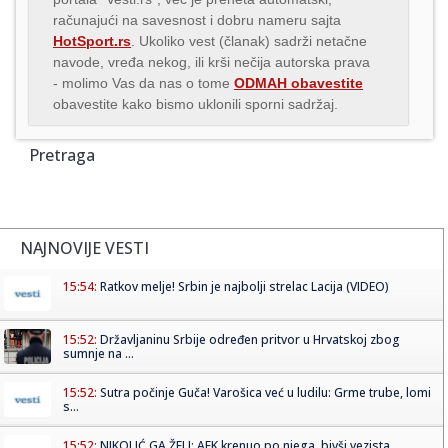
računajući na savesnost i dobru nameru sajta
HotSport.rs
. Ukoliko vest (članak) sadrži netačne
navode, vređa nekog, ili krši nečija autorska prava
- molimo Vas da nas o tome
ODMAH obavestite
obavestite kako bismo uklonili sporni sadržaj.
Pretraga
NAJNOVIJE VESTI
15:54:
Ratkov melje! Srbin je najbolji strelac Lacija (VIDEO)
15:52:
Državljaninu Srbije određen pritvor u Hrvatskoj zbog
sumnje na ...
15:52:
Sutra počinje Guča! Varošica već u ludilu: Grme trube, lomi
s...
15:52:
NIKOLIĆ GA ŽELI: AEK krenuo po njega, bivši vezista