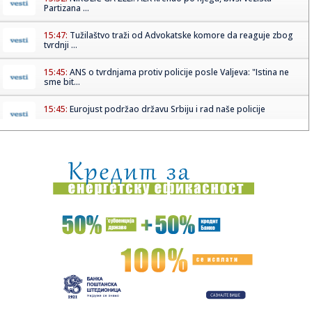
Partizana ...
15:47:
Tužilaštvo traži od Advokatske komore da reaguje zbog
tvrdnji ...
15:45:
ANS o tvrdnjama protiv policije posle Valjeva: "Istina ne
sme bit...
15:45:
Eurojust podržao državu Srbiju i rad naše policije
15:45:
Omri Glazer doživeo saobraćajnu nezgodu u Izraelu
15:43:
OPREZ: Crveni meteo alarm na snazi u Pčinjskom okrugu
15:42:
Zemun fest 2026 od 19. do 23. avgusta
15:42:
Kina na nogama; Stiže trinaesti tajfun; Evakuacije su već
poče...
15:41:
Stigli rezultati obdukcije Vladimira Cvijana: Tužilaštvo
saop...