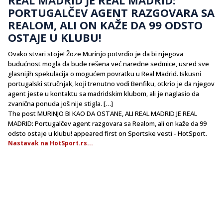
PORTUGALČEV AGENT RAZGOVARA SA
REALOM, ALI ON KAŽE DA 99 ODSTO
OSTAJE U KLUBU!
Ovako stvari stoje! Žoze Murinjo potvrdio je da bi njegova
budućnost mogla da bude rešena već naredne sedmice, usred sve
glasnijih spekulacija o mogućem povratku u Real Madrid. Iskusni
portugalski stručnjak, koji trenutno vodi Benfiku, otkrio je da njegov
agent jeste u kontaktu sa madridskim klubom, ali je naglasio da
zvanična ponuda još nije stigla. […]
The post MURINJO BI KAO DA OSTANE, ALI REAL MADRID JE REAL
MADRID: Portugalčev agent razgovara sa Realom, ali on kaže da 99
odsto ostaje u klubu! appeared first on Sportske vesti - HotSport.
Nastavak na HotSport.rs...