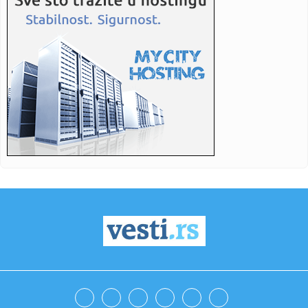
15:31:
Sindikat: Kragujevački oružari ostali bez akontacije, Zastava
o...
15:30:
Nova drama bivših supružnika: Bred Pit traži uvid u zaradu
An...
15:30:
Elvis Costello slavi 49 godina albuma My Aim Is True sa
velikim b...
15:29:
Počinje obnova puta prema granici s Hrvatskom
15:29:
Alarm iz Litvanije! Rusija bi mogla da upotrebi ukrajinske
dronov...
15:24:
Suzbijanje komaraca na javnim površinama u Beogradu (7.
avgust 2...
15:23:
Varošica već u ludilu: Lomi se kolo, grme trube, pečenje i
rak...
15:23:
NASTAVLJA SELEKTORSKU KARIJERU: Dalić nakon čuda sa
Hrvatskom, ...
15:20:
Јокић предводи Србију против ...