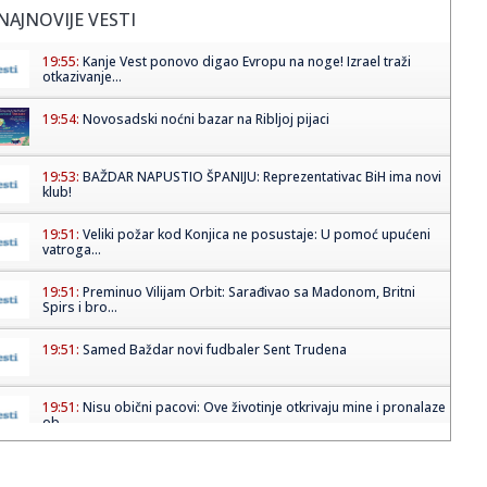
NAJNOVIJE VESTI
19:55:
Kanje Vest ponovo digao Evropu na noge! Izrael traži
otkazivanje...
19:54:
Novosadski noćni bazar na Ribljoj pijaci
19:53:
BAŽDAR NAPUSTIO ŠPANIJU: Reprezentativac BiH ima novi
klub!
19:51:
Veliki požar kod Konjica ne posustaje: U pomoć upućeni
vatroga...
19:51:
Preminuo Vilijam Orbit: Sarađivao sa Madonom, Britni
Spirs i bro...
19:51:
Samed Baždar novi fudbaler Sent Trudena
19:51:
Nisu obični pacovi: Ove životinje otkrivaju mine i pronalaze
ob...
19:51:
Madona i Kajli Minog konačno snimile duet: Poslušajte
"Love Sen...