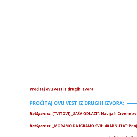
Pročitaj ovu vest iz drugih izvora
PROČITAJ OVU VEST IZ DRUGIH IZVORA:
HotSport.rs
: (TVITOVI) „SAŠA ODLAZI“: Navijači Crvene z
HotSport.rs
: „MORAMO DA IGRAMO SVIH 40 MINUTA“: Pen