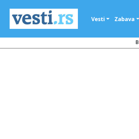
Vesti
Zabava
B