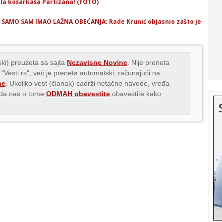
ala košarkaša Partizana! (FOTO)
LI, SAMO SAM IMAO LAŽNA OBEĆANJA: Rade Krunić objasnio zašto je
ki) preuzeta sa sajta
Nezavisne Novine
. Nije preneta
 "Vesti.rs", već je preneta automatski, računajući na
ne
. Ukoliko vest (članak) sadrži netačne navode, vređa
s da nas o tome
ODMAH obavestite
obavestite kako