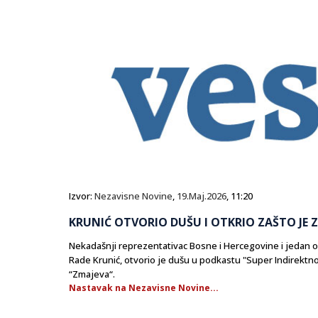
Izvor:
Nezavisne Novine
,
19.Maj.2026
, 11:20
KRUNIĆ OTVORIO DUŠU I OTKRIO ZAŠTO JE ZA
Nekadašnji reprezentativac Bosne i Hercegovine i jedan od 
Rade Krunić, otvorio je dušu u podkastu "Super Indirektno" 
“Zmajeva“.
Nastavak na Nezavisne Novine...