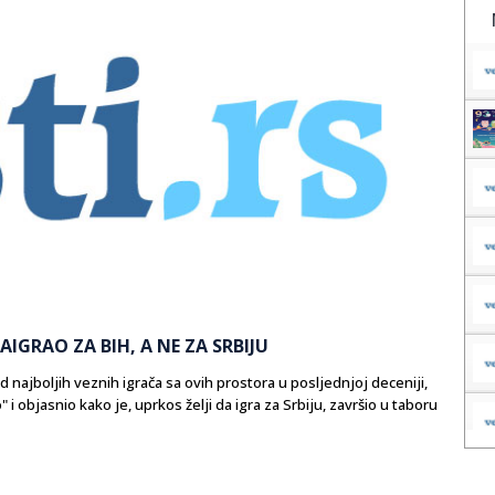
IGRAO ZA BIH, A NE ZA SRBIJU
najboljih veznih igrača sa ovih prostora u posljednjoj deceniji,
i objasnio kako je, uprkos želji da igra za Srbiju, završio u taboru