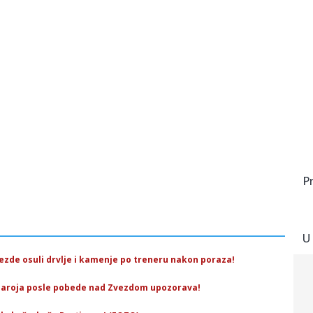
P
U
vezde osuli drvlje i kamenje po treneru nakon poraza!
jaroja posle pobede nad Zvezdom upozorava!