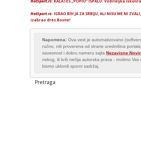
HotSport.rs
: KALATES „POPIO“ ISPALU: Voditeljka iskulir
HotSport.rs
: IGRAO BIH JA ZA SRBIJU, ALI NISU ME NI ZVA
izabrao dres Bosne!
Napomena:
Ova vest je automatizovano (softvers
ručno, niti proverena od strane uredništva portala
savesnost i dobru nameru sajta
Nezavisne Novi
nekog, ili krši nečija autorska prava - molimo Va
bismo uklonili sporni sadržaj.
Pretraga