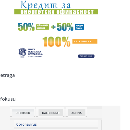
19:51:
Dunav na rekordno niskom nivou: Brodovi zapeli, pojavili
se velik...
19:51:
Odmor u Beogradu završio incidentom: S gošćama iz
Amerike "zar...
19:51:
Volkswagen sprema zaokret, planira prvi pikap
proizveden u Americ...
19:49:
Veliki požar u Grudama: Gori više od 40 hektara,
angažovani Ai...
19:49:
Šta od voća smijete unijeti u Hrvatsku iz BiH: Kazne mogu
retraga
dosti...
19:49:
Direktoru "Telekoma Srbije" Vladimiru Lučiću zabranjen
ulazak n...
 fokusu
19:49:
Zelenski stigao u Beograd: "Zakazani važni razgovori"
U FOKUSU
KATEGORIJE
ARHIVA
19:49:
Broj pljački u Francuskoj veći za 1.500 u odnosu na prošlu
god...
Coronavirus