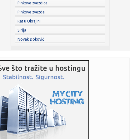
19:49:
Počinje testiranje cjevovoda prema Tunjicama: Moguć pad
Pinkove zvezdice
pritisk...
Pinkove zvezde
19:46:
Airbnb nadmašio očekivanja, akcije skočile
Rat u Ukrajini
Sirija
19:45:
SAD su pomogle u kupovini srpske municije za Ukrajinu –
Novak Đoković
Hil
19:44:
Stižu Pazarci, ali se misli i na Hapoel: Stanković se nada
lepo...
19:43:
Pala jedna od najvećih mreža krijumčara na Mediteranu:
"Prebac...
19:41:
Ekspo 2027: Dodeljeni ugovori za mehanizaciju
održavanja Ekspo l...
19:40:
Ватрена стихија у Делиблатској ...
19:40:
Gde izaći u Beogradu? Ovo su najhot mesta za letnji
provod
19:38:
Barselona otkazala gostovanje u Maroku