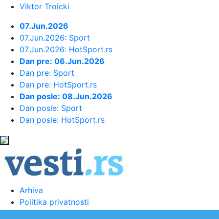
Viktor Troicki
23:34:
Održana 36. akcija "Crveno-bela
07.Jun.2026
krv": Prikupljeno je ukupno 307 ...
07.Jun.2026: Sport
07.Jun.2026: HotSport.rs
Dan pre: 06.Jun.2026
23:33:
Sinančević: "Želim u finale"
Dan pre: Sport
Dan pre: HotSport.rs
23:31:
U julu u Sloveniji prodato 12,4 posto
Dan posle: 08.Jun.2026
više automobila
Dan posle: Sport
Dan posle: HotSport.rs
23:30:
Nada Obrić otvoreno o razvodima:
Bivšima sam sve ostavljala, a ...
23:21:
ZVEZDA SPREMA POJAČANJE:
Igrač Real Madrida na korak od Malog K...
Arhiva
Politika privatnosti
23:21:
Izrael pravi plan bez Trampa
Uslovi korišćenja