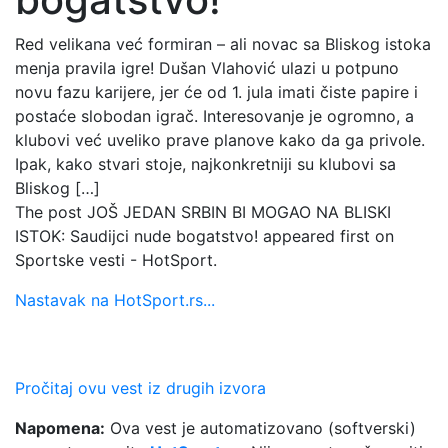
Red velikana već formiran – ali novac sa Bliskog istoka
menja pravila igre! Dušan Vlahović ulazi u potpuno
novu fazu karijere, jer će od 1. jula imati čiste papire i
postaće slobodan igrač. Interesovanje je ogromno, a
klubovi već uveliko prave planove kako da ga privole.
Ipak, kako stvari stoje, najkonkretniji su klubovi sa
Bliskog […]
The post JOŠ JEDAN SRBIN BI MOGAO NA BLISKI
ISTOK: Saudijci nude bogatstvo! appeared first on
Sportske vesti - HotSport.
Nastavak na HotSport.rs...
Pročitaj ovu vest iz drugih izvora
Napomena:
Ova vest je automatizovano (softverski)