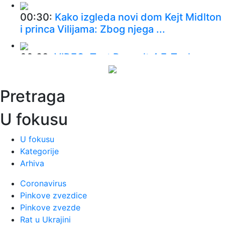
00:30:
Kako izgleda novi dom Kejt Midlton
i princa Vilijama: Zbog njega ...
00:28:
VIDEO: Test Renault 4 E-Tech
00:24:
Dogodilo se na današnji datum, 9.
Pretraga
avgust
U fokusu
00:24:
Džeko u centru spektakla: Šalke
okupio više hiljada navijača
U fokusu
Kategorije
Arhiva
00:24:
Bez golova u Hercegovini: Široki i
Sloga, Sarajevo i Radnik remi...
Coronavirus
Pinkove zvezdice
00:20:
Đura Đ. Trajković br. 26: Plejlista za
Pinkove zvezde
sivu zonu (Fontaines D....
Rat u Ukrajini