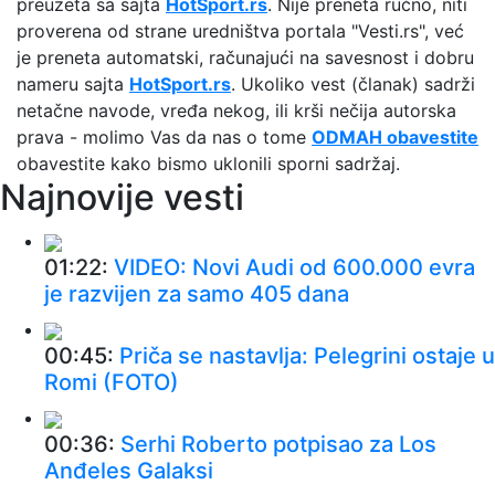
preuzeta sa sajta
HotSport.rs
. Nije preneta ručno, niti
proverena od strane uredništva portala "Vesti.rs", već
je preneta automatski, računajući na savesnost i dobru
nameru sajta
HotSport.rs
. Ukoliko vest (članak) sadrži
netačne navode, vređa nekog, ili krši nečija autorska
prava - molimo Vas da nas o tome
ODMAH obavestite
obavestite kako bismo uklonili sporni sadržaj.
Najnovije vesti
01:22:
VIDEO: Novi Audi od 600.000 evra
je razvijen za samo 405 dana
00:45:
Priča se nastavlja: Pelegrini ostaje u
Romi (FOTO)
00:36:
Serhi Roberto potpisao za Los
Anđeles Galaksi