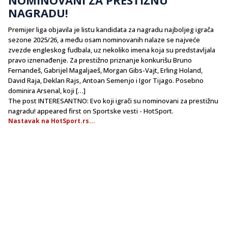
NAGRADU!
Premijer liga objavila je listu kandidata za nagradu najboljeg igrača
sezone 2025/26, a među osam nominovanih nalaze se najveće
zvezde engleskog fudbala, uz nekoliko imena koja su predstavljala
pravo iznenađenje. Za prestižno priznanje konkurišu Bruno
Fernandeš, Gabrijel Magaljaeš, Morgan Gibs-Vajt, Erling Holand,
David Raja, Deklan Rajs, Antoan Semenjo i Igor Tijago. Posebno
dominira Arsenal, koji […]
The post INTERESANTNO: Evo koji igrači su nominovani za prestižnu
nagradu! appeared first on Sportske vesti - HotSport.
Nastavak na HotSport.rs...