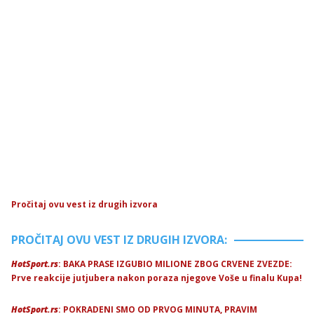
Pročitaj ovu vest iz drugih izvora
PROČITAJ OVU VEST IZ DRUGIH IZVORA:
HotSport.rs
: BAKA PRASE IZGUBIO MILIONE ZBOG CRVENE ZVEZDE:
Prve reakcije jutjubera nakon poraza njegove Voše u finalu Kupa!
HotSport.rs
: POKRADENI SMO OD PRVOG MINUTA, PRAVIM