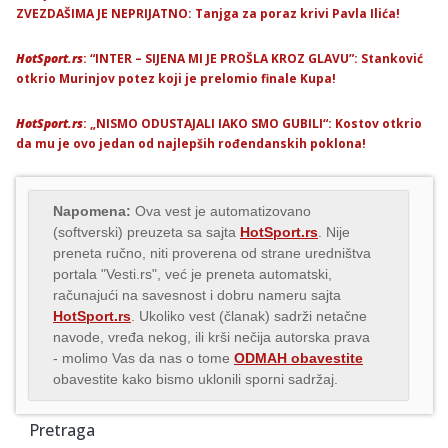
ZVEZDAŠIMA JE NEPRIJATNO: Tanjga za poraz krivi Pavla Ilića!
HotSport.rs
: “INTER – SIJENA MI JE PROŠLA KROZ GLAVU”: Stanković
otkrio Murinjov potez koji je prelomio finale Kupa!
HotSport.rs
: „NISMO ODUSTAJALI IAKO SMO GUBILI“: Kostov otkrio
da mu je ovo jedan od najlepših rođendanskih poklona!
Napomena:
Ova vest je automatizovano
(softverski) preuzeta sa sajta
HotSport.rs
. Nije
preneta ručno, niti proverena od strane uredništva
portala "Vesti.rs", već je preneta automatski,
računajući na savesnost i dobru nameru sajta
HotSport.rs
. Ukoliko vest (članak) sadrži netačne
navode, vređa nekog, ili krši nečija autorska prava
- molimo Vas da nas o tome
ODMAH obavestite
obavestite kako bismo uklonili sporni sadržaj.
Pretraga