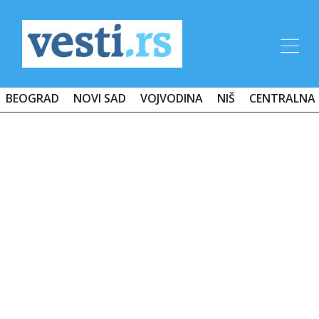
BEOGRAD
NOVI SAD
VOJVODINA
NIŠ
CENTRALNA 