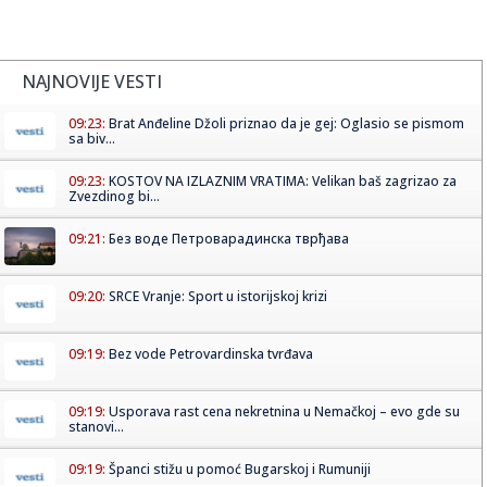
NAJNOVIJE VESTI
09:23:
Brat Anđeline Džoli priznao da je gej: Oglasio se pismom
sa biv...
09:23:
KOSTOV NA IZLAZNIM VRATIMA: Velikan baš zagrizao za
Zvezdinog bi...
09:21:
Без воде Петроварадинска тврђава
09:20:
SRCE Vranje: Sport u istorijskoj krizi
09:19:
Bez vode Petrovardinska tvrđava
09:19:
Usporava rast cena nekretnina u Nemačkoj – evo gde su
stanovi...
09:19:
Španci stižu u pomoć Bugarskoj i Rumuniji