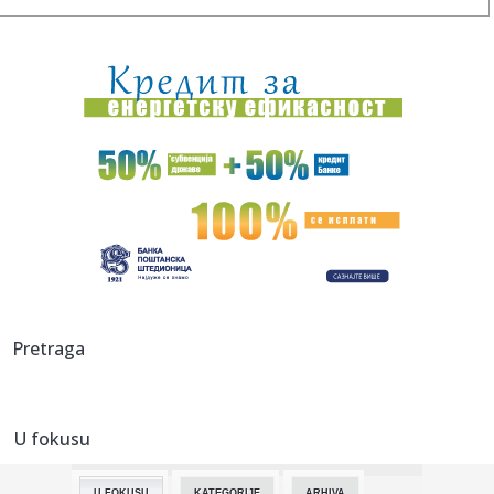
09:16:
КК “АПАТИН” СЕ ПОЈАЧАВА! АРНАУТ ...
09:18:
Srbija budući most Evrope: Zelenski i Vučić otvaraju vrata
nov...
09:16:
Ekipe JKP Naissus i po vrelom danu na terenu: Radovi na
mreži ...
09:12:
Crveni meteo alarm za jug Srbije: U Vranju cisterna sa
pijaćom v...
09:12:
Lids srušio rekord – zbog rezervnog golmana Sitija!
09:12:
Snažan zemljotres u Hrvatskoj; "Osetio sam udar u krevetu.
Pretraga
Usled...
09:11:
Ormuz (ne)prohodan
U fokusu
09:09:
Još teže do američkog državljanstva
U FOKUSU
KATEGORIJE
ARHIVA