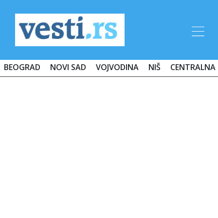
BEOGRAD
NOVI SAD
VOJVODINA
NIŠ
CENTRALNA 