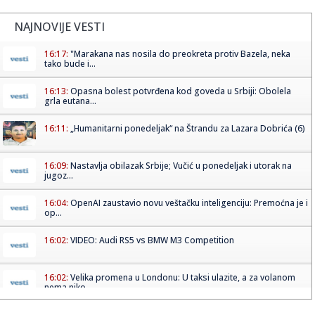
NAJNOVIJE VESTI
16:17:
"Marakana nas nosila do preokreta protiv Bazela, neka
tako bude i...
16:13:
Opasna bolest potvrđena kod goveda u Srbiji: Obolela
grla eutana...
16:11:
„Humanitarni ponedeljak“ na Štrandu za Lazara Dobrića (6)
16:09:
Nastavlja obilazak Srbije; Vučić u ponedeljak i utorak na
jugoz...
16:04:
OpenAI zaustavio novu veštačku inteligenciju: Premoćna je i
op...
16:02:
VIDEO: Audi RS5 vs BMW M3 Competition
16:02:
Velika promena u Londonu: U taksi ulazite, a za volanom
nema niko...
16:02:
Oglasio se Albanac posle UFC Beograd: "Bog blagoslovio