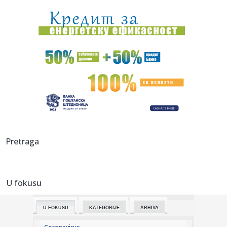
Srbiju" VI...
16:01:
Upozorenje iz Moskve zbog Kosova: "Opasno je maštati"
16:01:
Ako vam je promakla „qipao” haljina iz Zare, pronašli smo
za...
16:00:
Drama u Parizu: Starija žena ušetala u crkvu sa bombama
15:58:
Raspored sahrana za ponedeljak, 10. avgust
15:57:
VLAHOVIĆU NA STO STIGLO 50 MILIONA EVRA: Bešiktaš
Pretraga
krenuo svim ...
15:56:
Dobre vesti iz Deliblatske peščare! Čaušić: Situacija
daleko...
U fokusu
15:54:
Ko kontroliše svetske sirovine? Kina neprikosnovena, a evo
ko je...
U FOKUSU
KATEGORIJE
ARHIVA
15:49:
Brnabić: "Palo priznanje blokadera – kad pobede dovode
Severin...