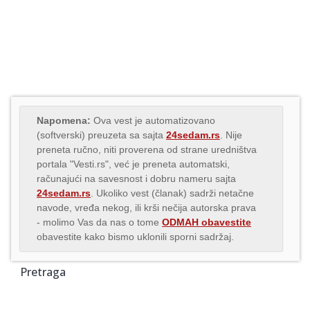
Napomena:
Ova vest je automatizovano
(softverski) preuzeta sa sajta
24sedam.rs
. Nije
preneta ručno, niti proverena od strane uredništva
portala "Vesti.rs", već je preneta automatski,
računajući na savesnost i dobru nameru sajta
24sedam.rs
. Ukoliko vest (članak) sadrži netačne
navode, vređa nekog, ili krši nečija autorska prava
- molimo Vas da nas o tome
ODMAH obavestite
obavestite kako bismo uklonili sporni sadržaj.
Pretraga